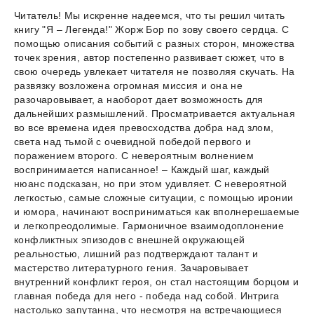
Читатель! Мы искренне надеемся, что ты решил читать
книгу "Я – Легенда!" Жорж Бор по зову своего сердца. С
помощью описания событий с разных сторон, множества
точек зрения, автор постепенно развивает сюжет, что в
свою очередь увлекает читателя не позволяя скучать. На
развязку возложена огромная миссия и она не
разочаровывает, а наоборот дает возможность для
дальнейших размышлений. Просматривается актуальная
во все времена идея превосходства добра над злом,
света над тьмой с очевидной победой первого и
поражением второго. С невероятным волнением
воспринимается написанное! – Каждый шаг, каждый
нюанс подсказан, но при этом удивляет. С невероятной
легкостью, самые сложные ситуации, с помощью иронии
и юмора, начинают восприниматься как вполнерешаемые
и легкопреодолимые. Гармоничное взаимодоплонение
конфликтных эпизодов с внешней окружающей
реальностью, лишний раз подтверждают талант и
мастерство литературного гения. Зачаровывает
внутренний конфликт героя, он стал настоящим борцом и
главная победа для него - победа над собой. Интрига
настолько запутанна, что несмотря на встречающиеся