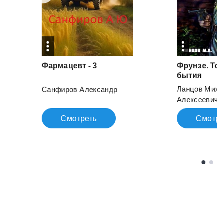
Фармацевт
-
3
Фрунзе. Т
бытия
Ланцов Ми
Санфиров Александр
Алексееви
Смотреть
Смот