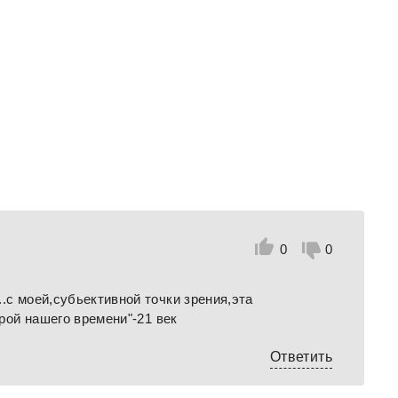
0
0
.с моей,субьективной точки зрения,эта
ерой нашего времени"-21 век
Ответить