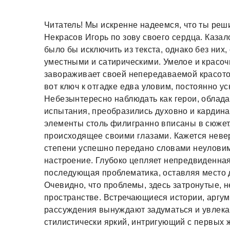
Читатель! Мы искренне надеемся, что ты реши
Некрасов Игорь по зову своего сердца. Каза
было бы исключить из текста, однако без них
уместными и сатирическими. Умелое и красо
завораживает своей непередаваемой красотой
вот ключ к отгадке едва уловим, постоянно у
Небезынтересно наблюдать как герои, облад
испытания, преобразились духовно и кардина
элементы столь филигранно вписаны в сюжет,
происходящее своими глазами. Кажется неве
степени успешно передано словами неуловим
настроение. Глубоко цепляет непредвиденна
последующая проблематика, оставляя место 
Очевидно, что проблемы, здесь затронутые, н
пространстве. Встречающиеся истории, аргум
рассуждения вынуждают задуматься и увлек
стилистически яркий, интригующий с первых ж