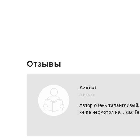
Отзывы
Azimut
5 июля
Автор очень талантливый..
книга,несмотря на... как"Г