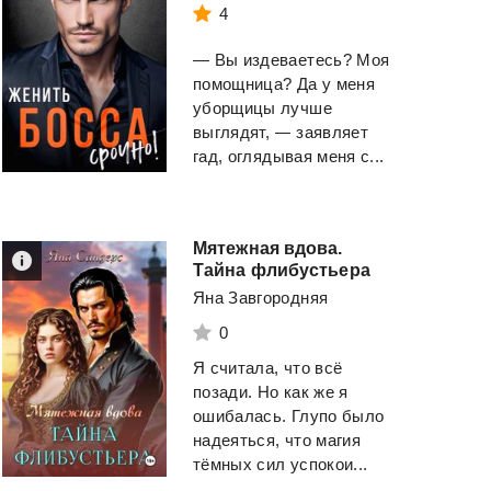
4
— Вы издеваетесь? Моя
помощница? Да у меня
уборщицы лучше
выглядят, — заявляет
гад, оглядывая меня с...
Мятежная вдова.
Тайна флибустьера
Яна Завгородняя
0
Я считала, что всё
позади. Но как же я
ошибалась. Глупо было
надеяться, что магия
тёмных сил успокои...