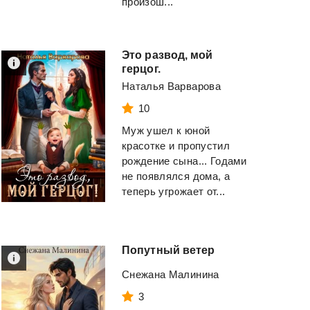
произош...
Это развод, мой
герцог.
Наталья Варварова
Агрессор
Зулейха открыва
глаза
10
Дуглас Пенелопа
Муж ушел к юной
Яхина Гузель Шам
красотке и пропустил
рождение сына... Годами
Смотреть
Смотреть
не появлялся дома, а
теперь угрожает от...
Попутный
ветер
Снежана Малинина
3