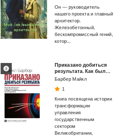
Он — руководитель
нашего проекта и главный
архитектор.
Железобетонный,
бескомпромиссный гений,
котор...
Приказано добиться
результата. Как была обеспечена реализация реформ в сфере государственных услуг Великобритании
Барбер Майкл
1
Книга посвящена истории
трансформации
управления
государственным
сектором
Великобритании,