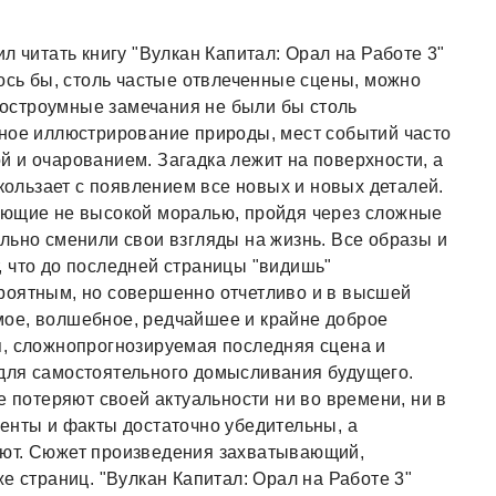
л читать книгу "Вулкан Капитал: Орал на Работе 3"
лось бы, столь частые отвлеченные сцены, можно
, остроумные замечания не были бы столь
чное иллюстрирование природы, мест событий часто
 и очарованием. Загадка лежит на поверхности, а
скользает с появлением все новых и новых деталей.
ающие не высокой моралью, пройдя через сложные
льно сменили свои взгляды на жизнь. Все образы и
 что до последней страницы "видишь"
роятным, но совершенно отчетливо и в высшей
ое, волшебное, редчайшее и крайне доброе
я, сложнопрогнозируемая последняя сцена и
для самостоятельного домысливания будущего.
е потеряют своей актуальности ни во времени, ни в
енты и факты достаточно убедительны, а
ают. Сюжет произведения захватывающий,
е страниц. "Вулкан Капитал: Орал на Работе 3"