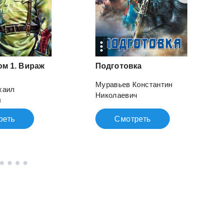
ом 1. Вираж
Подготовка
Муравьев Константин
хаил
Николаевич
ч
реть
Смотреть