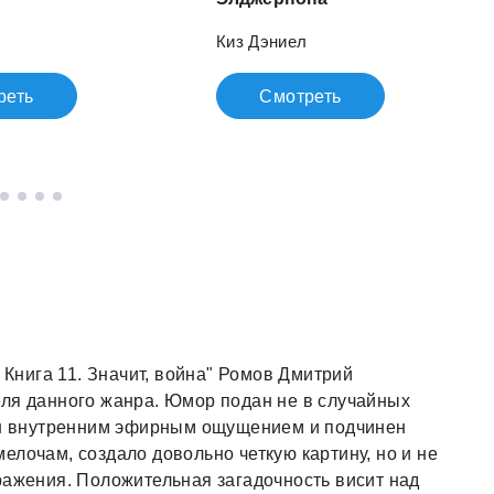
Киз Дэниел
реть
Смотреть
 Книга 11. Значит, война" Ромов Дмитрий
еля данного жанра. Юмор подан не в случайных
ван внутренним эфирным ощущением и подчинен
елочам, создало довольно четкую картину, но и не
ражения. Положительная загадочность висит над