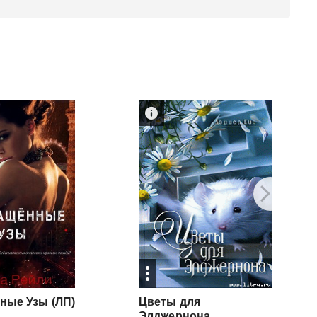
ные Узы
(ЛП)
Цветы для
Элджернона