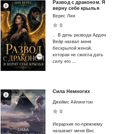
Развод с драконом. Я
верну себе крылья
Верес Лия
0
. В день развода Арден
Вейр назвал меня
бескрылой женой,
которая не смогла дать
силу его ...
Сила
Немногих
Джеймс Айлингтон
0
Иерархия по-прежнему
называет меня Вис