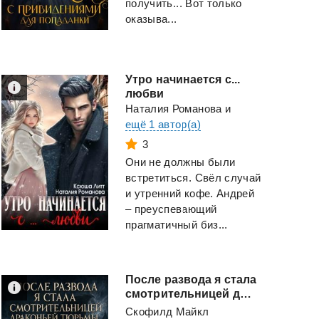
получить... Вот только
оказыва...
Утро начинается с...
любви
Наталия Романова
и
ещё 1 автор(а)
3
Они не должны были
встретиться. Свёл случай
и утренний кофе. Андрей
– преуспевающий
прагматичный биз...
После развода я стала
смотрительницей драконьей тюрьмы
Скотный
двор
Жизнь не сможет
Скофилд Майкл
навредить мне