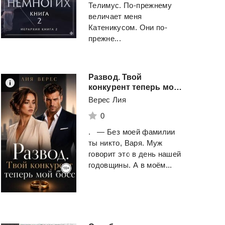
Телимус. По-прежнему
величает меня
Катеникусом. Они по-
прежне...
Развод. Твой
конкурент теперь мой босс
Верес Лия
0
. — Без моей фамилии
ты никто, Варя. Муж
говорит это в день нашей
годовщины. А в моём...