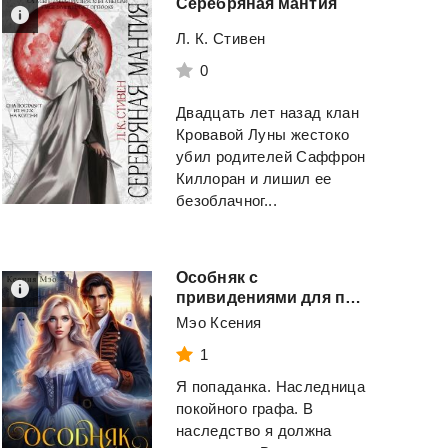
Серебряная
мантия
Л. К. Стивен
0
Двадцать лет назад клан
Кровавой Луны жестоко
убил родителей Саффрон
Киллоран и лишил ее
безоблачног...
Особняк с
привидениями для попаданки
Мэо Ксения
1
Я попаданка. Наследница
покойного графа. В
наследство я должна