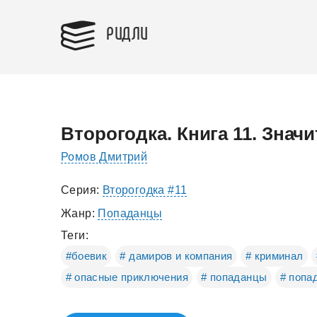
РИДЛИ
Второгодка. Книга 11. Значи
Ромов Дмитрий
Серия:
Второгодка #11
Жанр:
Попаданцы
Теги:
#боевик
# дамиров и компания
# криминал
# опасные приключения
# попаданцы
# попа