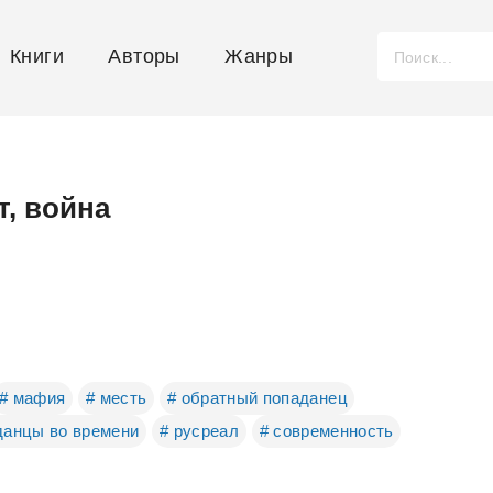
Книги
Авторы
Жанры
т, война
# мафия
# месть
# обратный попаданец
данцы во времени
# русреал
# современность