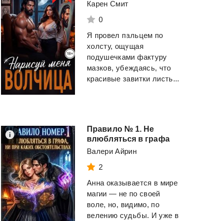
Карен Смит
0
Я провел пальцем по
холсту, ощущая
подушечками фактуру
мазков, убеждаясь, что
красивые завитки листь...
Правило № 1. Не
влюбляться в графа
Валери Айрин
2
Анна оказывается в мире
магии — не по своей
7 навыков
Книжный
вор
воле, но, видимо, по
высокоэффективных людей. Мощные инструменты развития личности
велению судьбы. И уже в