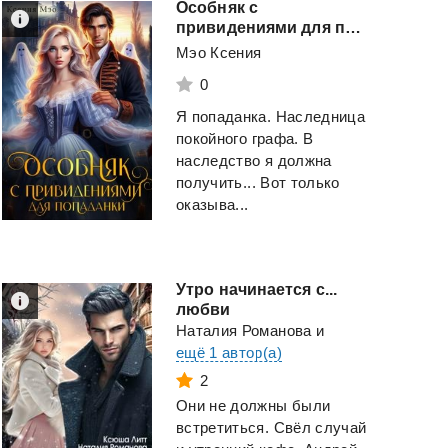
Особняк с
привидениями для попаданки
Мэо Ксения
0
Я попаданка. Наследница
покойного графа. В
наследство я должна
получить... Вот только
оказыва...
Утро начинается с...
любви
Наталия Романова
и
ещё 1 автор(а)
2
Они не должны были
встретиться. Свёл случай