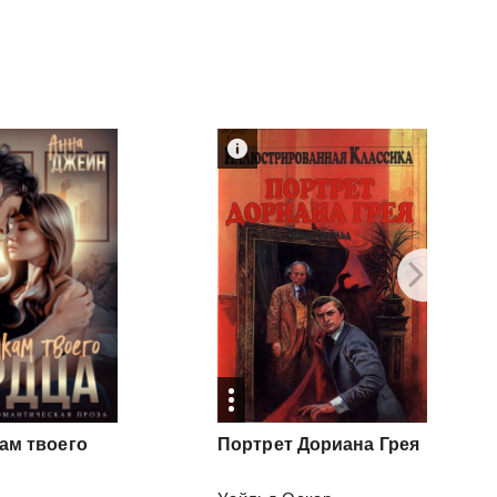
ам твоего
Портрет
Дориана
Грея