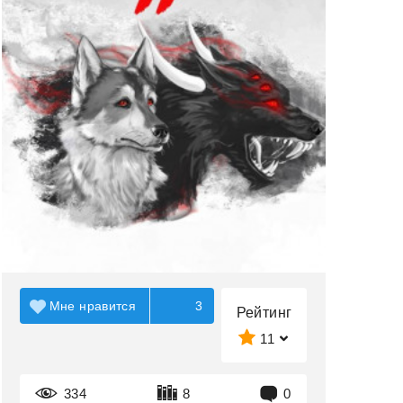
Мне нравится
3
Рейтинг
11
334
8
0