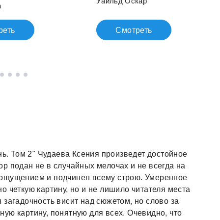
Уайльд Оскар
а
реть
Смотреть
нь. Том 2" Чудаева Ксения произведет достойное
р подан не в случайных мелочах и не всегда на
 ощущением и подчинен всему строю. Умеренное
о четкую картину, но и не лишило читателя места
 загадочность висит над сюжетом, но слово за
ую картину, понятную для всех. Очевидно, что