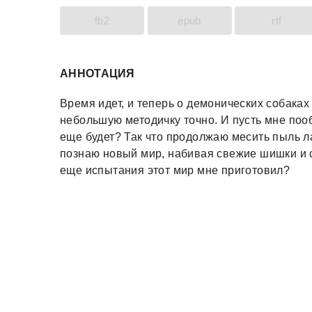
fb2
epub
rtf
АННОТАЦИЯ
Время идет, и теперь о демонических собаках 
небольшую методичку точно. И пусть мне поо
еще будет? Так что продолжаю месить пыль ла
познаю новый мир, набивая свежие шишки и ст
еще испытания этот мир мне приготовил?