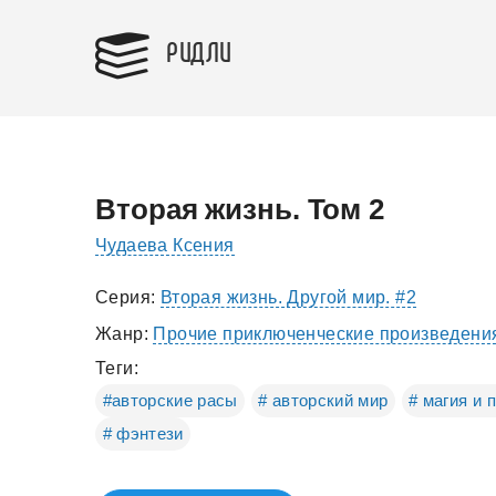
РИДЛИ
Вторая жизнь. Том 2
Чудаева Ксения
Серия:
Вторая жизнь. Другой мир. #2
Жанр:
Прочие приключенческие произведени
Теги:
#авторские расы
# авторский мир
# магия и 
# фэнтези