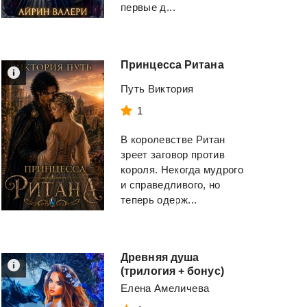
Зузак Маркус
первые д...
Кови Стивен Р.
Смотреть
Смотреть
Принцесса
Ритана
Путь Виктория
1
В королевстве Ритан
зреет заговор против
короля. Некогда мудрого
и справедливого, но
теперь одерж...
Древняя душа
(трилогия + бонус)
Елена Амеличева