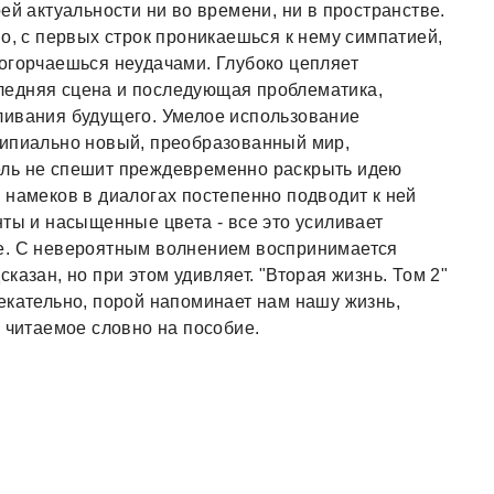
ей актуальности ни во времени, ни в пространстве.
о, с первых строк проникаешься к нему симпатией,
огорчаешься неудачами. Глубоко цепляет
ледняя сцена и последующая проблематика,
ливания будущего. Умелое использование
ципиально новый, преобразованный мир,
ель не спешит преждевременно раскрыть идею
 намеков в диалогах постепенно подводит к ней
нты и насыщенные цвета - все это усиливает
е. С невероятным волнением воспринимается
казан, но при этом удивляет. "Вторая жизнь. Том 2"
екательно, порой напоминает нам нашу жизнь,
 читаемое словно на пособие.