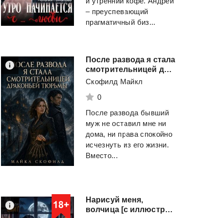
и утренний кофе. Андрей
– преуспевающий
прагматичный биз...
После развода я стала
смотрительницей драконьей тюрьмы
Скофилд Майкл
0
После развода бывший
муж не оставил мне ни
дома, ни права спокойно
исчезнуть из его жизни.
Вместо...
Нарисуй меня,
волчица [с иллюстрациями