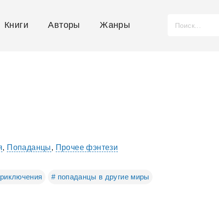
Книги
Авторы
Жанры
я
,
Попаданцы
,
Прочее фэнтези
приключения
# попаданцы в другие миры