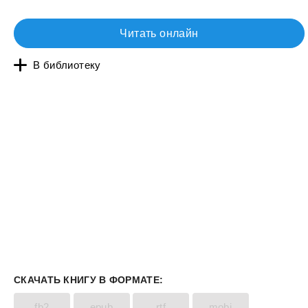
Читать онлайн
В библиотеку
СКАЧАТЬ КНИГУ В ФОРМАТЕ:
fb2
epub
rtf
mobi