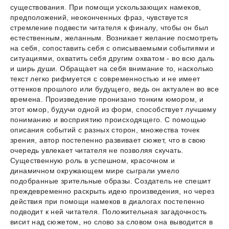
существования. При помощи ускользающих намеков,
предположений, неоконченных фраз, чувствуется
стремление подвести читателя к финалу, чтобы он был
естественным, желанным. Возникает желание посмотреть
на себя, сопоставить себя с описываемыми событиями и
ситуациями, охватить себя другим охватом - во всю даль
и ширь души. Обращает на себя внимание то, насколько
текст легко рифмуется с современностью и не имеет
оттенков прошлого или будущего, ведь он актуален во все
времена. Произведение пронизано тонким юмором, и
этот юмор, будучи одной из форм, способствует лучшему
пониманию и восприятию происходящего. С помощью
описания событий с разных сторон, множества точек
зрения, автор постепенно развивает сюжет, что в свою
очередь увлекает читателя не позволяя скучать.
Существенную роль в успешном, красочном и
динамичном окружающем мире сыграли умело
подобранные зрительные образы. Создатель не спешит
преждевременно раскрыть идею произведения, но через
действия при помощи намеков в диалогах постепенно
подводит к ней читателя. Положительная загадочность
висит над сюжетом, но слово за словом она выводится в