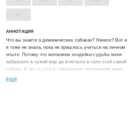
txt
АННОТАЦИЯ
Что вы знаете о демонических собаках? Ничего? Вот и
я тоже не знала, пока не пришлось учиться на личном
опыте. Потому что желанием злодейки-судьбы меня
забросило в чужой мир да втиснуло в тело этой самой
собаки. И вот я стою в совершенно незнакомом мире,
смотрю на свое отражение в ближайшей реке и никак
ЕЩЕ
не могу понять, это у судьбы чувство юмора черное,
или я чем-то перед ней провинилась? И что теперь?
Сбежать в лес, повыть на луну? Нет уж! Я готова
искать свое место, дом и друзей в этом магическом
мире! Но примет ли он меня?..