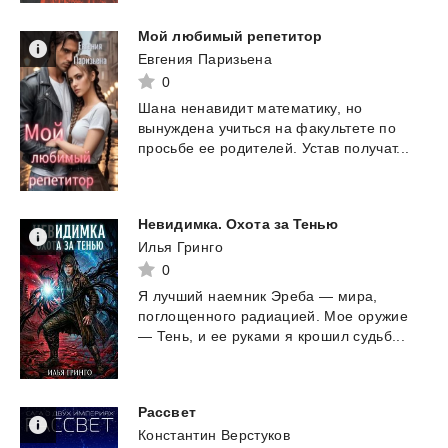
Мой
любимый
репетитор
Евгения Паризьена
0
Шана
ненавидит
математику,
но
вынуждена
учиться
на
факультете
по
просьбе
ее
родителей.
Устав
получат...
Невидимка.
Охота
за
Тенью
Илья Гринго
0
Я
лучший
наемник
Эреба
—
мира,
поглощенного
радиацией.
Мое
оружие
—
Тень,
и
ее
руками
я
крошил
судьб...
Рассвет
Константин Верстуков