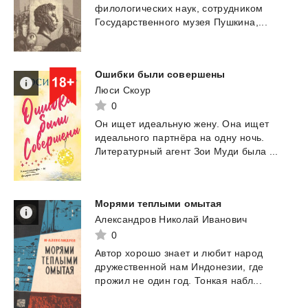
филологических
наук,
сотрудником
Государственного
музея
Пушкина,...
Ошибки
были
совершены
Люси Скоур
0
Он
ищет
идеальную
жену.
Она
ищет
идеального
партнёра
на
одну
ночь.
Литературный
агент
Зои
Муди
была
...
Морями
теплыми
омытая
Александров Николай Иванович
0
Автор
хорошо
знает
и
любит
народ
дружественной
нам
Индонезии,
где
прожил
не
один
год.
Тонкая
набл...