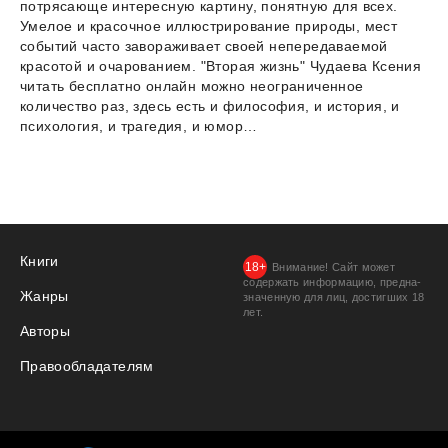
потрясающе интересную картину, понятную для всех.
Умелое и красочное иллюстрирование природы, мест
событий часто завораживает своей непередаваемой
красотой и очарованием. "Вторая жизнь" Чудаева Ксения
читать бесплатно онлайн можно неограниченное
количество раз, здесь есть и философия, и история, и
психология, и трагедия, и юмор…
Книги
Внимание! Сайт может
содержать информацию, предна­
Жанры
значенную для лиц, дости­гших 18
лет.
Авторы
Правообладателям