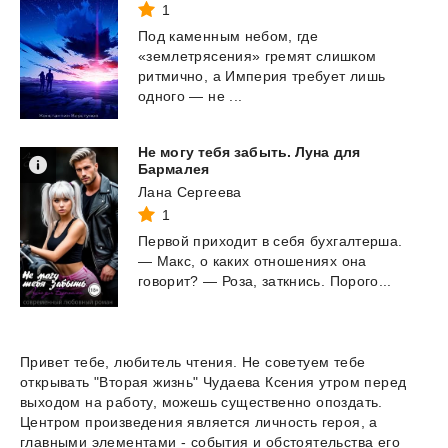
1
Под каменным небом, где
«землетрясения» гремят слишком
ритмично, а Империя требует лишь
одного — не ...
Не могу тебя забыть. Луна для
Бармалея
Лана Сергеева
1
Первой
приходит
в
себя
бухгалтерша.
—
Макс,
о
каких
отношениях
она
говорит?
—
Роза,
заткнись.
Порого...
Привет тебе, любитель чтения. Не советуем тебе
открывать "Вторая жизнь" Чудаева Ксения утром перед
выходом на работу, можешь существенно опоздать.
Центром произведения является личность героя, а
главными элементами - события и обстоятельства его