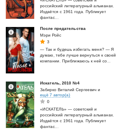
российский литературный альманах.
Издаётся с 1961 года. Публикует
фантас...
После
предательства
Мэри Ройс
3
—
Так
и
будешь
избегать
меня?
—
Я
думаю,
тебе
лучше
вернуться
к
своей
компании.
Приближаюсь
к
ней
со...
Искатель,
2010
№4
Забирко Виталий Сергеевич
и
ещё 7 автор(а)
0
«ИСКАТЕЛЬ» — советский и
российский литературный альманах.
Издаётся с 1961 года. Публикует
фантас...