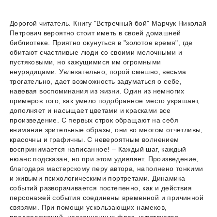
Дорогой читатель. Книгу "Встречный бой" Марчук Николай
Петрович вероятно стоит иметь в своей домашней
библиотеке. Приятно окунуться в "золотое время", где
обитают счастливые люди со своими мелочными и
пустяковыми, но кажущимися им огромными
неурядицами. Увлекательно, порой смешно, весьма
трогательно, дает возможность задуматься о себе,
навевая воспоминания из жизни. Один из немногих
примеров того, как умело подобранное место украшает,
дополняет и насыщает цветами и красками все
произведение. С первых строк обращают на себя
внимание зрительные образы, они во многом отчетливы,
красочны и графичны. С невероятным волнением
воспринимается написанное! – Каждый шаг, каждый
нюанс подсказан, но при этом удивляет. Произведение,
благодаря мастерскому перу автора, наполнено тонкими
и живыми психологическими портретами. Динамика
событий разворачивается постепенно, как и действия
персонажей события соединены временной и причинной
связями. При помощи ускользающих намеков,
предположений, неоконченных фраз, чувствуется