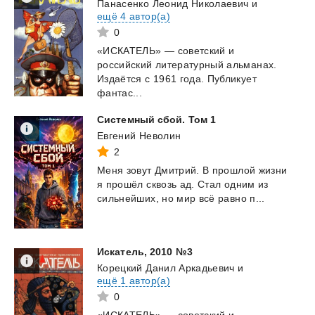
Панасенко Леонид Николаевич
и
ещё 4 автор(а)
0
«ИСКАТЕЛЬ» — советский и
российский литературный альманах.
Издаётся с 1961 года. Публикует
фантас...
Системный
сбой.
Том
1
Евгений Неволин
2
Меня
зовут
Дмитрий.
В
прошлой
жизни
я
прошёл
сквозь
ад.
Стал
одним
из
сильнейших,
но
мир
всё
равно
п...
Искатель,
2010
№3
Корецкий Данил Аркадьевич
и
ещё 1 автор(а)
0
«ИСКАТЕЛЬ» — советский и