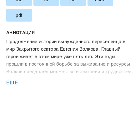
pdf
АННОТАЦИЯ
Продолжение истории вынужденного переселенца в
мир Закрытого сектора Евгения Волкова. Главный
герой живет в этом мире уже пять лет. Эти годы
прошли в постоянной борьбе за выживание и ресурсы,
Волков преодолел множество испытаний и трудностей.
Закрытый сектор показал себя во всей красе:
ЕЩЕ
к бандитам и боевикам всех мастей добавились еще и
порождения Тьмы, которые так и норовят вонзить в
жертву клыки и вырвать ее душу. Но капитан второго
ранга Волков не привык отступать. Наоборот, он идет
вперед и планирует встречный бой.