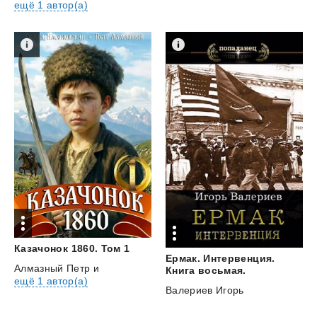
ещё 1 автор(а)
Казачонок
1860.
Том
1
Ермак. Интервенция.
Алмазный Петр
и
Книга восьмая.
ещё 1 автор(а)
Валериев Игорь