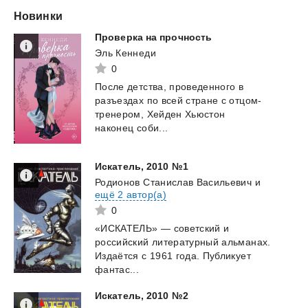
Новинки
Проверка
на
прочность
Эль Кеннеди
0
После детства, проведенного в
разъездах по всей стране с отцом-
тренером, Хейден Хьюстон
наконец соби...
Искатель,
2010
№1
Родионов Станислав Васильевич
и
ещё 2 автор(а)
0
«ИСКАТЕЛЬ» — советский и
российский литературный альманах.
Издаётся с 1961 года. Публикует
фантас...
Искатель,
2010
№2