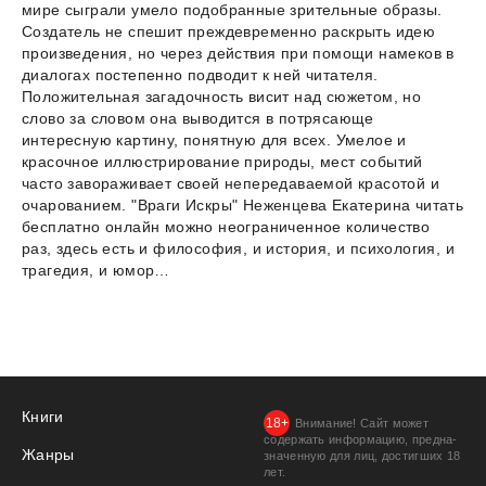
мире сыграли умело подобранные зрительные образы.
Создатель не спешит преждевременно раскрыть идею
произведения, но через действия при помощи намеков в
диалогах постепенно подводит к ней читателя.
Положительная загадочность висит над сюжетом, но
слово за словом она выводится в потрясающе
интересную картину, понятную для всех. Умелое и
красочное иллюстрирование природы, мест событий
часто завораживает своей непередаваемой красотой и
очарованием. "Враги Искры" Неженцева Екатерина читать
бесплатно онлайн можно неограниченное количество
раз, здесь есть и философия, и история, и психология, и
трагедия, и юмор…
Книги
Внимание! Сайт может
содержать информацию, предна­
Жанры
значенную для лиц, дости­гших 18
лет.