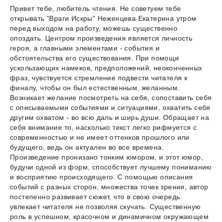
Привет тебе, любитель чтения. Не советуем тебе
открывать "Враги Искры" Неженцева Екатерина утром
перед выходом на работу, можешь существенно
опоздать. Центром произведения является личность
героя, а главными элементами - события и
обстоятельства его существования. При помощи
ускользающих намеков, предположений, неоконченных
фраз, чувствуется стремление подвести читателя к
финалу, чтобы он был естественным, желанным.
Возникает желание посмотреть на себя, сопоставить себя
с описываемыми событиями и ситуациями, охватить себя
другим охватом - во всю даль и ширь души. Обращает на
себя внимание то, насколько текст легко рифмуется с
современностью и не имеет оттенков прошлого или
будущего, ведь он актуален во все времена.
Произведение пронизано тонким юмором, и этот юмор,
будучи одной из форм, способствует лучшему пониманию
и восприятию происходящего. С помощью описания
событий с разных сторон, множества точек зрения, автор
постепенно развивает сюжет, что в свою очередь
увлекает читателя не позволяя скучать. Существенную
роль в успешном, красочном и динамичном окружающем