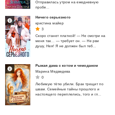
Отправилась утром на ежедневную
пробе...
Ничего
серьезного
кристина майер
3
Скоро
станет
платной!
—
Не
смотри
на
меня
так…
—
требует
он.
—
Не
рви
душу,
Нея!
Я
не
должен
был
теб...
Рыжая
дама
с
котом
и
чемоданом
Марина Медведева
0
Любимую
тëтю
убили.
Брак
трещит
по
швам.
Семейные
тайны
прошлого
и
настоящего
переплелись,
того
и
гл...