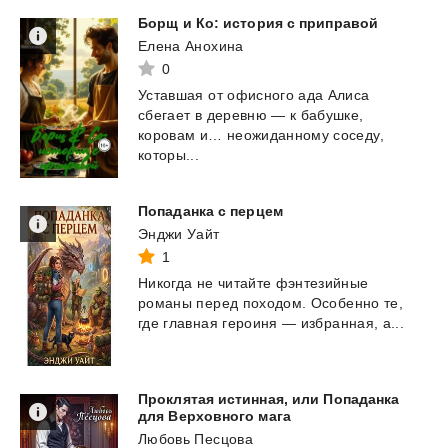
Борщ
и
Ко:
история
с
приправой
Елена Анохина
0
Уставшая от офисного ада Алиса
сбегает в деревню — к бабушке,
коровам и… неожиданному соседу,
которы...
Попаданка
с
перцем
Энджи Уайт
1
Никогда
не
читайте
фэнтезийные
романы
перед
походом.
Особенно
те,
где
главная
героиня
—
избранная,
а...
Проклятая истинная, или Попаданка
для Верховного мага
Любовь Песцова