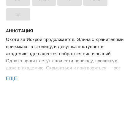
txt
АННОТАЦИЯ
Охота за Искрой продолжается. Элина с хранителями
приезжают в столицу, и девушка поступает в
академию, где надеется набраться сил и знаний.
Однако враги плетут свои сети повсюду, проникнув
даже в академию. Скрываться и притворяться — вот
девиз Элины на ближайшие пять лет. Сможет ли она
ЕЩЕ
это сделать, когда враг подобрался слишком близко и
готов нанести удар? Вдобавок, она ничего не может
поделать с чувствами, проснувшимися к одному из
хранителей. Вот только тот, похоже, не воспринимает
ее всерьез. И как тут найти силы на обучение?