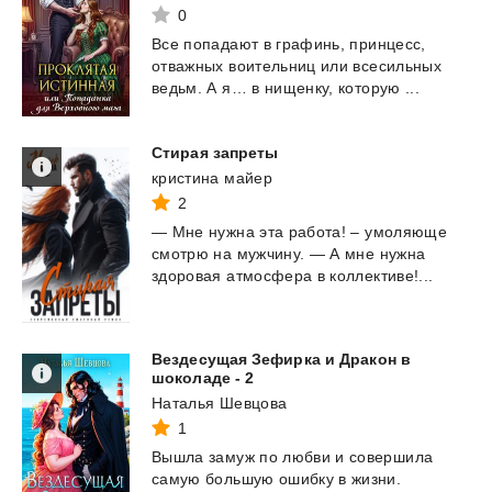
0
Все
попадают
в
графинь,
принцесс,
отважных
воительниц
или
всесильных
ведьм.
А
я…
в
нищенку,
которую
...
Стирая
запреты
кристина майер
2
—
Мне
нужна
эта
работа!
–
умоляюще
смотрю
на
мужчину.
—
А
мне
нужна
здоровая
атмосфера
в
коллективе!...
Вездесущая Зефирка и Дракон в
шоколаде - 2
Наталья Шевцова
1
Вышла замуж по любви и совершила
самую большую ошибку в жизни.