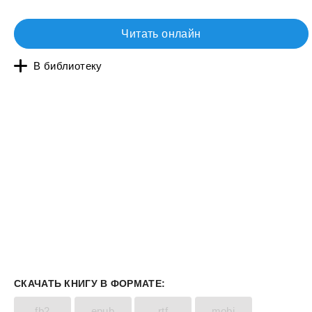
Читать онлайн
В библиотеку
СКАЧАТЬ КНИГУ В ФОРМАТЕ:
fb2
epub
rtf
mobi