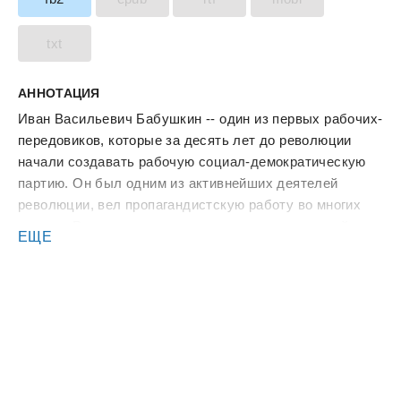
txt
АННОТАЦИЯ
Иван Васильевич Бабушкин -- один из первых рабочих-
передовиков, которые за десять лет до революции
начали создавать рабочую социал-демократическую
партию. Он был одним из активнейших деятелей
революции, вел пропагандистскую работу во многих
городах России, участвовал в создании ленинской
ЕЩЕ
"Искры", возглавлял революционное движение в
Иркутске. Кроме непосредственно воспоминаний И.В.
Бабушкина, издание включает краткую
биографическую справку, некролог Ленина о
Бабушкине, а также приложение -- "Корреспонденции
И.В. Бабушкина, напечатанные в газете "Искра" в 1901
году".