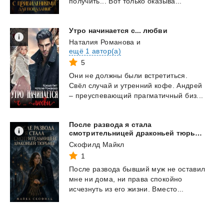
получить...
Вот
только
оказыва...
Утро
начинается
с...
любви
Наталия Романова
и
ещё 1 автор(а)
5
Они
не
должны
были
встретиться.
Свёл
случай
и
утренний
кофе.
Андрей
–
преуспевающий
прагматичный
биз...
После развода я стала
смотрительницей драконьей тюрьмы
Скофилд Майкл
1
После
развода
бывший
муж
не
оставил
мне
ни
дома,
ни
права
спокойно
исчезнуть
из
его
жизни.
Вместо...