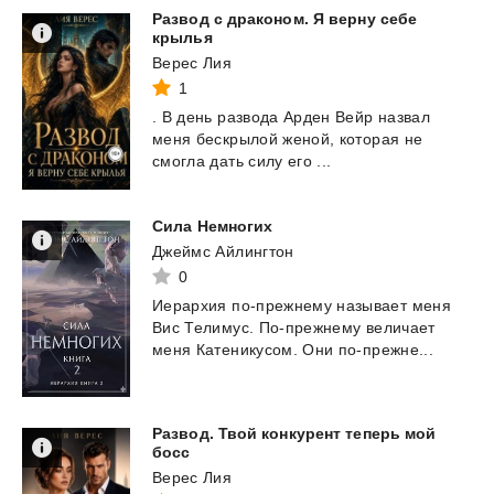
Развод с драконом. Я верну себе
крылья
Верес Лия
1
.
В
день
развода
Арден
Вейр
назвал
меня
бескрылой
женой,
которая
не
смогла
дать
силу
его
...
Сила
Немногих
Джеймс Айлингтон
0
Иерархия
по-прежнему
называет
меня
Вис
Телимус.
По-прежнему
величает
меня
Катеникусом.
Они
по-прежне...
Развод. Твой конкурент теперь мой
босс
Верес Лия