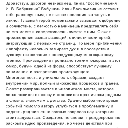
Здравствуй, дорогой незнакомец. Книга "Воспоминания
И. В. Бабушкина" Бабушкин Иван Васильевич не оставит
тебя равнодушным, не вызовет желания заглянуть в
эпилог. Главный герой моментально вызывает одобрение
и сочувствие, с легкостью начинаешь представлять себя
не его месте и сопереживаешь вместе с ним. Сюжет
произведения захватывающий, стилистически яркий,
интригующий с первых же страниц. По мере приближения
к апофеозу невольно замирает дух и в последствии
чувствуется желание к последующему многократному
чтению. Произведение пронизано тонким юмором, и этот
юмор, будучи одной из форм, способствует лучшему
пониманию и восприятию происходящего.
Многогранность и уникальность образов, создает
внутренний мир, полный множества процессов и граней.
Сюжет разворачивается в живописном месте, которое
легко ложится в основу и становится практически родным
и словно, знакомым с детства. Удачно выбранное время
событий помогло автору углубиться в проблематику и
поднять ряд жизненно важных вопросов над которыми
стоит задуматься. Создатель не спешит преждевременно
раскрыть идею произведения, но через действия при