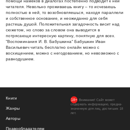
помощи намеков в диалогах постепенно подводит к ней
читателя. Невольно проживаешь книгу – то исчезаешь
полностью в ней, то возобновляешься, находя параллели
и собственное основание, и неожиданно для себя
растешь душой. Положительная загадочность висит над
сюжетом, но слово за словом она выводится в
потрясающе интересную картину, понятную для всех.
"Воспоминания И. В. Бабушкина" Бабушкин Иван
Васильевич читать бесплатно онлайн можно с
восхищением, можно с негодованием, но невозможно с
равнодушием.
Книги
Внимание! Сайт может
содержать информацию, предна­
Жанры
значенную для лиц, дости­гших 18
лет.
Авторы
Правообладателям