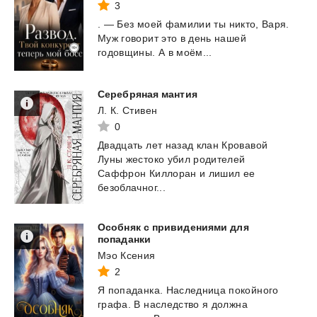
3
.
—
Без
моей
фамилии
ты
никто,
Варя.
Муж
говорит
это
в
день
нашей
годовщины.
А
в
моём...
Серебряная
мантия
Л. К. Стивен
0
Двадцать лет назад клан Кровавой
Луны жестоко убил родителей
Саффрон Киллоран и лишил ее
безоблачног...
Особняк с привидениями для
попаданки
Мэо Ксения
2
Я
попаданка.
Наследница
покойного
графа.
В
наследство
я
должна