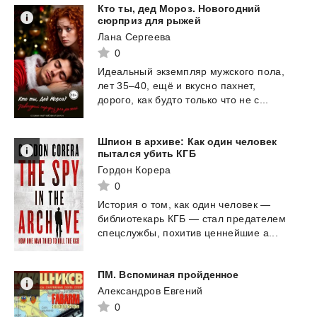
Кто ты, дед Мороз. Новогодний
сюрприз для рыжей
Лана Сергеева
0
Идеальный
экземпляр
мужского
пола,
лет
35–40,
ещё
и
вкусно
пахнет,
дорого,
как
будто
только
что
не
с...
Шпион в архиве: Как один человек
пытался убить КГБ
Гордон Корера
0
История
о
том,
как
один
человек
—
библиотекарь
КГБ
—
стал
предателем
спецслужбы,
похитив
ценнейшие
а...
ПМ.
Вспоминая
пройденное
Александров Евгений
0