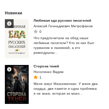
Новинки
Любимая
еда
русских
писателей
Алексей Геннадиевич Митрофанов
0
Что предпочитали на обед наши
любимые писатели? Кто из них был
гурманом и лакомкой, а кто
равнодушны...
Сторона
теней
Носоленко Вадим
1
Меня
зовут
Максимилиан.
У
меня
два
сердца,
две
памяти
и
одна
проблема:
я
не
знаю,
которая
из
моих...