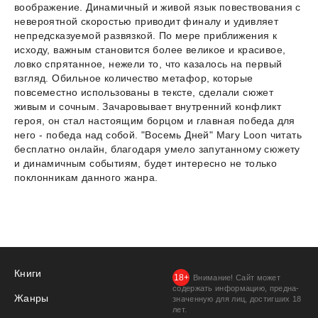
воображение. Динамичный и живой язык повествования с
невероятной скоростью приводит финалу и удивляет
непредсказуемой развязкой. По мере приближения к
исходу, важным становится более великое и красивое,
ловко спрятанное, нежели то, что казалось на первый
взгляд. Обильное количество метафор, которые
повсеместно использованы в тексте, сделали сюжет
живым и сочным. Зачаровывает внутренний конфликт
героя, он стал настоящим борцом и главная победа для
него - победа над собой. "Восемь Дней" Mary Loon читать
бесплатно онлайн, благодаря умело запутанному сюжету
и динамичным событиям, будет интересно не только
поклонникам данного жанра.
Книги
Внимание! Сайт может
содержать информацию, предна­
Жанры
значенную для лиц, дости­гших 18
лет.