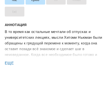
txt
АННОТАЦИЯ
В то время как остальные мечтали об отпусках и
университетских лекциях, мысли Хитоми Ньюман были
обращены к грядущей перемене к моменту, когда она
оставит позади всё знакомое и сделает шаг в
неизведанное. Когда все необходимое было готово и
осталось только сделать шаг за порог дома, в котором
ЕЩЕ
она жила с матерью и отчимом, на пляже Форт-
Лодердейл, происходит нечто, что заставляет её
остаться ещё на восемь дней.