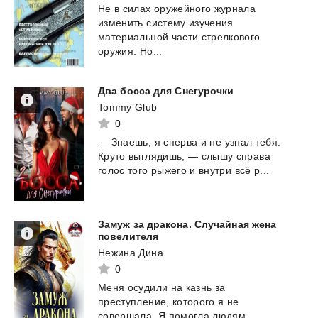
Не в силах оружейного журнала
изменить систему изучения
материальной части стрелкового
оружия. Но...
Два
босса
для
Снегурочки
Tommy Glub
0
—
Знаешь,
я
сперва
и
не
узнал
тебя.
Круто
выглядишь,
—
слышу
справа
голос
того
рыжего
и
внутри
всё
р...
Замуж за дракона. Случайная жена
повелителя
Нежина Дина
0
Меня осудили на казнь за
преступление, которого я не
совершала. Я помогла людям