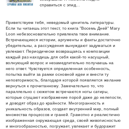
справиться с эпид...
Приветствуем тебя, неведомый ценитель литературы.
Если ты читаешь этот текст, то книга "Восемь Дней" Mary
Loon небезосновательно привлекла твое внимание.
Встречающиеся истории, аргументы и факты достаточно
убедительны, а рассуждения вынуждают задуматься и
увлекают. Периодически возвращаясь к композиции
каждый раз находишь для себя какой-то насущный,
волнующий вопрос и незамедлительно получаешь на
него ответ. Чувствуется определенная особенность,
попытка выйти за рамки основной идеи и внести ту
неповторимость, благодаря которой появляется желание
вернуться к прочитанному. Замечательно то, что
параллельно с сюжетом встречаются ноты сатиры,
которые сгущают изображение порой даже до нелепости,
и доводят образ до крайности. Многогранность и
уникальность образов, создает внутренний мир, полный
множества процессов и граней. Грамотно и реалистично
изображенная окружающая среда, своей живописностью
и многообразностью, погружает, увлекает и будоражит