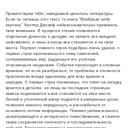
Приветствуем тебя, неведомый ценитель литературы.
Если ты читаешь этот текст, то книга "Вообрази себе
картину" Хеллер Джозеф небезосновательно привлекла
твое внимание. В процессе чтения появляются
отдельные домыслы и догадки, но связать все воедино
невозможно, и лишь в конце все становится и на свои
места. Портрет главного героя подобран очень удачно, с
первых строк проникаешься к нему симпатией,
сопереживаешь ему, радуешься его успехам,
огорчаешься неудачами. События происходят в сложные
времена, но если разобраться, то проблемы и сложности
практически всегда одинаковы для всех времен и
народов. С первых строк понимаешь, что ответ на загадку
кроется в деталях, но лишь на последних страницах
завеса поднимается и все становится на свои места.
Легкий и утонченный юмор подается в умеренных дозах,
позволяя немного передохнуть и расслабиться от
основного потока информации. Помимо увлекательного,
захватывающего и интересного повествования, в сюжете
также сохраняется логичность и последовательность
событий. Благодаря живому и динамичному языку