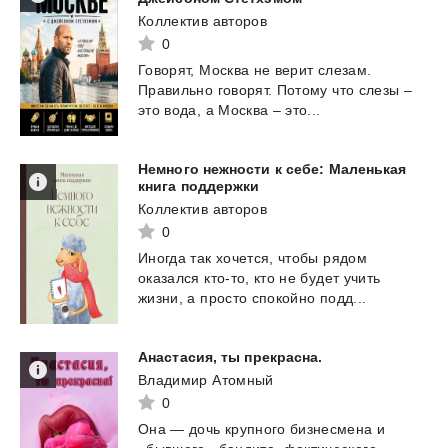
Коллектив авторов
0
Говорят,
Москва
не
верит
слезам.
Правильно
говорят.
Потому
что
слезы
–
это
вода,
а
Москва
–
это...
Немного нежности к себе: Маленькая
книга поддержки
Коллектив авторов
0
Иногда
так
хочется,
чтобы
рядом
оказался
кто-то,
кто
не
будет
учить
жизни,
а
просто
спокойно
подд...
Анастасия,
ты
прекрасна.
Владимир Атомный
0
Она — дочь крупного бизнесмена и