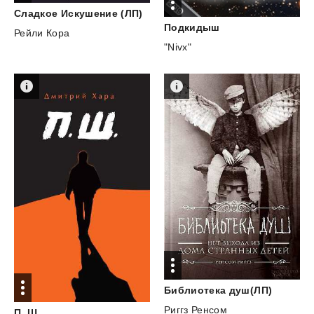
Сладкое
Искушение
(ЛП)
Подкидыш
Рейли Кора
"Nivx"
Библиотека
душ(ЛП)
Риггз Ренсом
П.
Ш.