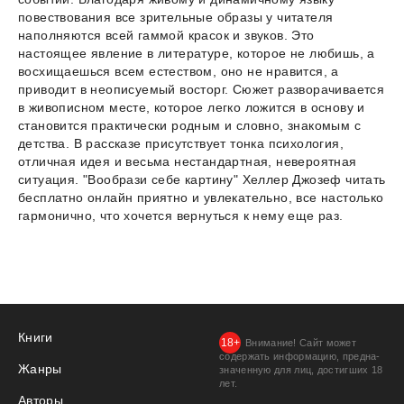
повествования все зрительные образы у читателя
наполняются всей гаммой красок и звуков. Это
настоящее явление в литературе, которое не любишь, а
восхищаешься всем естеством, оно не нравится, а
приводит в неописуемый восторг. Сюжет разворачивается
в живописном месте, которое легко ложится в основу и
становится практически родным и словно, знакомым с
детства. В рассказе присутствует тонка психология,
отличная идея и весьма нестандартная, невероятная
ситуация. "Вообрази себе картину" Хеллер Джозеф читать
бесплатно онлайн приятно и увлекательно, все настолько
гармонично, что хочется вернуться к нему еще раз.
Книги
Внимание! Сайт может
содержать информацию, предна­
Жанры
значенную для лиц, дости­гших 18
лет.
Авторы