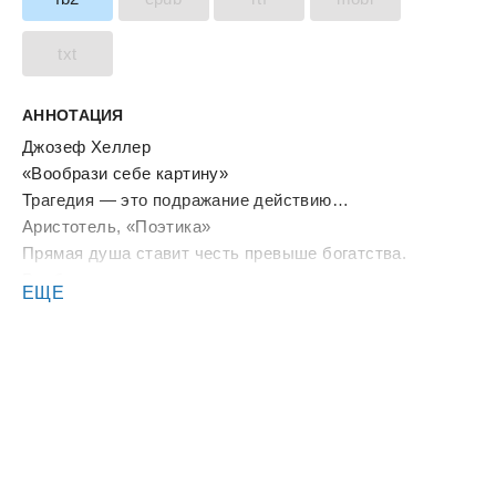
txt
АННОТАЦИЯ
Джозеф Хеллер
«Вообрази себе картину»
Трагедия — это подражание действию…
Аристотель, «Поэтика»
Прямая душа ставит честь превыше богатства.
Рембрандт
ЕЩЕ
По-моему, Дьявол гадит голландцами.
Сэр Уильям Бэттен, инспектор Королевского флота,
подслушано Сэмюэлом Пеписом, 19 июля 1667 года,
«Дневник»
История — чушь, сказал Генри Форд, гений
американский индустрии, почти ничего ни о чем не
знавший.
I. Вообрази себе картину