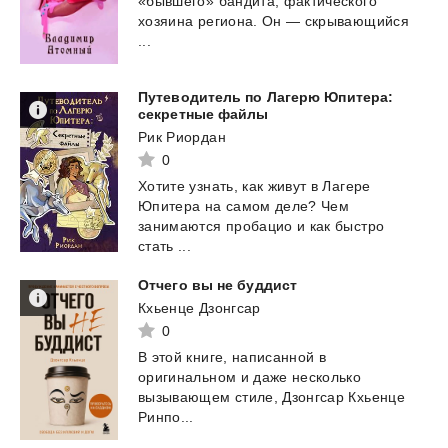
«бывшего» бандита, фактического
хозяина региона. Он — скрывающийся
...
Путеводитель по Лагерю Юпитера:
секретные файлы
Рик Риордан
0
Хотите узнать, как живут в Лагере
Юпитера на самом деле? Чем
занимаются пробацио и как быстро
стать ...
Отчего
вы
не
буддист
Кхьенце Дзонгсар
0
В этой книге, написанной в
оригинальном и даже несколько
вызывающем стиле, Дзонгсар Кхьенце
Ринпо...