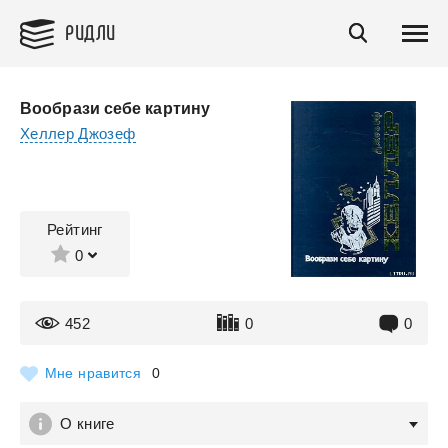
РИДЛИ
Вообрази себе картину
Хеллер Джозеф
Рейтинг
0
452
0
0
Мне нравится
0
О книге