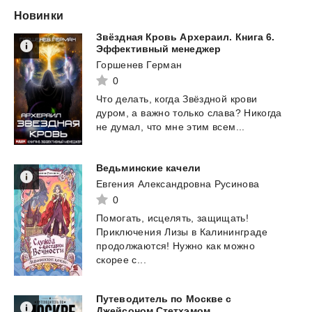
Новинки
Звёздная Кровь Архераил. Книга 6.
Эффективный менеджер
Горшенев Герман
0
Что
делать,
когда
Звёздной
крови
дуром,
а
важно
только
слава?
Никогда
не
думал,
что
мне
этим
всем...
Ведьминские
качели
Евгения Александровна Русинова
0
Помогать, исцелять, защищать!
Приключения Лизы в Калининграде
продолжаются! Нужно как можно
скорее с...
Путеводитель по Москве с
Джейсоном Стетхэмом