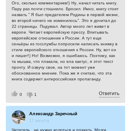
Ого, сколько комментариев!) Ну, начал читать книгу.
Пару раз почти стошнило. Бросил. Имхо, книгу стоит
назвать " Я был предателем Родины в первой жизни,
во второй ничего не изменилось". Это я дочитал до
22 страницы. Подумал. Автор много лет живет в
европе. Читает европейскую прессу. Впитывать
европейское отношение к России. А тут еще
сеньёры из госслужбы попросили написать книжку в
стиле европейского отношения к России. Ну, вот он
и пишет!) Но! Возможно, я ошибаюсь. Поэтому, как
та мышка, что плакала, но ела кактус, я этот текст
прочту. И озвучу свое, на тот момент уже
обоснованное мнение. Пока же я считаю, что эта
книга содержит антироссийская пропаганду.
Ответить
0
1
Александр Заречный
17 августа
Читатель , не нужно колоться и плакать. Мозги