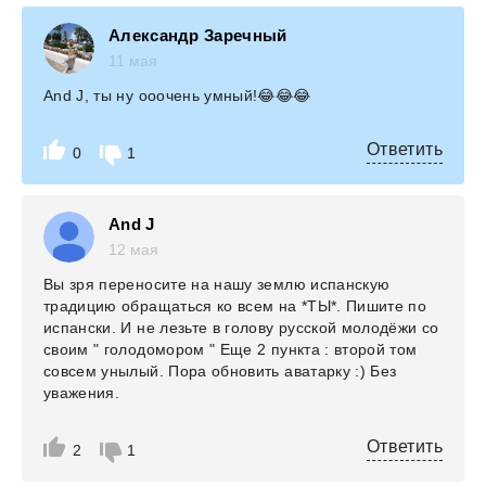
Александр Заречный
11 мая
And J, ты ну ооочень умный!😂😂😂
Ответить
0
1
And J
12 мая
Вы зря переносите на нашу землю испанскую
традицию обращаться ко всем на *ТЫ*. Пишите по
испански. И не лезьте в голову русской молодёжи со
своим " голодомором " Еще 2 пункта : второй том
совсем унылый. Пора обновить аватарку :) Без
уважения.
Ответить
2
1