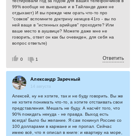
тестировали год за годом для ваших телефончиков в
99% вообще не выездные и в Тайланде даже не
отдыхают) И вы прежде чем орать что-то про
"совков" вспомните доктрину немцев 41го - вы по
ней ваще в "истинных арийцев" проходите? Или
ваше место в аушвице? Можете даже мне не
говорить, ответ он как бы очевиден, для себя на
вопрос ответьте)
Ответить
0
1
Александр Заречный
14 августа
Алексей, ну не хотите, так и не буду говорить. Вы же
не хотите понимать что-то, а хотите отстаивать свои
представления. Мешать не буду. А насчёт того, что
90% покидать некуда - не правда. Выход есть
всегда! Было бы желание. Я сам покинул Россию со
100 долларами в кармане и не пропал. Сейчас
имею всё, что я описал в книге: и квартиру на море,