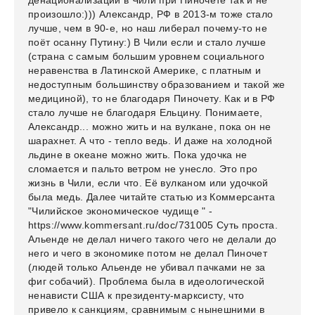
денационализации в Чили при Пиночете так и не
произошло:))) Александр, РФ в 2013-м тоже стало
лучше, чем в 90-е, но наш либерал почему-то не
поёт осанну Путину:) В Чили если и стало лучше
(страна с самым большим уровнем социального
неравенства в Латинской Америке, с платным и
недоступным большинству образованием и такой же
медициной), то не благодаря Пиночету. Как и в РФ
стало лучше не благодаря Ельцину. Понимаете,
Александр... можно жить и на вулкане, пока он не
шарахнет. А что - тепло ведь. И даже на холодной
льдине в океане можно жить. Пока удочка не
сломается и пальто ветром не унесло. Это про
жизнь в Чили, если что. Её вулканом или удочкой
была медь. Далее читайте статью из Коммерсанта
"Чилийское экономическое чудище " -
https://www.kommersant.ru/doc/731005 Суть проста.
Альенде не делал ничего такого чего не делали до
него и чего в экономике потом не делал Пиночет
(людей только Альенде не убивал пачками не за
фиг собачий). Проблема была в идеологической
ненависти США к президенту-марксисту, что
привело к санкциям, сравнимым с нынешними в