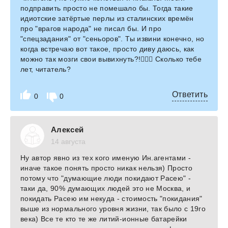
подправить просто не помешало бы. Тогда такие
идиотские затёртые перлы из сталинских времён
про "врагов народа" не писал бы. И про
"спецзадания" от "сеньоров". Ты извини конечно, но
когда встречаю вот такое, просто диву даюсь, как
можно так мозги свои вывихнуть?!🤦🏻‍♂️ Сколько тебе
лет, читатель?
Ответить
0
0
Алексей
14 августа
Ну автор явно из тех кого именую Ин.агентами -
иначе такое понять просто никак нельзя) Просто
потому что "думающие люди покидают Расею" -
таки да, 90% думающих людей это не Москва, и
покидать Расею им некуда - стоимость "покидания"
выше из нормального уровня жизни, так было с 19го
века) Все те кто те же литий-ионные батарейки