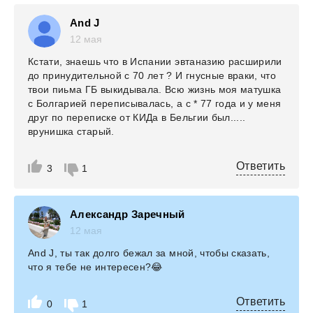
And J
12 мая
Кстати, знаешь что в Испании эвтаназию расширили
до принудительной с 70 лет ? И гнусные враки, что
твои пиьма ГБ выкидывала. Всю жизнь моя матушка
с Болгарией переписывалась, а с * 77 года и у меня
друг по переписке от КИДа в Бельгии был.....
врунишка старый.
Ответить
3
1
Александр Заречный
12 мая
And J, ты так долго бежал за мной, чтобы сказать,
что я тебе не интересен?😂
Ответить
0
1