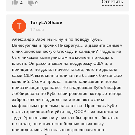
Ответить
4
0
ToriyLA Shaov
12 мая
Александр Заречный, ну и по поводу Кубы,
Венесуэллы и прочих Никарагуа... а давайте снимем
с них экономическую блокаду и санкции? Фидель не
был никаким коммунистом на момент прихода к
власти. Он рассчитывал на поддержку США и, в
принципе, не делал ничего такого, чего не делали
сами США вытесняя англичан из бывших британских
колоний. Схема проста - национализация и потом
приватизация где надо. Но владевшая Кубой мафия
лоббировала по Кубе свои решения, которые теперь
забронзовели в идеологии и мешают с этим
мафиозным прошлым расстаться. Пришлось Кубе
стать героической и уйти под СССР - их вытолкали
туда. Уровень жизни у них как бы просел - богатых
не стало, но и ничтожно бедные потихоньку
приподнялись. Но сильно выросло качество -