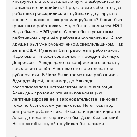
инструмент, а все остальные нужно выбросить,а их
пользователей прибить? Представьте себе, что два
работника рассорились и поубивали друг друга в
споре что важнее - сверло или рубанок? Ленин был
грамотным работником. Надо было - появился НЭП.
Надо было - НЭП ушёл. Сталин был грамотным
работником - при нём работали кооперативы. А вот
Хрущёв был уже рубаночником/сверлильщиком. Так
же и в США. Рузвельт был грамотным работником.
Надо было - и ввёл социализм и победил Великую
Депрессию. А ведь даже на конфискацию золота у
населения пошёл. А вот все его последователи -
рубаночники. В Чили были грамотные работники -
Эдуардо Фрей, например, до Альенде
воспользовался инструментом национализации.
Альенде - проводил эту нацилонализацию
легитимизировав её в законодательстве. Пиночет
тоже не был совсем уж идиотом. Но он был под
контролем рубаночника Никсона и прочих идиотов.
Альенде тоже не справился бы. Даже без санкций.
Но он хотябы людей не убивал бы пачками.