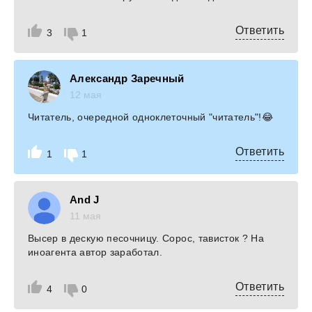
Ответить
3
1
Александр Заречный
12 мая
Читатель, очередной одноклеточный "читатель"!😂
Ответить
1
1
And J
11 мая
Высер в дескую песочницу. Сорос, тависток ? На
иноагента автор заработал.
Ответить
4
0