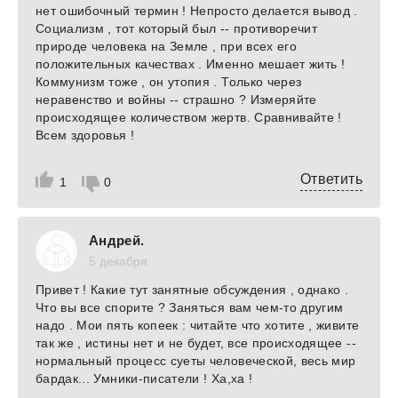
нет ошибочный термин ! Непросто делается вывод .
Социализм , тот который был -- противоречит
природе человека на Земле , при всех его
положительных качествах . Именно мешает жить !
Коммунизм тоже , он утопия . Только через
неравенство и войны -- страшно ? Измеряйте
происходящее количеством жертв. Сравнивайте !
Всем здоровья !
Ответить
1
0
Андрей.
5 декабря
Привет ! Какие тут занятные обсуждения , однако .
Что вы все спорите ? Заняться вам чем-то другим
надо . Мои пять копеек : читайте что хотите , живите
так же , истины нет и не будет, все происходящее --
нормальный процесс суеты человеческой, весь мир
бардак... Умники-писатели ! Ха,ха !