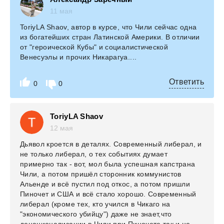
11 мая
ToriyLA Shaov, автор в курсе, что Чили сейчас одна
из богатейших стран Латинской Америки. В отличии
от "героической Кубы" и социалистической
Венесуэлы и прочих Никарагуа....
Ответить
0
0
ToriyLA Shaov
12 мая
Дьявол кроется в деталях. Современный либерал, и
не только либерал, о тех событиях думает
примерно так - вот, мол была успешная капстрана
Чили, а потом пришёл сторонник коммунистов
Альенде и всё пустил под откос, а потом пришли
Пиночет и США и всё стало хорошо. Современный
либерал (кроме тех, кто учился в Чикаго на
"экономического убийцу") даже не знает,что