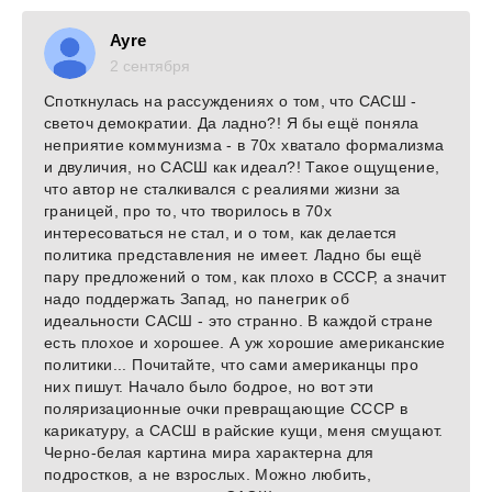
Ayre
2 сентября
Споткнулась на рассуждениях о том, что САСШ -
светоч демократии. Да ладно?! Я бы ещё поняла
неприятие коммунизма - в 70х хватало формализма
и двуличия, но САСШ как идеал?! Такое ощущение,
что автор не сталкивался с реалиями жизни за
границей, про то, что творилось в 70х
интересоваться не стал, и о том, как делается
политика представления не имеет. Ладно бы ещё
пару предложений о том, как плохо в СССР, а значит
надо поддержать Запад, но панегрик об
идеальности САСШ - это странно. В каждой стране
есть плохое и хорошее. А уж хорошие американские
политики... Почитайте, что сами американцы про
них пишут. Начало было бодрое, но вот эти
поляризационные очки превращающие СССР в
карикатуру, а САСШ в райские кущи, меня смущают.
Черно-белая картина мира характерна для
подростков, а не взрослых. Можно любить,