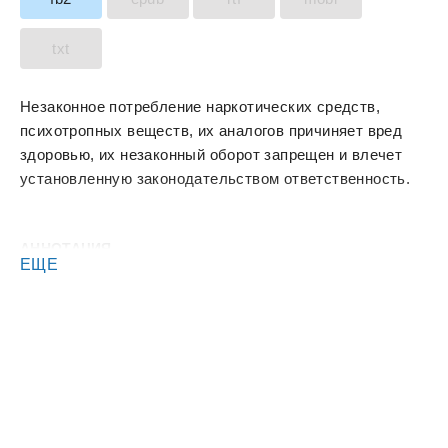
txt
Незаконное потребление наркотических средств,
психотропных веществ, их аналогов причиняет вред
здоровью, их незаконный оборот запрещен и влечет
установленную законодательством ответственность.
АННОТАЦИЯ
ЕЩЕ
Это первая книга из серии о попаданце из нашего
времени в год 1972 в Группу советских войск в
Германии, в военный оркестр. Герой знает, что будет в
мире и желает изменить ход событий, чтобы не
допустить глобальной ядерной войны.