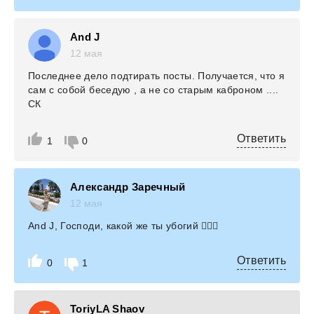
And J
12 мая
Последнее дело подтирать посты. Получается, что я
сам с собой беседую , а не со старым каброном ....
СК
Ответить
1
0
Александр Заречный
12 мая
And J, Господи, какой же ты убогий 🤦🏻‍♂️
Ответить
0
1
ToriyLA Shaov