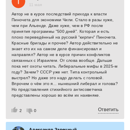
11 мая
Автор не в курсе последствий прихода к власти
Пиночета для экономики Чили. Стало в разы хуже,
чем при Альенде. Даже хуже, чем в РФ после
принятия программы "500 дней". Которая и есть
плохо переведённый на русский "кирпич" Пиночета.
Красные бригады и прочее? Автор действительно не
знает кто их на самом деле финансировал и
направлял? Автор не в курсе причин конфликтов
связанных с Израилем. От слова вообще. Дальше
пока нет охоты читать. Либеральные мифы в 2025-м
году? Зачем? СССР уже нет. Типа контрольный
выстрел? Но даже это надо делать с головой.
Впрочем о чём это я... нынешний либерал и голова?
Но представления стихийного антисоветчика
представлены хорошо во всём их наивняке.
Ответить
2
0
Александр Заречный