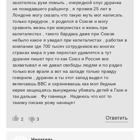
захотелось руки помыть , очередной опус дурачка
не покидавшего райцентр , я прожив 25 лет в
Лондоне могу сказать что такую муть мог написать
только придурок , я родился в Союзе и могу
сравнить жизнь при комунистах и жизнь при
капиталистах , такого бардака даже при Союзе
небыло какое я увидел при капиталистах , работая в
компании где 700 тысяч сотрудников во многих
странах мира я уже перестал удивлятся а тут
дурачек пишет про то как Союз и Россия все
захватывал и не давал свободы людям и по радио
только все врали а вот на западе только правду
говорили , дурачек а ты этот запад выдел то
включаешь ВВС и охреневаешь как мол бедные
евреи защищаясь вынуждены убивать детей в Газе и
так дальше . Фу говнище . Надеюсь что кот то
такому писаке рожу начищят
Ответить
2
3
Читатель