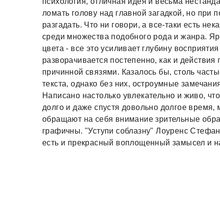
психология, отличная идея и весьма нестанд
ломать голову над главной загадкой, но при 
разгадать. Что ни говори, а все-таки есть не
среди множества подобного рода и жанра. Я
цвета - все это усиливает глубину восприят
разворачивается постепенно, как и действи
причинной связями. Казалось бы, столь част
текста, однако без них, остроумные замечани
Написано настолько увлекательно и живо, чт
долго и даже спустя довольно долгое время,
обращают на себя внимание зрительные образ
графичны. "Уступи соблазну" Лоуренс Стефани
есть и прекрасный воплощенный замысел и на