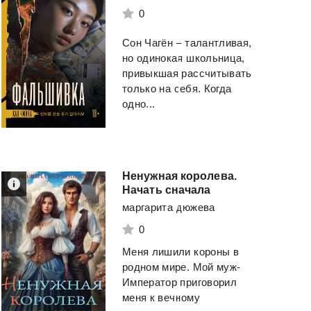
0
Сон Чагён – талантливая,
но одинокая школьница,
привыкшая рассчитывать
только на себя. Когда
одно...
Ненужная королева.
Начать сначала
маргарита дюжева
0
Меня лишили короны в
родном мире. Мой муж-
Библиотека
душ(ЛП)
Краткая история
Император приговорил
времени...
меня к вечному
Риггз Ренсом