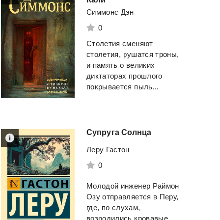
Симмонс Дэн
0
Столетия сменяют
столетия, рушатся троны,
и память о великих
диктаторах прошлого
покрывается пыль...
Супруга
Солнца
Леру Гастон
0
Молодой инженер Раймон
Озу отправляется в Перу,
где, по слухам,
возродились кровавые