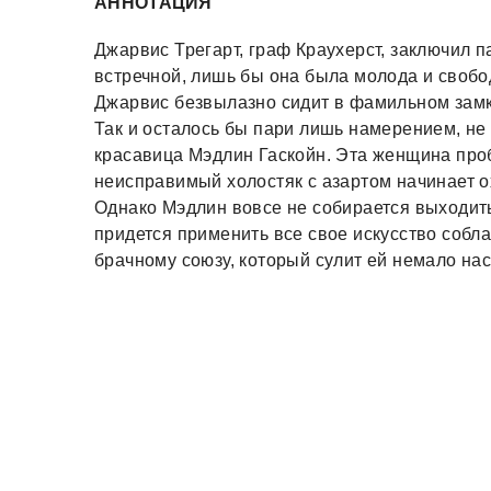
АННОТАЦИЯ
Джарвис Трегарт, граф Краухерст, заключил п
встречной, лишь бы она была молода и свобод
Джарвис безвылазно сидит в фамильном замк
Так и осталось бы пари лишь намерением, не
красавица Мэдлин Гаскойн. Эта женщина проб
неисправимый холостяк с азартом начинает о
Однако Мэдлин вовсе не собирается выходить
придется применить все свое искусство собла
брачному союзу, который сулит ей немало н