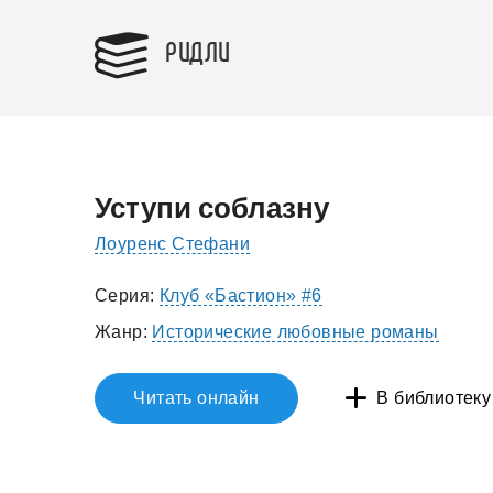
РИДЛИ
Уступи соблазну
Лоуренс Стефани
Серия:
Клуб «Бастион» #6
Жанр:
Исторические любовные романы
Читать онлайн
В библиотеку