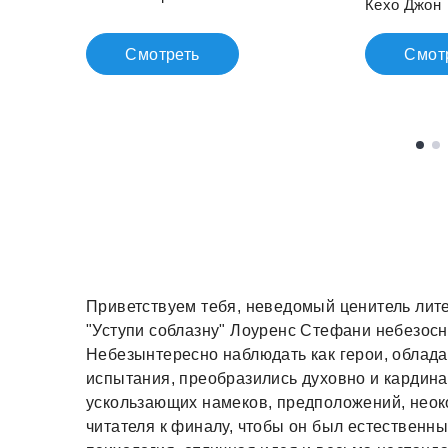
Кехо Джон
Смотреть
Смот
Приветствуем тебя, неведомый ценитель литер
"Уступи соблазну" Лоуренс Стефани небезос
Небезынтересно наблюдать как герои, облад
испытания, преобразились духовно и кардин
ускользающих намеков, предположений, неок
читателя к финалу, чтобы он был естественны