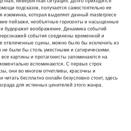
артная, невероятная ситуация. Долго приходится
помощи подсказок, получается самостоятельно ее
кая изюминка, которая выделяет данный masterpiece
ркие пейзажи, необъятные горизонты и насыщенные
ия и будоражит воображение. Динамика событий
я персонажей события соединены временной и
ые отвлеченные сцены, можно было бы исключить из
я не были бы столь уместными и сатирическими.
о все картины и протагонисты запоминаются на
 моментально вспоминаются. С первых строк
ы, они во многом отчетливы, красочны и
 читать бесплатно онлайн безусловно стоит, здесь
града для истинных ценителей этого жанра.