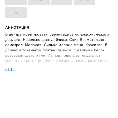
txt
АННОТАЦИЯ
В центре моей кровати, свернувшись калачиком, лежала
девушка! Невольно шагнул ближе. Спит. Внимательно
осмотрел. Молодая. Сильно моложе меня. Красивая. В
длинном тоненьком платье, темном, с мелкими бело-
розовыми цветочками. Из-под подола выглядывают
маленькие розовые ступни с накрашенными розовым же
лаком ноготками. Верхняя часть ее тела укрыта белой
ЕЩЕ
вязаной кофтой. Завис на ее лице. Давно не видел таких
— ангел, не девушка, белокожая, с пухлыми розовыми
губками, чуть приоткрывшимися во сне. Ресницы… Свои
такие, интересно? Хотя, ни хрена неинтересно! Что она
здесь делает? Какого хрена вообще? Стоп! Это же… Это
и есть подарок? Покрутил головой, но больше ничего
чужеродного в своей комнате не обнаружил. Недоверчиво
покосился на нее снова — таких проституток в моей
жизни еще не было…