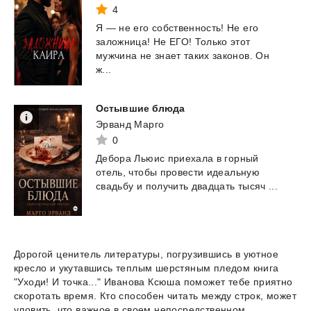
4
Я — не его собственность! Не его
заложница! Не ЕГО! Только этот
мужчина не знает таких законов. Он
ж...
Остывшие
блюда
Эрванд Марго
0
Дебора
Льюис
приехала
в
горный
отель,
чтобы
провести
идеальную
свадьбу
и
получить
двадцать
тысяч
...
Дорогой ценитель литературы, погрузившись в уютное
кресло и укутавшись теплым шерстяным пледом книга
"Уходи! И точка..." Иванова Ксюша поможет тебе приятно
скоротать время. Кто способен читать между строк, может
уловить, что важное в своем непосредственном