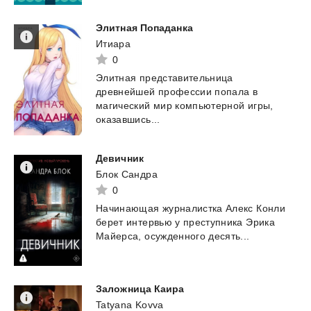
Элитная
Попаданка
Итиара
0
Элитная представительница
древнейшей профессии попала в
магический мир компьютерной игры,
оказавшись...
Девичник
Блок Сандра
0
Начинающая
журналистка
Алекс
Конли
берет
интервью
у
преступника
Эрика
Майерса,
осужденного
десять...
Заложница
Каира
Tatyana Kovva