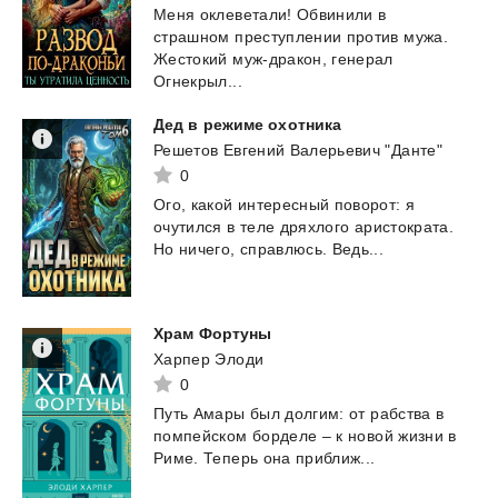
Меня оклеветали! Обвинили в
страшном преступлении против мужа.
Жестокий муж-дракон, генерал
Огнекрыл...
Дед
в
режиме
охотника
Решетов Евгений Валерьевич "Данте"
0
Ого,
какой
интересный
поворот:
я
очутился
в
теле
дряхлого
аристократа.
Но
ничего,
справлюсь.
Ведь...
Храм
Фортуны
Харпер Элоди
0
Путь
Амары
был
долгим:
от
рабства
в
помпейском
борделе
–
к
новой
жизни
в
Риме.
Теперь
она
приближ...