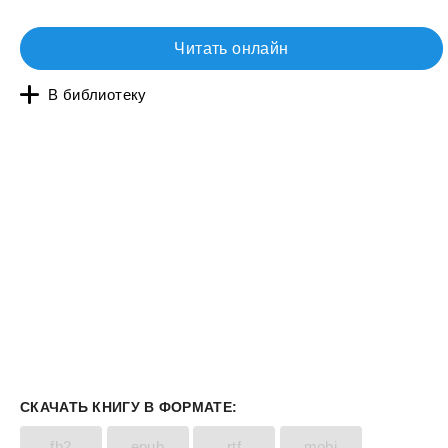
Читать онлайн
В библиотеку
СКАЧАТЬ КНИГУ В ФОРМАТЕ:
fb2
epub
rtf
mobi