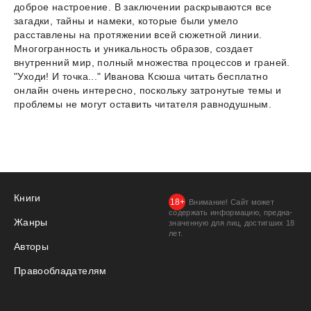
доброе настроение. В заключении раскрываются все
загадки, тайны и намеки, которые были умело
расставлены на протяжении всей сюжетной линии.
Многогранность и уникальность образов, создает
внутренний мир, полный множества процессов и граней.
"Уходи! И точка..." Иванова Ксюша читать бесплатно
онлайн очень интересно, поскольку затронутые темы и
проблемы не могут оставить читателя равнодушным.
Книги
Внимание! Сайт может
содержать информацию, предна­
Жанры
значенную для лиц, дости­гших 18
лет.
Авторы
Правообладателям