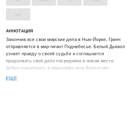
txt
АННОТАЦИЯ
Закончив все свои мирские дела в Нью-Йорке, Гринч
отправляется в мир-гигант Поднебесье. Белый Дьявол
узнает правду о своей судьбе и соглашается
продолжить своё дело посредника в новом месте.
Добро пожаловать в маркграфством Валентайн -
границу занятых людьми земель, Империи Колоссус.
ЕЩЕ
Здесь Маркус начинает свой путь адепта Поднебесья!
Выращивание ядра, тайная магия Неба, интриги
континентального масштаба.