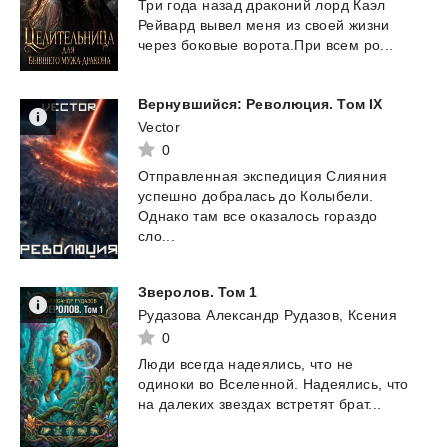
Три
года
назад
драконий
лорд
Каэл
Рейвард
вывел
меня
из
своей
жизни
через
боковые
ворота.При
всем
ро...
Вернувшийся:
Революция.
Том
IX
Vector
0
Отправленная экспедиция Слияния
успешно добралась до Колыбели.
Однако там все оказалось гораздо
сло...
Зверолов.
Том
1
Рудазова Александр Рудазов, Ксения
0
Люди
всегда
надеялись,
что
не
одиноки
во
Вселенной.
Надеялись,
что
на
далеких
звездах
встретят
брат...