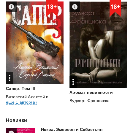
Сапер.
Том
III
Аромат
невинности
Вязовский Алексей
и
Вудворт Франциска
ещё 1 автор(а)
Новинки
Искра.
Эмерсон
и
Себастьян