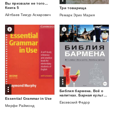
Вы призвали не того...
Книга 5
Три
товарища
Айтбаев Тимур Аскарович
Ремарк Эрих Мария
Библия бармена. Всё о
напитках. Барная культура. Коктейльная революция
Essential
Grammar
in
Use
Евсевский Федор
Мерфи Раймонд