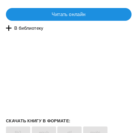
Читать онлайн
В библиотеку
СКАЧАТЬ КНИГУ В ФОРМАТЕ:
fb2
epub
rtf
mobi