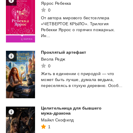
Яррос Ребекка
0
От автора мирового бестселлера
«ЧЕТВЕРТОЕ КРЫЛО». Трилогия
Ребекки Яррос о горячих пожарных.
Ин...
Проклятый
артефакт
Виола Редж
0
Жить
в
единении
с
природой
—
что
может
быть
лучше,
думала
ведьма,
переселяясь
в
глухую
деревню.
Особ...
Целительница для бывшего
мужа-дракона
Майкл Скофилд
1