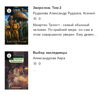
Зверолов.
Том
2
Рудазова Александр Рудазов, Ксения
0
Маартен
Троост
-
самый
обычный
человек.
По
крайней
мере,
он
сам
в
этом
совершенно
уверен.
Ему
девян...
Выбор
наследницы
Александрова Кира
0
...