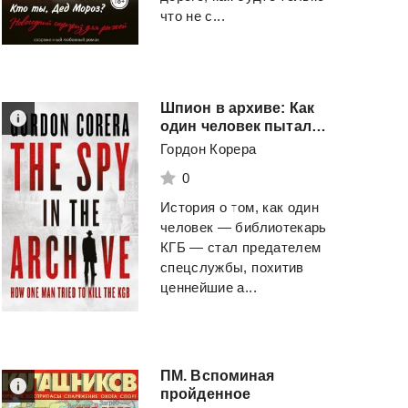
что не с...
Шпион в архиве: Как
один человек пытался убить КГБ
Гордон Корера
0
История о том, как один
человек — библиотекарь
КГБ — стал предателем
спецслужбы, похитив
ценнейшие а...
ПМ. Вспоминая
пройденное