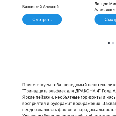
Ланцов Ми
Вязовский Алексей
Алексееви
Смотреть
Смот
Приветствуем тебя, неведомый ценитель литер
"Тринадцать эльфиек для ДРАКОНА 4" Голд А
Яркие пейзажи, необъятные горизонты и насы
восприятия и будоражит воображение. Захва
неоднозначность фактов и парадоксальность
Удачно выбранное время событий помогло авт