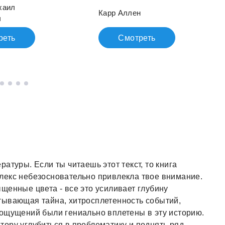
хаил
Карр Аллен
ч
реть
Смотреть
атуры. Если ты читаешь этот текст, то книга
лекс небезосновательно привлекла твое внимание.
щенные цвета - все это усиливает глубину
тывающая тайна, хитросплетенность событий,
 ощущений были гениально вплетены в эту историю.
ору углубиться в проблематику и поднять ряд