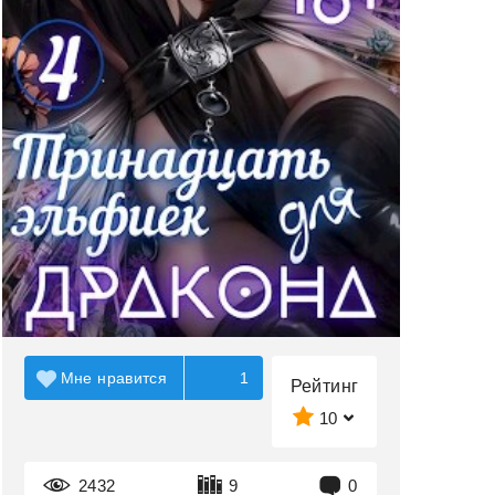
Мне нравится
1
Рейтинг
10
2432
9
0