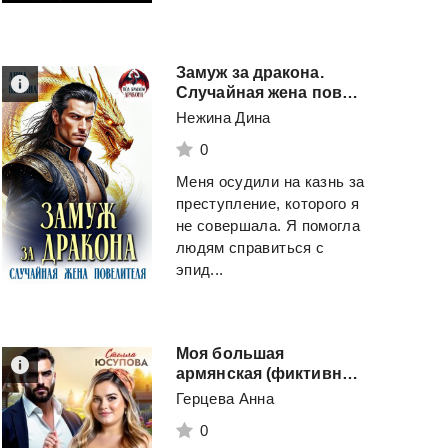
Винокуров Юрий
и
Смотреть
ещё 1 автор(а)
Замуж за дракона.
Смотреть
Случайная жена повелителя
Нежина Дина
0
Меня осудили на казнь за
преступление, которого я
не совершала. Я помогла
людям справиться с
эпид...
Моя большая
армянская (фиктивная) свадьба
Герцева Анна
0