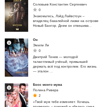
Соловьев Константин Сергеевич
0
Знакомьтесь,
Лэйд
Лайвстоун
–
владелец
бакалейной
лавки
на
острове
Новый
Бангор.
Днем
он
отвешива...
Он
Эмили Ли
0
Дмитрий Тенев — молодой
талантливый учёный, привыкший
держать всё под контролем. Его жизнь
— эталон ...
Босс
моего
мужа
Полина Ривера
2
«Твой
муж
тебе
изменяет.
Хочешь
проверить
–
поезжай
и
убедись
сама.