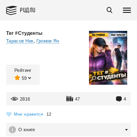
РИДЛИ
Тег #Студенты
Тарасов Ник
,
Громов Ян
Рейтинг
59
2816
47
4
Мне нравится
12
О книге