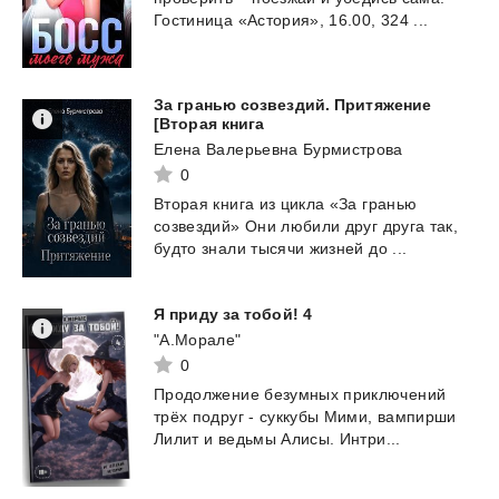
Гостиница
«Астория»,
16.00,
324
...
За гранью созвездий. Притяжение
[Вторая книга
Елена Валерьевна Бурмистрова
0
Вторая
книга
из
цикла
«За
гранью
созвездий»
Они
любили
друг
друга
так,
будто
знали
тысячи
жизней
до
...
Я
приду
за
тобой!
4
"А.Морале"
0
Продолжение
безумных
приключений
трёх
подруг
-
суккубы
Мими,
вампирши
Лилит
и
ведьмы
Алисы.
Интри...