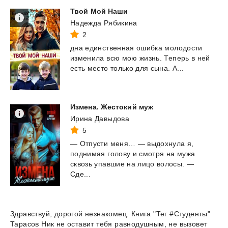
Твой
Мой
Наши
Надежда Рябикина
2
дна
единственная
ошибка
молодости
изменила
всю
мою
жизнь.
Теперь
в
ней
есть
место
только
для
сына.
А...
Измена.
Жестокий
муж
Ирина Давыдова
5
— Отпусти меня… — выдохнула я,
поднимая голову и смотря на мужа
сквозь упавшие на лицо волосы. —
Сде...
Здравствуй, дорогой незнакомец. Книга "Тег #Студенты"
Тарасов Ник не оставит тебя равнодушным, не вызовет