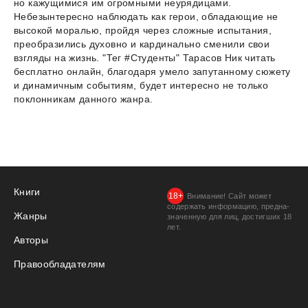
но кажущимися им огромными неурядицами.
Небезынтересно наблюдать как герои, обладающие не
высокой моралью, пройдя через сложные испытания,
преобразились духовно и кардинально сменили свои
взгляды на жизнь. "Тег #Студенты" Тарасов Ник читать
бесплатно онлайн, благодаря умело запутанному сюжету
и динамичным событиям, будет интересно не только
поклонникам данного жанра.
Книги
Внимание! Сайт может
содержать информацию, предна­
Жанры
значенную для лиц, дости­гших 18
лет.
Авторы
Правообладателям