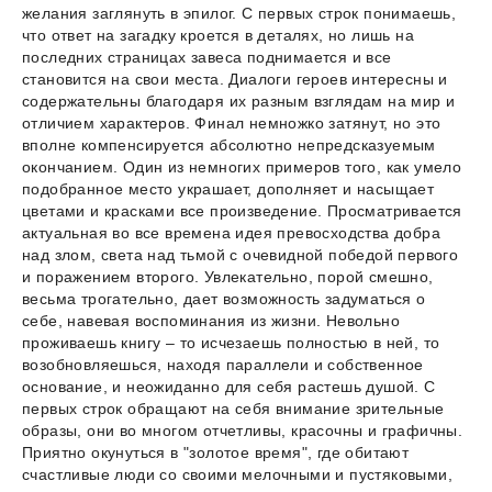
желания заглянуть в эпилог. С первых строк понимаешь,
что ответ на загадку кроется в деталях, но лишь на
последних страницах завеса поднимается и все
становится на свои места. Диалоги героев интересны и
содержательны благодаря их разным взглядам на мир и
отличием характеров. Финал немножко затянут, но это
вполне компенсируется абсолютно непредсказуемым
окончанием. Один из немногих примеров того, как умело
подобранное место украшает, дополняет и насыщает
цветами и красками все произведение. Просматривается
актуальная во все времена идея превосходства добра
над злом, света над тьмой с очевидной победой первого
и поражением второго. Увлекательно, порой смешно,
весьма трогательно, дает возможность задуматься о
себе, навевая воспоминания из жизни. Невольно
проживаешь книгу – то исчезаешь полностью в ней, то
возобновляешься, находя параллели и собственное
основание, и неожиданно для себя растешь душой. С
первых строк обращают на себя внимание зрительные
образы, они во многом отчетливы, красочны и графичны.
Приятно окунуться в "золотое время", где обитают
счастливые люди со своими мелочными и пустяковыми,