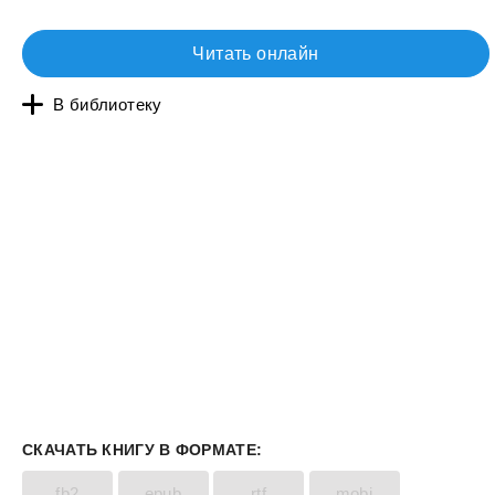
Читать онлайн
В библиотеку
СКАЧАТЬ КНИГУ В ФОРМАТЕ:
fb2
epub
rtf
mobi