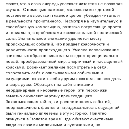
сюжет, что в свою очередь увлекает читателя не позволяя
скучать. С помощью намеков, малозначимых деталей
постепенно вырастает главное целое, убеждая читателя
в реальности прочитанного. Несмотря на изумительную и
своеобразную композицию, развязка потрясающе проста
и гениальна, с проблесками исключительной поэтической
силы. Значительное внимание уделяется месту
происходящих событий, что придает красочности и
реалистичности происходящего. Умелое использование
зрительных образов писателем создает принципиально
новый, преобразованный мир, энергичный и насыщенный
красками. Возникает желание посмотреть на себя,
сопоставить себя с описываемыми событиями и
ситуациями, охватить себя другим охватом - во всю даль
и ширь души. Обращают на себя внимание
неординарные и необычные герои, эти персонажи
заметно оживляют картину происходящего.
Захватывающая тайна, хитросплетенность событий,
неоднозначность фактов и парадоксальность ощущений
были гениально вплетены в эту историю. Приятно
окунуться в "золотое время", где обитают счастливые
люди со своими мелочными и пустяковыми, но