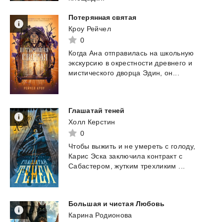
Потерянная
святая
Кроу Рейчел
0
Когда
Ана
отправилась
на
школьную
экскурсию
в
окрестности
древнего
и
мистического
дворца
Эдин,
он...
Глашатай
теней
Холл Керстин
0
Чтобы
выжить
и
не
умереть
с
голоду,
Карис
Эска
заключила
контракт
с
Сабастером,
жутким
трехликим
...
Большая
и
чистая
Любовь
Карина Родионова