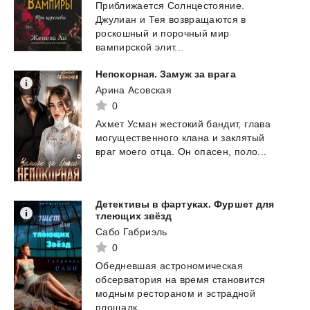
Приближается Солнцестояние.
Джулиан и Тея возвращаются в
роскошный и порочный мир
вампирской элит...
Непокорная.
Замуж
за
врага
Арина Асовская
0
Ахмет
Усман
жестокий
бандит,
глава
могущественного
клана
и
заклятый
враг
моего
отца.
Он
опасен,
поло...
Детективы в фартуках. Фуршет для
тлеющих звёзд
Сабо Габриэль
0
Обедневшая астрономическая
обсерватория на время становится
модным рестораном и эстрадной
площадк...