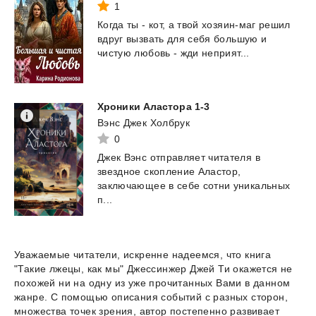
1
Когда
ты
-
кот,
а
твой
хозяин-маг
решил
вдруг
вызвать
для
себя
большую
и
чистую
любовь
-
жди
неприят...
Хроники
Аластора
1-3
Вэнс Джек Холбрук
0
Джек Вэнс отправляет читателя в
звездное скопление Аластор,
заключающее в себе сотни уникальных
п...
Уважаемые читатели, искренне надеемся, что книга
"Такие лжецы, как мы" Джессинжер Джей Ти окажется не
похожей ни на одну из уже прочитанных Вами в данном
жанре. С помощью описания событий с разных сторон,
множества точек зрения, автор постепенно развивает