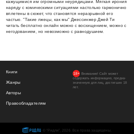
кажущимися им огромными неурядицами. Мягкая ирония
наряду с комическими ситуациями настолько гармонично
вплетены в сюжет, что становятся неразрывной его
частью. "Такие лжецы, как мы" Джессинжер Джей Ти
читать бесплатно онлайн можно с восхищением, можно с
негодованием, но невозможно с равнодушием.
Книги
Внимание! Сайт может
содержать информацию, предна­
Жанры
значенную для лиц, дости­гших 18
лет.
Авторы
Правообладателям
РИДЛИ
© “Ридли”, 2026. Все права защищены.