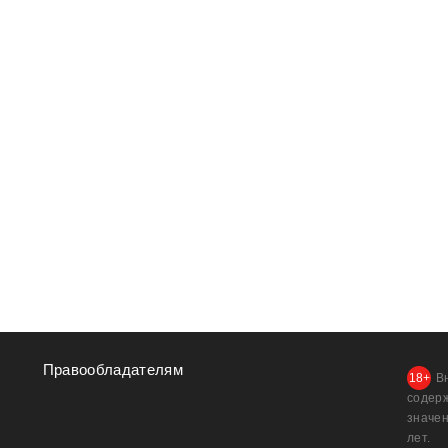
Правообладателям
В
содер
значен
лет.