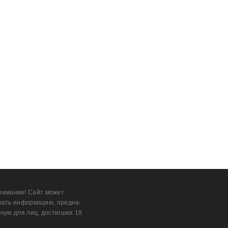
нимание! Сайт может
жать информацию, предна­
ную для лиц, дости­гших 18