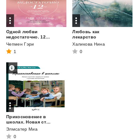
Одной любви
Любовь как
недостаточно. 12 вопросов, на которые нужно ответить, прежде чем решиться на брак
лекарство
Чепмен Гэри
Халикова Нина
1
0
Прикосновение в
школах. Новая стратегия защиты от травли в детских коллективах
Элмсатер Миа
0