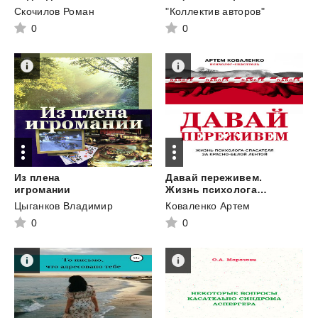
Скочилов Роман
"Коллектив авторов"
0
0
Из плена
Давай переживем.
игромании
Жизнь психолога-спасателя за красно-белой лентой
Цыганков Владимир
Коваленко Артем
0
0