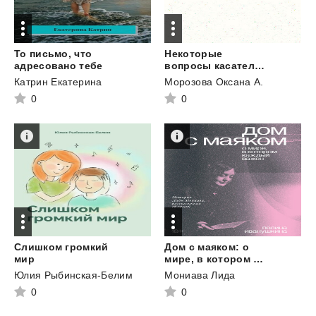
То письмо, что
Некоторые
адресовано тебе
вопросы касательно синдрома Аспергера
Катрин Екатерина
Морозова Оксана А.
0
0
Слишком громкий
Дом с маяком: о
мир
мире, в котором каждый важен. История Лиды Мониава, рассказанная ей самой
Юлия Рыбинская-Белим
Мониава Лида
0
0