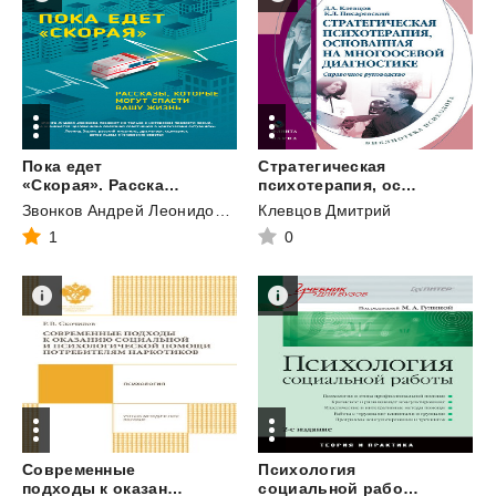
Пока едет
Стратегическая
«Скорая». Рассказы, которые могут спасти вашу жизнь
психотерапия, основанная на многоосевой диагностике
Звонков Андрей Леонидович
Клевцов Дмитрий
1
0
Современные
Психология
подходы к оказанию социальной и психологической помощи потребителям наркотиков
социальной работы. Теория и практика. Учебник для вузов