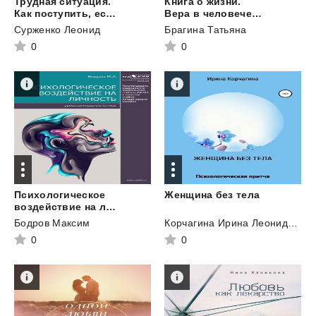
Трудная ситуация.
Книга о жизни.
Как поступить, если… Пособие по выживанию в семье, школе, на улице
Вера в человечество и многоточие
Сурженко Леонид
Брагина Татьяна
0
0
Психологическое
Женщина
без
тела
воздействие на личность
Бодров Максим
Корчагина Ирина Леонидовна
0
0