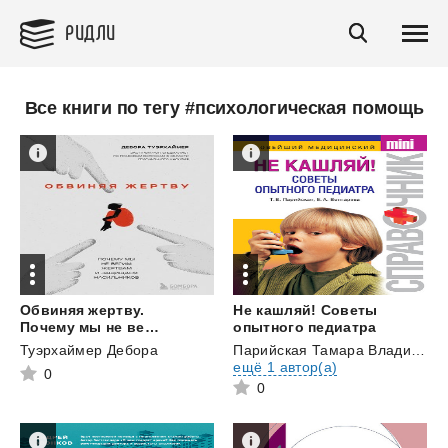
РИДЛИ
Все книги по тегу #психологическая помощь
Обвиняя жертву.
Не кашляй! Советы
Почему мы не верим жертвам и защищаем насильников
опытного педиатра
Туэрхаймер Дебора
Парийская Тамара Владимировна
ещё 1 автор(а)
0
0