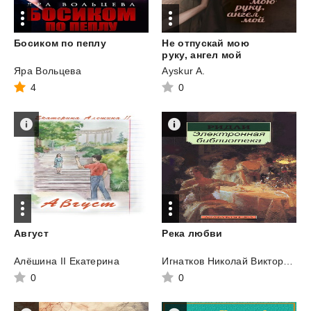
Босиком
по
пеплу
Не отпускай мою
руку, ангел мой
Яра Вольцева
Ayskur A.
4
0
Август
Река
любви
Алёшина II Екатерина
Игнатков Николай Викторович
0
0