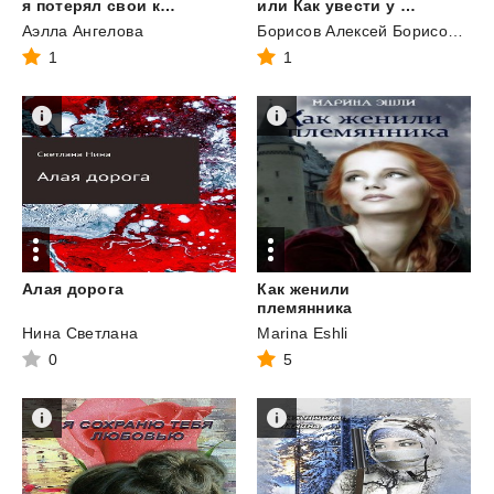
я потерял свои крылья в неравном бою
или Как увести у лучшей подруги мужа-миллионера
Аэлла Ангелова
Борисов Алексей Борисович
1
1
Алая
дорога
Как женили
племянника
Нина Светлана
Marina Eshli
0
5