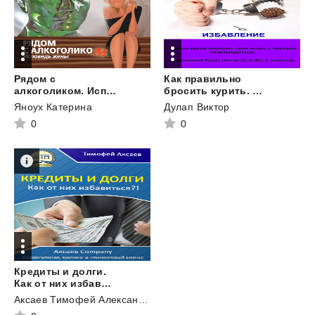
Рядом с
Как правильно
алкоголиком. Исповедь жены
бросить курить. А также что делать, если Аллен Карр не помогает
Яноух Катерина
Дулап Виктор
0
0
Кредиты и долги.
Как от них избавиться
Аксаев Тимофей Александрович