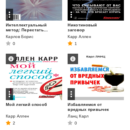
Интеллектуальный
Никотиновый
метод: Перестать курить табак
заговор
Карлов Борис
Карр Аллен
0
1
Мой
легкий
способ
Избавляемся от
вредных привычек
Карр Аллен
Ланц Карл
2
0