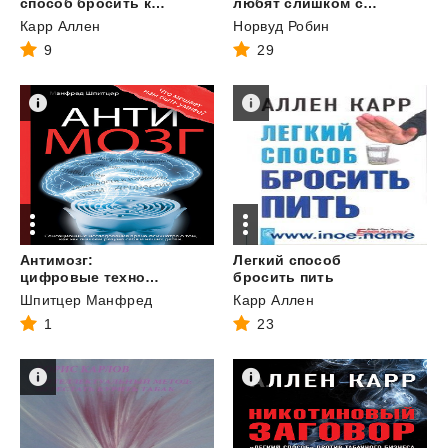
способ бросить курить навсегда
любят слишком сильно
Карр Аллен
Норвуд Робин
9
29
Антимозг:
Легкий способ
цифровые технологии и мозг
бросить пить
Шпитцер Манфред
Карр Аллен
1
23