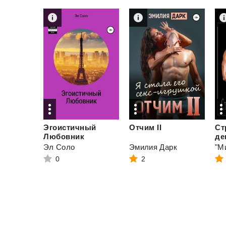
Эгоистичный
Отчим
II
Ст
Любовник
де
Эл Соло
Эмилия Дарк
"М
0
2