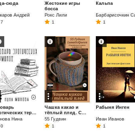
да-сюда
Жестокие игры
Кальпа
босса
каров Андрей
Рокс Лили
7
1
1
оварь
Чашка какао и
Рабыня
Инген
эротических терминов
тёплый плед. Сборник рассказов и повестей
нова Нина
55 Гудвин
Иван Иванов
0
1
1