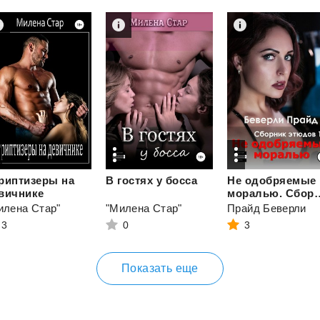
риптизеры на
В
гостях
у
босса
Не одобряемые
вичнике
моралью. Сборни
илена Стар"
"Милена Стар"
Прайд Беверли
3
0
3
Показать еще