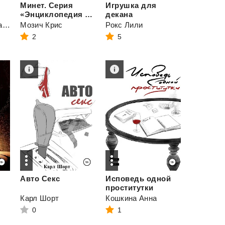
Минет. Серия
Игрушка для
«Энциклопедия секса»
декана
Барбарисочкин Саша
Мозич Крис
Рокс Лили
2
5
Авто
Секс
Исповедь одной
проститутки
Карл Шорт
Кошкина Анна
0
1