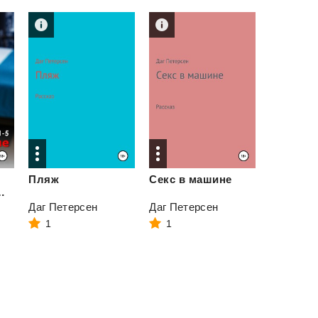
Пляж
Секс
в
машине
к этюдов 1-5
Даг Петерсен
Даг Петерсен
1
1