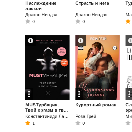
Наслаждение
Страсть
и
нега
Ту
лаской
Дракон Ниндзя
Дракон Ниндзя
Ма
0
0
MUSTурбация.
Курортный
роман
Сл
Твой оргазм в твоих руках
Константиниди Лариса
Роза Грей
Ми
1
0