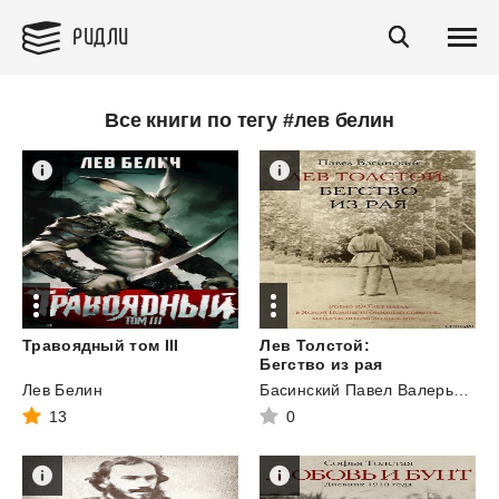
РИДЛИ
Все книги по тегу #лев белин
Травоядный
том
III
Лев Толстой:
Бегство из рая
Лев Белин
Басинский Павел Валерьевич
13
0