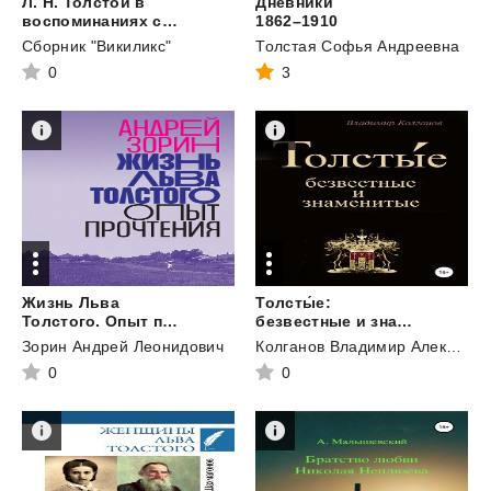
Л. Н. Толстой в
Дневники
воспоминаниях современников. Том 1
1862–1910
Сборник "Викиликс"
Толстая Софья Андреевна
0
3
Жизнь Льва
Толсты́е:
Толстого. Опыт прочтения
безвестные и знаменитые
Зорин Андрей Леонидович
Колганов Владимир Алексеевич
0
0