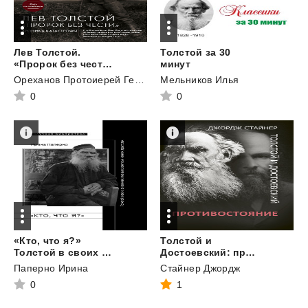
Лев Толстой.
Толстой за 30
«Пророк без чести»: хроника катастрофы
минут
Ореханов Протоиерей Георгий
Мельников Илья
0
0
«Кто, что я?»
Толстой и
Толстой в своих дневниках, письмах, воспоминаниях, трактатах
Достоевский: противостояние
Паперно Ирина
Стайнер Джордж
0
1