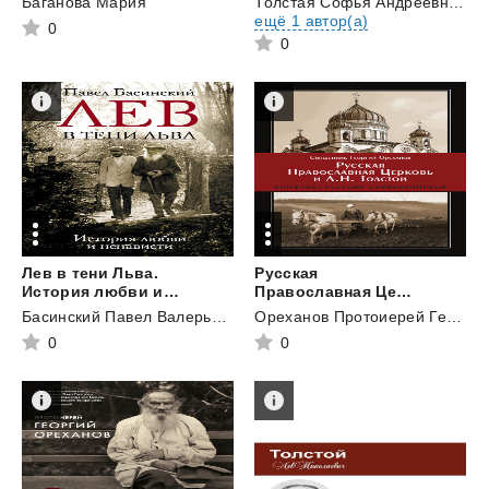
Баганова Мария
Толстая Софья Андреевна
и
ещё 1 автор(а)
0
0
Лев в тени Льва.
Русская
История любви и ненависти
Православная Церковь и Л. Н. Толстой. Конфликт глазами современников
Басинский Павел Валерьевич
Ореханов Протоиерей Георгий
0
0