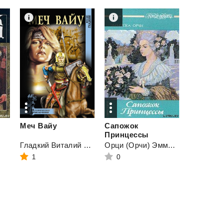
Меч
Вайу
Сапожок
Принцессы
Гладкий Виталий Дмитриевич
Орци (Орчи) Эмма (Эммуска)
1
0