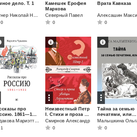
мное
дело.
Т.
1
Камешек Ерофея
Врата
Кавказа
Маркова
Вагнер Николай Николаевич
Северный Павел
Алексашин Макс
0
0
0
ссказы про
Неизвестный Петр
Тайна за семью
Россию. 1861—1922
I. Стихи и проза убийцы Лермонтова (сборник)
печатями, или…
Чудакова Мариэтта Омаровна
Смирнов Александр
Малышкина Ольг
1
0
0