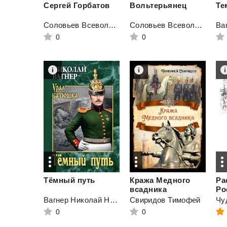
Сергей
Горбатов
Вольтерьянец
Те
Соловьев Всеволод Сергеевич
Соловьев Всеволод Сергеевич
0
0
Тёмный
путь
Кража Медного
Ра
всадника
Вагнер Николай Николаевич
Свиридов Тимофей
0
0