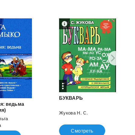
БУКВАРЬ
я: ведьма
ия)
Жукова Н. С.
льга
а
Смотреть