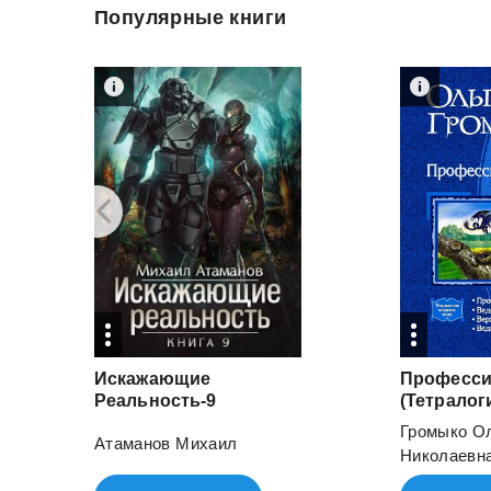
Популярные книги
Искажающие
Професси
Реальность-9
(Тетралог
Громыко О
Атаманов Михаил
Николаевн