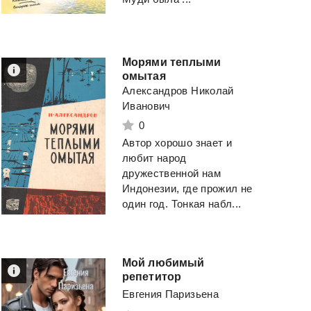
Смотреть
Смотреть
Морями теплыми
омытая
Александров Николай
Иванович
0
Автор хорошо знает и
любит народ
дружественной нам
Индонезии, где прожил не
один год. Тонкая набл...
Мой любимый
репетитор
Евгения Паризьена