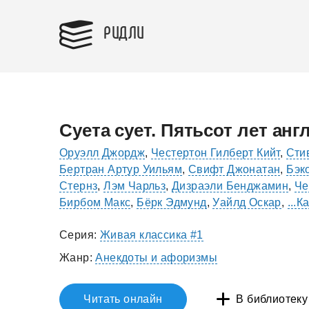
РИДЛИ
Суета сует. Пятьсот лет ан
Оруэлл Джордж
,
Честертон Гилберт Кийт
,
Сти
Бертран Артур Уильям
,
Свифт Джонатан
,
Бэк
Стернз
,
Лэм Чарльз
,
Дизраэли Бенджамин
,
Че
Бирбом Макс
,
Бёрк Эдмунд
,
Уайлд Оскар
,
...
Серия:
Живая классика #1
Жанр:
Анекдоты и афоризмы
Читать онлайн
В библиотеку