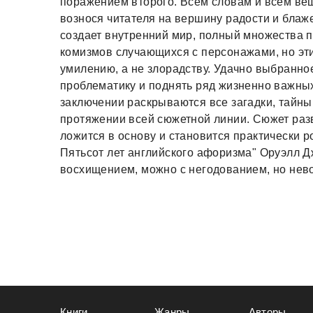
поражением второго. Всем словам и всем ве
вознося читателя на вершину радости и блаже
создает внутренний мир, полный множества п
комизмов случающихся с персонажами, но эти
умилению, а не злорадству. Удачно выбранно
проблематику и поднять ряд жизненно важных
заключении раскрываются все загадки, тайны
протяжении всей сюжетной линии. Сюжет разв
ложится в основу и становится практически ро
Пятьсот лет английского афоризма" Оруэлл Д
восхищением, можно с негодованием, но нев
Книги
Жанры
Авторы