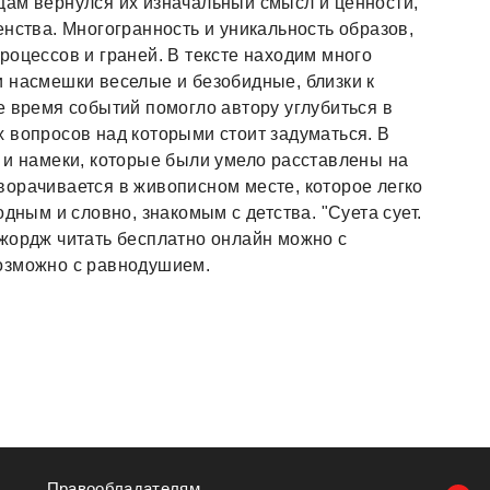
щам вернулся их изначальный смысл и ценности,
нства. Многогранность и уникальность образов,
роцессов и граней. В тексте находим много
 насмешки веселые и безобидные, близки к
е время событий помогло автору углубиться в
 вопросов над которыми стоит задуматься. В
 и намеки, которые были умело расставлены на
орачивается в живописном месте, которое легко
дным и словно, знакомым с детства. "Суета сует.
жордж читать бесплатно онлайн можно с
озможно с равнодушием.
Правообладателям