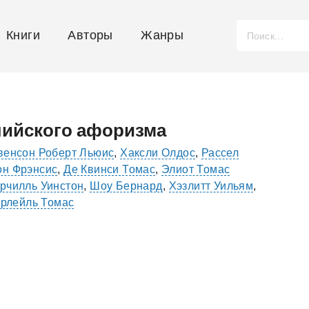
Книги
Авторы
Жанры
глийского афоризма
венсон Роберт Льюис
,
Хаксли Олдос
,
Рассел
он Фрэнсис
,
Де Квинси Томас
,
Элиот Томас
рчилль Уинстон
,
Шоу Бернард
,
Хэзлитт Уильям
,
Карлейль Томас