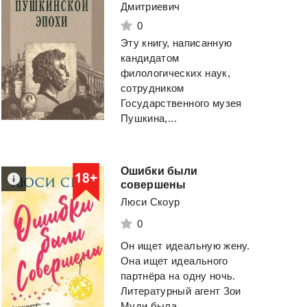
Дмитриевич
0
Эту книгу, написанную
кандидатом
филологических наук,
сотрудником
Государственного музея
Пушкина,...
Ошибки были
совершены
Люси Скоур
0
Хочу и буду: Принять
Прекрасная
Он ищет идеальную жену.
себя, полюбить жизнь и стать счастливым
Она ищет идеального
партнёра на одну ночь.
Лабковский Михаил
Свободина Виктор
Литературный агент Зои
Муди была ...