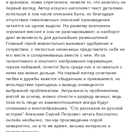
и красивое, ловко спрятанное, нежели то, что казалось на
первый взгляд. Автор искусно наполняет текст деталями,
используя в том числе описание быта, но благодаря
отсутствию тяжеловесных описаний произведение
читается на одном выдохе. На развязку возложена
огромная миссия и она не разочаровывает, а наоборот
дает возможность для дальнейших размышлений.
Главный герой моментально вызывает одобрение и
сочувствие, с легкостью начинаешь представлять себя не
его месте и сопереживаешь вместе с ним. Из-за
талантливого и опытного изображения окружающих
героев пейзажей, хочется быть среди них и оставаться с
ними как можно дольше. На первый взгляд сочетание
любви и дружбы кажется обыденным и приевшимся, но
впоследствии приходишь к выводу очевидности
выбранной проблематики. Актуальность проблематики,
взятой за основу, можно отнести к разряду вечных, ведь
пока есть люди их взаимоотношения всегда будут
сложными и многообразными. "Сто рассказов из русской
истории" Алексеев Сергей Петрович читать бесплатно
онлайн необычно, так как произведение порой
невероятно, но в то же время, весьма интересно и
захватывающее.