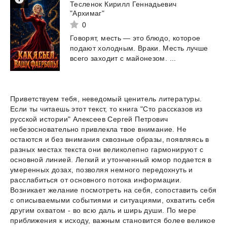
Тесленок Кирилл Геннадьевич
"Архимаг"
0
Говорят,
месть
—
это
блюдо,
которое
подают
холодным.
Враки.
Месть
лучше
всего
заходит
с
майонезом.
...
Приветствуем тебя, неведомый ценитель литературы.
Если ты читаешь этот текст, то книга "Сто рассказов из
русской истории" Алексеев Сергей Петрович
небезосновательно привлекла твое внимание. Не
остаются и без внимания сквозные образы, появляясь в
разных местах текста они великолепно гармонируют с
основной линией. Легкий и утонченный юмор подается в
умеренных дозах, позволяя немного передохнуть и
расслабиться от основного потока информации.
Возникает желание посмотреть на себя, сопоставить себя
с описываемыми событиями и ситуациями, охватить себя
другим охватом - во всю даль и ширь души. По мере
приближения к исходу, важным становится более великое