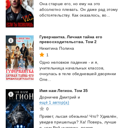
Она
старше
его,
но
ему
на
это
абсолютно
плевать.
Он
даже
рад
этому
обстоятельству.
Как
оказалось,
во...
Гувернантка. Личная тайна его
превосходительства. Том 2
Никитина Полина
1
Одно неловкое падение - и я,
учительница начальных классов,
очнулась в теле обедневшей дворянки
Оле...
Имя
нам
Легион.
Том
35
Дорничев Дмитрий
и
ещё 1 автор(а)
0
Привет,
лысая
обезьяна!
Что?
Удивлён,
увидев
пришельца?
Ха!
Поверь,
лучше
я,
чем
Рой
чудовищ,
пожир...