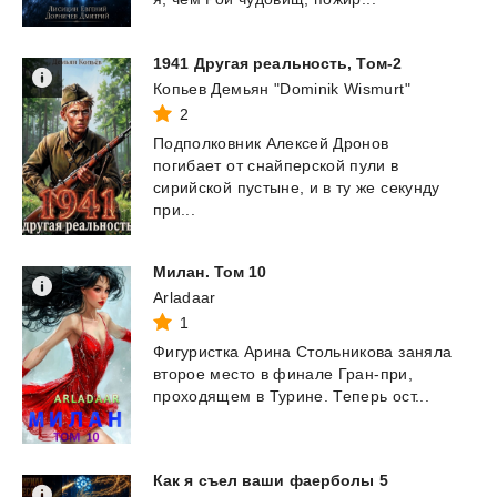
1941
Другая
реальность,
Том-2
Копьев Демьян "Dominik Wismurt"
2
Подполковник Алексей Дронов
погибает от снайперской пули в
сирийской пустыне, и в ту же секунду
при...
Милан.
Том
10
Arladaar
1
Фигуристка
Арина
Стольникова
заняла
второе
место
в
финале
Гран-при,
проходящем
в
Турине.
Теперь
ост...
Как
я
съел
ваши
фаерболы
5