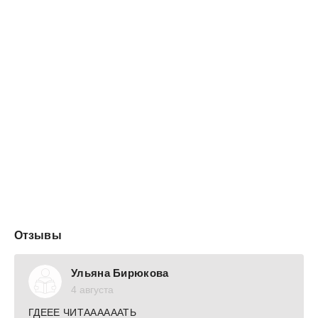
У нас есть что вспоминать и чем гордиться.
Перед вами рассказы о том, что было.
О нашем Отечестве и народе.
РАССКАЗЫ О СТЕПАНЕ РАЗИНЕ, КАЗАКАХ И
ВОССТАВШЕМ НАРОДЕ
ВСАДНИК
Отряд верховых ехал крестьянским полем. Поднялись
всадники на пригорок. Смотрят‑что за диво? Мужик
пашет землю. Только не конь у него в сохе. Впряглись
вместо лошади трое: крестьянская жена, мать —
старуха да сын — малолеток.
Потянут люди...
Отзывы
Ульяна Бирюкова
4 августа
ГДЕЕЕ ЧИТААААААТЬ