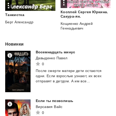
Косплей Сергея Юркина.
Танкистка
Сакура-ян.
Берг Александр
Кощиенко Андрей
Геннадьевич
Новинки
Восемнадцать
минус
Давыденко Павел
0
После
смерти
матери
дети
остаются
одни.
Если
взрослые
узнают,
их
всех
отправят
в
детдом.
А
им
все...
Если
ты
позволишь
Вирсавия Вайс
0