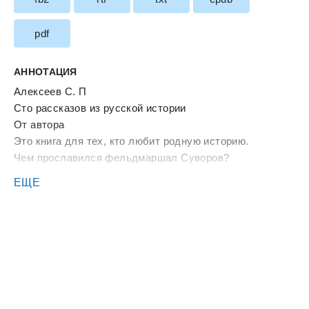
pdf
АННОТАЦИЯ
Алексеев С. П
Сто рассказов из русской истории
От автора
Это книга для тех, кто любит родную историю.
Чем прославился фельдмаршал Суворов?
Чем знаменит Кутузов?
ЕЩЕ
Почему и в рассказах своих, и в легендах, и в песнях
народ бережно хранит имя Степана Разина?
Почему и сейчас, много поколений спустя, мы
вспоминаем Петра Первого?
Кто такие декабристы, за что они боролись?
Велика наша Родина.
Много сложного и нелегкого было в ее истории.
Много прекрасного и великого.