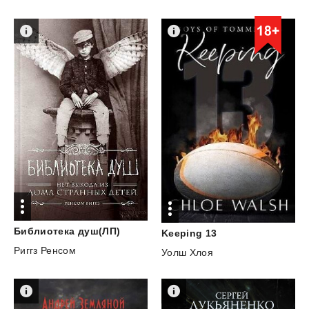
Библиотека
душ(ЛП)
Keeping
13
Риггз Ренсом
Уолш Хлоя