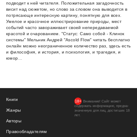
подводит к ней читателя. Положительная загадочность
висит над сюжетом, но слово за словом она выводится в
потрясающе интересную картину, понятную для всех.
Умелое и красочное иллюстрирование природы, мест
событий часто завораживает своей непередаваемой
красотой и очарованием. "Статус: Само собой - Клинок
системы" Мельник Андрей "Ascold Flow" читать бесплатно
онлайн можно неограниченное количество раз, здесь есть
и философия, и история, и психология, и трагедия, и
юмор…
Книги
Внимание! Сайт может
содержать информацию, предна­
Жанры
значенную для лиц, дости­гших 18
лет.
Авторы
Правообладателям