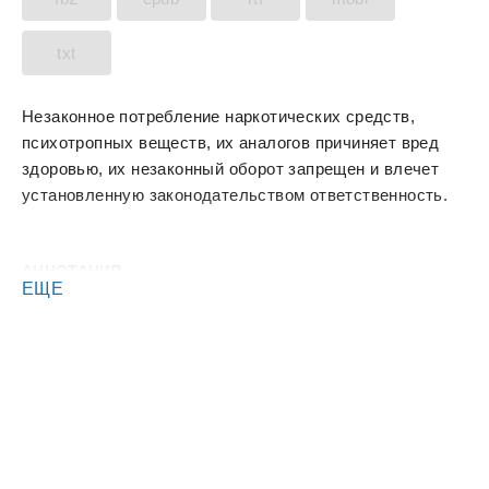
txt
Незаконное потребление наркотических средств,
психотропных веществ, их аналогов причиняет вред
здоровью, их незаконный оборот запрещен и влечет
установленную законодательством ответственность.
АННОТАЦИЯ
ЕЩЕ
Гэндзи Танака хотел стать лидером Старшей школы
Гакко, но неправильно рассчитал свои силы. После
драки в умирающее тело подростка переносится душа
пси-мастера с планеты Скайд. Стоит ли господство
над школой тотальной войны всех против всех?
Особенно учитывая, что это учебное заведение для
магов, а Гэндзи так и не смог унаследовать силу
своего клана.