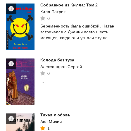
Собранное
из
Килла:
Том
2
Килл Патрик
0
Беременность
была
ошибкой.
Натан
встречался
с
Дженни
всего
шесть
месяцев,
когда
они
узнали
эту
но...
Колода
без
туза
Александров Сергей
0
...
Тихая
любовь
Ава Мичич
1