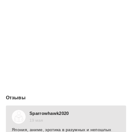
Продолжение тут: Старшая школа Гакко. Книга шестая
Отзывы
Sparrowhawk2020
19 мая
Япония, аниме, эротика в разумных и непошлых