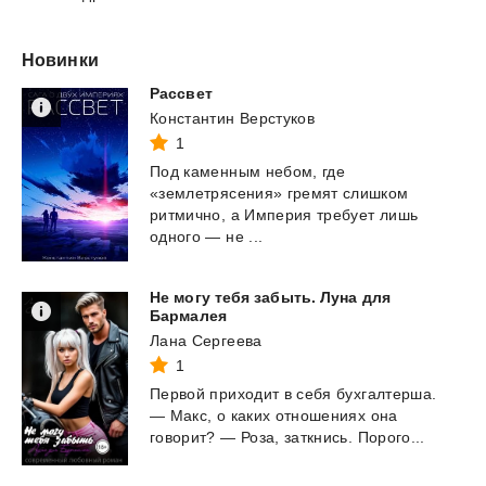
Новинки
Рассвет
Константин Верстуков
1
Под каменным небом, где
«землетрясения» гремят слишком
ритмично, а Империя требует лишь
одного — не ...
Не могу тебя забыть. Луна для
Бармалея
Лана Сергеева
1
Первой
приходит
в
себя
бухгалтерша.
—
Макс,
о
каких
отношениях
она
говорит?
—
Роза,
заткнись.
Порого...