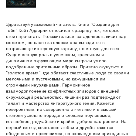
Здравствуй уважаемый читатель. Книга "Создана для
тебя" Кейт Аддерли относится к разряду тех, которые
стоит прочитать. Положительная загадочность висит над
сюжетом, но слово за словом она выводится в
потрясающе интересную картину, понятную для всех.
Существенную роль в успешном, красочном и
динамичном окружающем мире сыграли умело
подобранные зрительные образы. Приятно окунуться в
"золотое время", где обитают счастливые люди со своими
мелочными и пустяковыми, но кажущимися им
огромными неурядицами. Гармоничное
взаимодоплонение конфликтных эпизодов с внешней
окружающей реальностью, лишний раз подтверждают
талант и мастерство литературного гения. Кажется
невероятным, но совершенно отчетливо и в высшей
степени успешно передано словами неуловимое,
волшебное, редчайшее и крайне доброе настроение. На
первый взгляд сочетание любви и дружбы кажется
обыденным и приевшимся, но впоследствии приходишь к