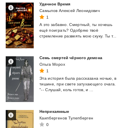
Удачное
Время
Самылов Алексей Леонидович
1
А
это
забавно.
Смертный,
ты
хочешь
ещё
поиграть?
Одобряю
твоё
стремление
развеять
мою
скуку.
Ты
т...
Семь
смертей
чёрного
демона
Ольга Морох
1
Эта
история
была
рассказана
ночью,
в
тишине,
при
свете
затухающего
очага.
"--
Слушай,
коль
готов,
и
...
Неприкаянные
Каипбергенов Тулепберген
0