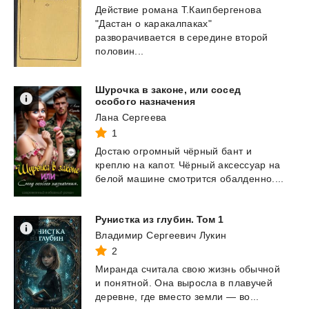
Действие романа Т.Каипбергенова
"Дастан о каракалпаках"
разворачивается в середине второй
половин...
Шурочка в законе, или сосед
особого назначения
Лана Сергеева
1
Достаю
огромный
чёрный
бант
и
креплю
на
капот.
Чёрный
аксессуар
на
белой
машине
смотрится
обалденно....
Рунистка
из
глубин.
Том
1
Владимир Сергеевич Лукин
2
Миранда
считала
свою
жизнь
обычной
и
понятной.
Она
выросла
в
плавучей
деревне,
где
вместо
земли
—
во...