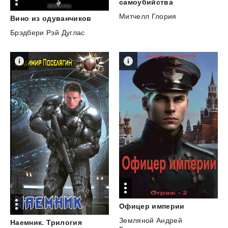
самоубийства
Митчелл Глория
Вино
из
одуванчиков
Брэдбери Рэй Дуглас
Офицер
империи
Земляной Андрей
Наемник.
Трилогия