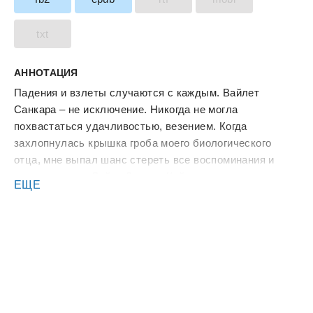
txt
АННОТАЦИЯ
Падения и взлеты случаются с каждым. Вайлет
Санкара – не исключение. Никогда не могла
похвастаться удачливостью, везением. Когда
захлопнулась крышка гроба моего биологического
отца, мне выпал шанс стереть все воспоминания и
начать заново. Рейс «Лондон-Кейптаун» перевернул
ЕЩЕ
мою жизнь. Я обрела все, о чем когда-то мечтала, за
исключением одного. Любовь. С ней возникли
сложности. В мире, где я могу купить все, не могу найти
мужчину, который будет искренен со мной. У всего
есть цена – базовый закон существования. Какую
стоимость мне придется заплатить за желаемое
счастье? И с тем ли человеком я борюсь за любовь?
Может, я создана совсем для другого?