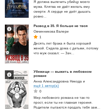
Я должна вылечить убийцу моего
мужа. Клятва не даёт желать ему
смерти. А сердце не даёт дышать
ровно...
Развод
в
35.
Я
больше
не
твоя
Овчинникова Валери
1
Десять
лет
брака
я
была
хорошей
женой.
Сидела
дома
с
детьми,
потому
что
муж
сказал:
—
Зач...
Убежище — выжить в любовном
романе
Анна Александровна Никода
и
ещё 1 автор(а)
0
Мир
любовного
романа
не
так-то
прост,
если
ты
не
главная
героиня.
Родители
пытаются
продать
тебя
зам...