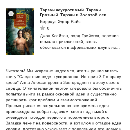
Тарзан неукротимый. Тарзан
Грозный. Тарзан и Золотой лев
Берроуз Эдгар Райс
0
Джон
Клейтон,
лорд
Грейсток,
пережив
немало
приключений,
вновь
обосновался
в
африканских
джунглях...
Читатель! Мы искренне надеемся, что ты решил читать
книгу "Следствие ведет гувернантка. История 3 По праву
крови" Анна Александровна Завгородняя по зову своего
сердца. Отличительной чертой следовало бы обозначить
попытку выйти за рамки основной идеи и существенно
расширить круг проблем и взаимоотношений.
Просматривается актуальная во все времена идея
превосходства добра над злом, света над тьмой с
очевидной победой первого и поражением второго.
Загадка лежит на поверхности, а вот ключ к отгадке едва
уловим, постоянно ускользает с появлением все новых и