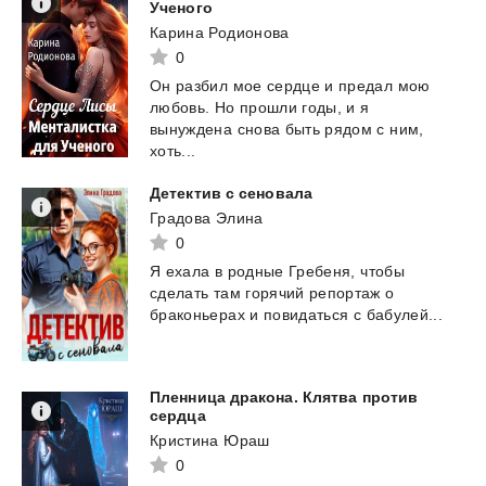
Ученого
Карина Родионова
0
Он разбил мое сердце и предал мою
любовь. Но прошли годы, и я
вынуждена снова быть рядом с ним,
хоть...
Детектив
с
сеновала
Градова Элина
0
Я
ехала
в
родные
Гребеня,
чтобы
сделать
там
горячий
репортаж
о
браконьерах
и
повидаться
с
бабулей...
Пленница дракона. Клятва против
сердца
Кристина Юраш
0