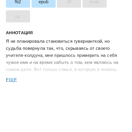
fb2
epub
rtf
mobi
txt
АННОТАЦИЯ
Я не планировала становиться гувернанткой, но
судьба повернула так, что, скрываясь от своего
учителя-колдуна, мне пришлось примерить на себя
чужое имя и на время забыть о том, кем являюсь на
самом деле. Вот только семья, в которую я попала,
хранит в себе много тайн, которые непременно хочется
ЕЩЕ
разгадать. Особенно тайну одного мужчины - дяди
моего подопечного, загадочного и харизматичного. Ну
что же, приступим. Разгадывать загадки моя страсть,
не так ли? Третья серия Литсериала!