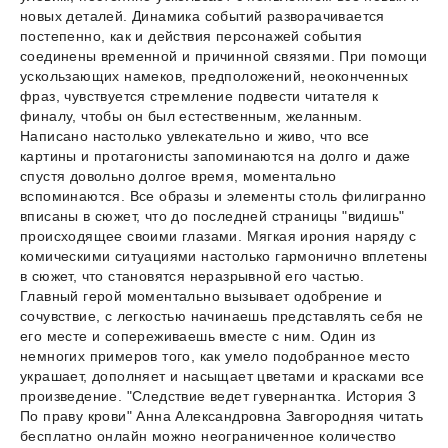
новых деталей. Динамика событий разворачивается
постепенно, как и действия персонажей события
соединены временной и причинной связями. При помощи
ускользающих намеков, предположений, неоконченных
фраз, чувствуется стремление подвести читателя к
финалу, чтобы он был естественным, желанным.
Написано настолько увлекательно и живо, что все
картины и протагонисты запоминаются на долго и даже
спустя довольно долгое время, моментально
вспоминаются. Все образы и элементы столь филигранно
вписаны в сюжет, что до последней страницы "видишь"
происходящее своими глазами. Мягкая ирония наряду с
комическими ситуациями настолько гармонично вплетены
в сюжет, что становятся неразрывной его частью.
Главный герой моментально вызывает одобрение и
сочувствие, с легкостью начинаешь представлять себя не
его месте и сопереживаешь вместе с ним. Один из
немногих примеров того, как умело подобранное место
украшает, дополняет и насыщает цветами и красками все
произведение. "Следствие ведет гувернантка. История 3
По праву крови" Анна Александровна Завгородняя читать
бесплатно онлайн можно неограниченное количество