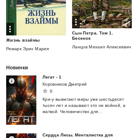
Сын Петра. Том 1.
Бесенок
Жизнь
взаймы
Ланцов Михаил Алексеевич
Ремарк Эрих Мария
Новинки
Легат
-
1
Коровников Дмитрий
0
Кри-у
выжигают
миры
уже
шестьдесят
тысяч
лет
и
называют
это
не
войной,
а
жатвой.
Человечество
для...
Сердце Лисы. Менталистка для