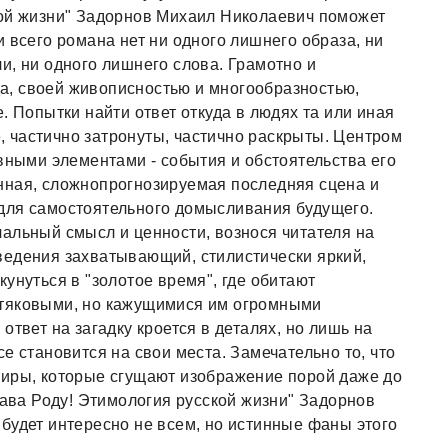
кой жизни" Задорнов Михаил Николаевич поможет
 всего романа нет ни одного лишнего образа, ни
и, ни одного лишнего слова. Грамотно и
, своей живописностью и многообразностью,
. Попытки найти ответ откуда в людях та или иная
е, частично затронуты, частично раскрыты. Центром
авными элементами - события и обстоятельства его
нная, сложнопрогнозируемая последняя сцена и
для самостоятельного домысливания будущего.
альный смысл и ценности, вознося читателя на
ведения захватывающий, стилистически яркий,
унуться в "золотое время", где обитают
стяковыми, но кажущимися им огромными
ответ на загадку кроется в деталях, но лишь на
е становится на свои места. Замечательно то, что
тиры, которые сгущают изображение порой даже до
лава Роду! Этимология русской жизни" Задорнов
будет интересно не всем, но истинные фаны этого