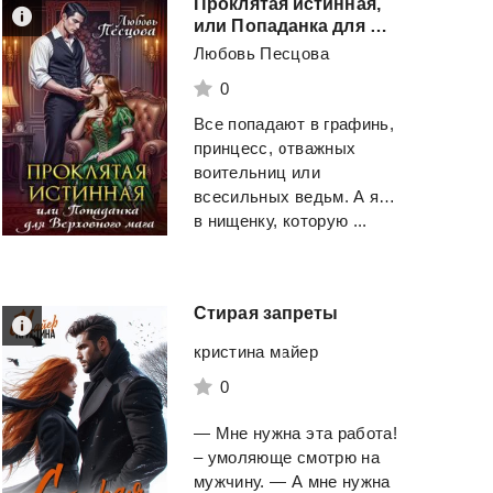
Проклятая истинная,
или Попаданка для Верховного мага
Любовь Песцова
0
Все попадают в графинь,
принцесс, отважных
воительниц или
всесильных ведьм. А я…
в нищенку, которую ...
Стирая
запреты
кристина майер
0
— Мне нужна эта работа!
– умоляюще смотрю на
мужчину. — А мне нужна