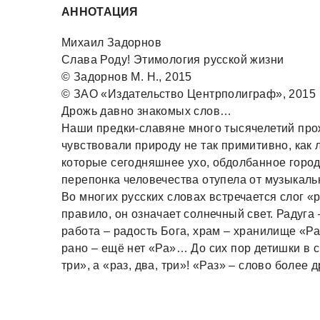
АННОТАЦИЯ
Михаил Задорнов
Слава Роду! Этимология русской жизни
© Задорнов М. Н., 2015
© ЗАО «Издательство Центрполиграф», 2015
Дрожь давно знакомых слов…
Наши предки-славяне много тысячелетий прож
чувствовали природу не так примитивно, как 
которые сегодняшнее ухо, обдолбанное горо
перепонка человечества отупела от музыкал
Во многих русских словах встречается слог «р
правило, он означает солнечный свет. Радуга 
работа – радость Бога, храм – хранилище «Ра»
рано – ещё нет «Ра»… До сих пор детишки в с
три», а «раз, два, три»! «Раз» – слово более д