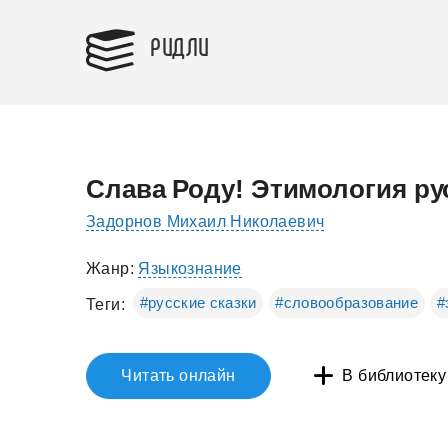
РИДЛИ
Слава Роду! Этимология ру
Задорнов Михаил Николаевич
Жанр:
Языкознание
#русские сказки
#словообразование
#
Теги:
Читать онлайн
В библиотеку