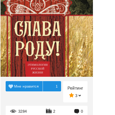
Мне нравится
1
Рейтинг
3
3284
2
0