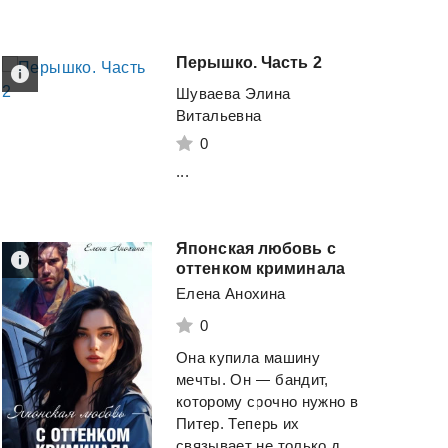
Перышко.
Часть
2
Женщины, которые
Страж
огня
Шуваева Элина
любят слишком сильно
Витальевна
Любимка Настя
Норвуд Робин
0
...
Смотреть
Смотреть
Японская любовь с
оттенком криминала
Елена Анохина
0
Она купила машину
мечты. Он — бандит,
которому срочно нужно в
Питер. Теперь их
связывает не только д...