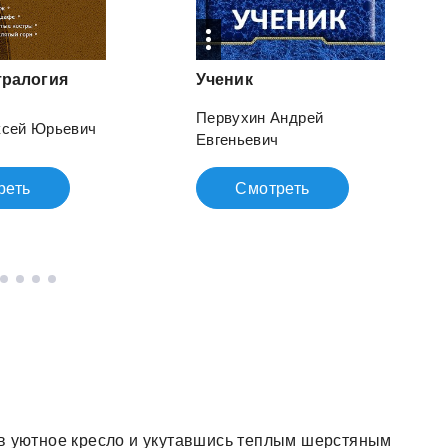
тралогия
Ученик
Первухин Андрей
ксей Юрьевич
Евгеньевич
реть
Смотреть
 в уютное кресло и укутавшись теплым шерстяным