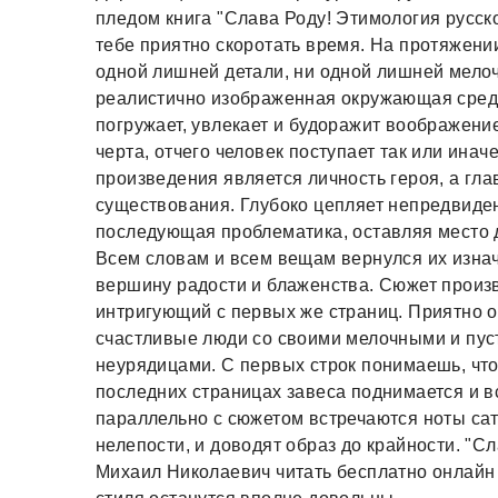
пледом книга "Слава Роду! Этимология русс
тебе приятно скоротать время. На протяжении
одной лишней детали, ни одной лишней мелоч
реалистично изображенная окружающая среда
погружает, увлекает и будоражит воображение
черта, отчего человек поступает так или инач
произведения является личность героя, а гл
существования. Глубоко цепляет непредвиде
последующая проблематика, оставляя место 
Всем словам и всем вещам вернулся их изнач
вершину радости и блаженства. Сюжет произ
интригующий с первых же страниц. Приятно ок
счастливые люди со своими мелочными и пу
неурядицами. С первых строк понимаешь, что 
последних страницах завеса поднимается и вс
параллельно с сюжетом встречаются ноты са
нелепости, и доводят образ до крайности. "С
Михаил Николаевич читать бесплатно онлайн 