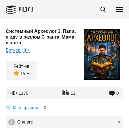
РИДЛИ
Системный Археолог 3. Папа,
я иду в разлом C ранга. Мама,
я поел.
Вотчер Ник
Рейтинг
15
1170
13
0
Мне нравится
2
О книге