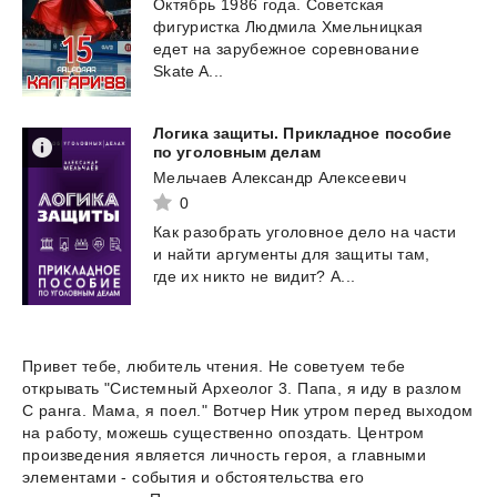
Октябрь 1986 года. Советская
фигуристка Людмила Хмельницкая
едет на зарубежное соревнование
Skate A...
Логика защиты. Прикладное пособие
по уголовным делам
Мельчаев Александр Алексеевич
0
Как
разобрать
уголовное
дело
на
части
и
найти
аргументы
для
защиты
там,
где
их
никто
не
видит?
А...
Привет тебе, любитель чтения. Не советуем тебе
открывать "Системный Археолог 3. Папа, я иду в разлом
C ранга. Мама, я поел." Вотчер Ник утром перед выходом
на работу, можешь существенно опоздать. Центром
произведения является личность героя, а главными
элементами - события и обстоятельства его