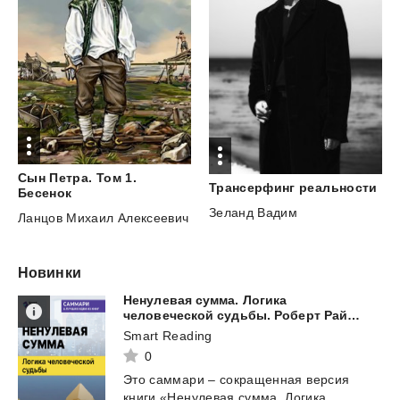
Сын Петра. Том 1.
Трансерфинг
реальности
Бесенок
Зеланд Вадим
Ланцов Михаил Алексеевич
Новинки
Ненулевая сумма. Логика
человеческой судьбы. Роберт Райт. Саммари
Smart Reading
0
Это
саммари
–
сокращенная
версия
книги
«Ненулевая
сумма.
Логика