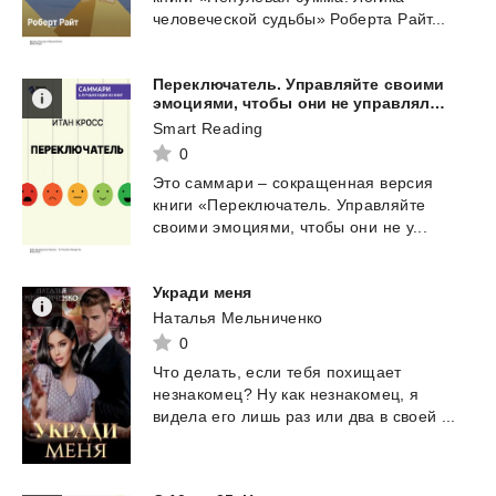
человеческой
судьбы»
Роберта
Райт...
Переключатель. Управляйте своими
эмоциями, чтобы они не управляли вами. Итан Кросс. Саммари
Smart Reading
0
Это
саммари
–
сокращенная
версия
книги
«Переключатель.
Управляйте
своими
эмоциями,
чтобы
они
не
у...
Укради
меня
Наталья Мельниченко
0
Что
делать,
если
тебя
похищает
незнакомец?
Ну
как
незнакомец,
я
видела
его
лишь
раз
или
два
в
своей
...