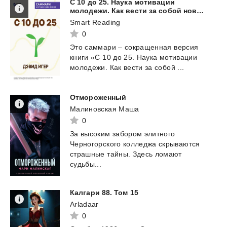
С 10 до 25. Наука мотивации
молодежи. Как вести за собой новое поколение и облегчить себе жизнь. Дэвид Игер. Саммари
Smart Reading
0
Это
саммари
–
сокращенная
версия
книги
«С
10
до
25.
Наука
мотивации
молодежи.
Как
вести
за
собой
...
Отмороженный
Малиновская Маша
0
За высоким забором элитного
Черногорского колледжа скрываются
страшные тайны. Здесь ломают
судьбы...
Калгари
88.
Том
15
Arladaar
0