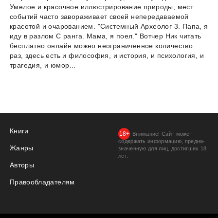
Умелое и красочное иллюстрирование природы, мест
событий часто завораживает своей непередаваемой
красотой и очарованием. "Системный Археолог 3. Папа, я
иду в разлом C ранга. Мама, я поел." Вотчер Ник читать
бесплатно онлайн можно неограниченное количество
раз, здесь есть и философия, и история, и психология, и
трагедия, и юмор…
Книги
Внимание! Сайт может
содержать информацию, предна­
Жанры
значенную для лиц, дости­гших 18
лет.
Авторы
Правообладателям