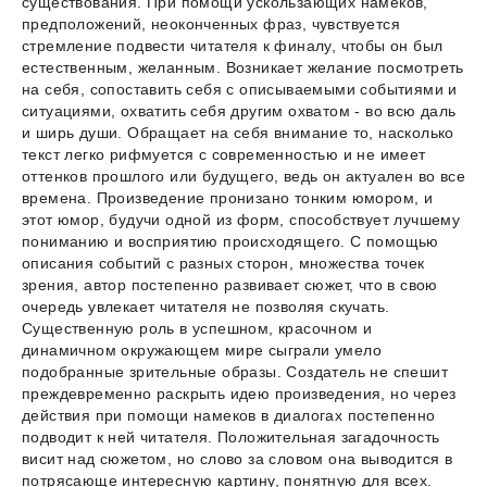
существования. При помощи ускользающих намеков,
предположений, неоконченных фраз, чувствуется
стремление подвести читателя к финалу, чтобы он был
естественным, желанным. Возникает желание посмотреть
на себя, сопоставить себя с описываемыми событиями и
ситуациями, охватить себя другим охватом - во всю даль
и ширь души. Обращает на себя внимание то, насколько
текст легко рифмуется с современностью и не имеет
оттенков прошлого или будущего, ведь он актуален во все
времена. Произведение пронизано тонким юмором, и
этот юмор, будучи одной из форм, способствует лучшему
пониманию и восприятию происходящего. С помощью
описания событий с разных сторон, множества точек
зрения, автор постепенно развивает сюжет, что в свою
очередь увлекает читателя не позволяя скучать.
Существенную роль в успешном, красочном и
динамичном окружающем мире сыграли умело
подобранные зрительные образы. Создатель не спешит
преждевременно раскрыть идею произведения, но через
действия при помощи намеков в диалогах постепенно
подводит к ней читателя. Положительная загадочность
висит над сюжетом, но слово за словом она выводится в
потрясающе интересную картину, понятную для всех.