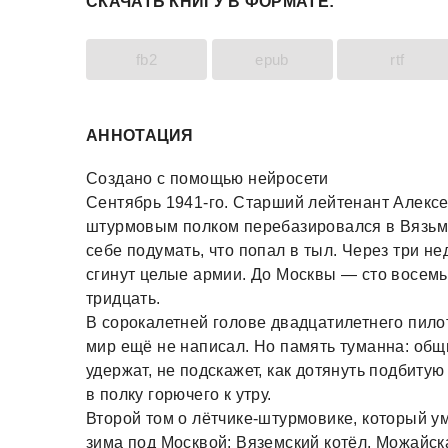
СКАЧАТЬ КНИГУ В ФОРМАТЕ:
fb2
epub
rtf
АННОТАЦИЯ
Создано с помощью нейросети
Сентябрь 1941-го. Старший лейтенант Алекс
штурмовым полком перебазировался в Вязьм
себе подумать, что попал в тыл. Через три н
сгинут целые армии. До Москвы — сто восемь
тридцать.
В сорокалетней голове двадцатилетнего пилот
мир ещё не написал. Но память туманна: общи
удержат, не подскажет, как дотянуть подбиту
в полку горючего к утру.
Второй том о лётчике-штурмовике, который ум
зима под Москвой: Вяземский котёл, Можайск