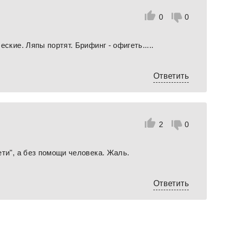
0
0
ские. Ляпы портят. Брифинг - офигеть.....
Ответить
2
0
ети", а без помощи человека. Жаль.
Ответить