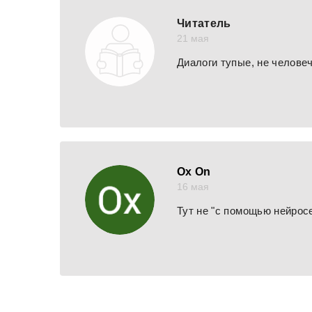
Читатель
21 мая
Диалоги тупые, не человече
Ox On
16 мая
Тут не "с помощью нейрос