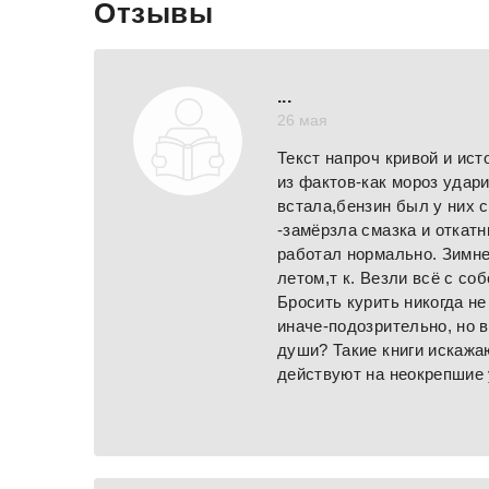
Отзывы
...
26 мая
Текст напроч кривой и ис
из фактов-как мороз удари
встала,бензин был у них с
-замёрзла смазка и откатн
работал нормально. Зимн
летом,т к. Везли всё с соб
Бросить курить никогда не
иначе-подозрительно, но в
души? Такие книги искаж
действуют на неокрепшие