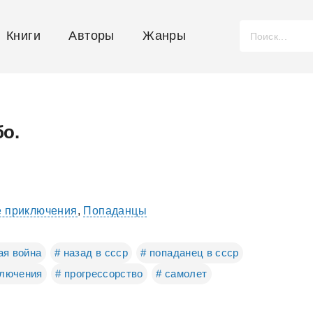
Книги
Авторы
Жанры
о.
е приключения
,
Попаданцы
ая война
# назад в ссср
# попаданец в ссср
ключения
# прогрессорство
# самолет