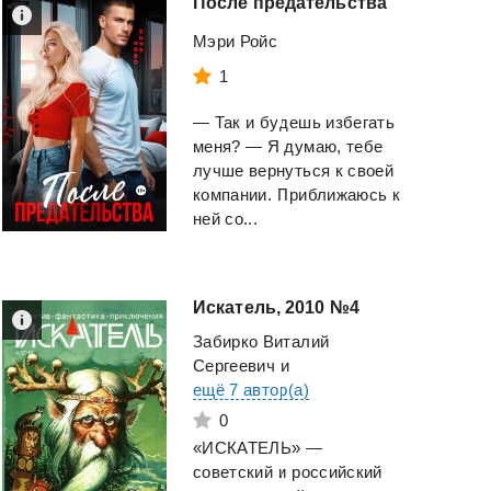
После
предательства
Мэри Ройс
1
— Так и будешь избегать
меня? — Я думаю, тебе
лучше вернуться к своей
компании. Приближаюсь к
ней со...
Искатель,
2010
№4
Забирко Виталий
Сергеевич
и
ещё 7 автор(а)
0
«ИСКАТЕЛЬ» —
советский и российский