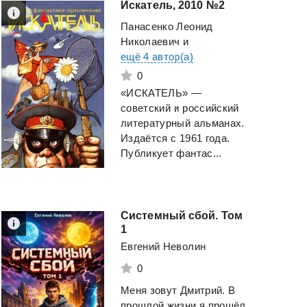
Искатель,
2010
№2
Панасенко Леонид
Николаевич
и
ещё 4 автор(а)
0
«ИСКАТЕЛЬ» —
советский и российский
литературный альманах.
Издаётся с 1961 года.
Публикует фантас...
Системный сбой. Том
1
Евгений Неволин
0
Меня зовут Дмитрий. В
прошлой жизни я прошёл