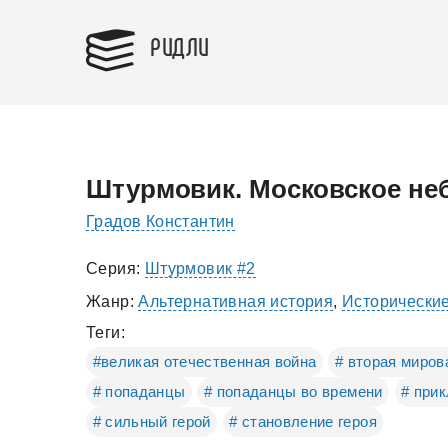
РИДЛИ
Штурмовик. Московское неб
Градов Константин
Серия:
Штурмовик #2
Жанр:
Альтернативная история
,
Исторически
Теги:
#великая отечественная война
# вторая миров
# попаданцы
# попаданцы во времени
# при
# сильный герой
# становление героя