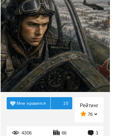
Мне нравится
10
Рейтинг
76
4306
66
3