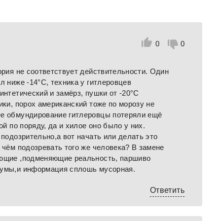
0
0
тория не соответствует действительности. Один
л ниже -14°С, техника у гитлеровцев
интетический и замёрз, пушки от -20°С
ики, порох американский тоже по морозу не
ее обмундирование гитлеровцы потеряли ещё
ой по поряду, да и хилое оно было у них.
 подозрительно,а вот начать или делать это
 чём подозревать того же человека? В замене
ающие ,подменяющие реальность, паршиво
 умы,и информация сплошь мусорная.
Ответить