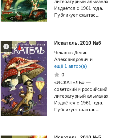
литературный альманах.
Издаётся с 1961 года.
Публикует фантас...
Искатель,
2010
№6
Чекалов Денис
Александрович
и
ещё 1 автор(а)
0
«ИСКАТЕЛЬ» —
советский и российский
литературный альманах.
Издаётся с 1961 года.
Публикует фантас...
Искатель,
2010
№5