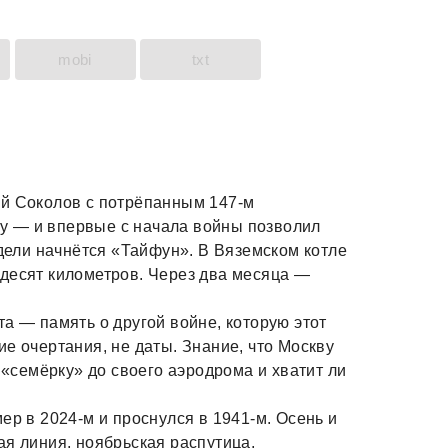
mobi
txt
ей Соколов с потрёпанным 147-м
у — и впервые с начала войны позволил
едели начнётся «Тайфун». В Вяземском котле
десят километров. Через два месяца —
а — память о другой войне, которую этот
е очертания, не даты. Знание, что Москву
ю «семёрку» до своего аэродрома и хватит ли
ер в 2024-м и проснулся в 1941-м. Осень и
ая линия, ноябрьская распутица,