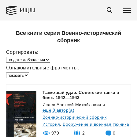
РИДЛИ
Все книги серии Военно-исторический
сборник
Сортировать:
Ознакомительные фрагменты:
Танковый удар. Советские танки в
боях. 1942—1943
Исаев Алексей Михайлович
и
ещё 8 автор(а)
Военно-исторический сборник
История
,
Вооружение и военная техника
979
2
0