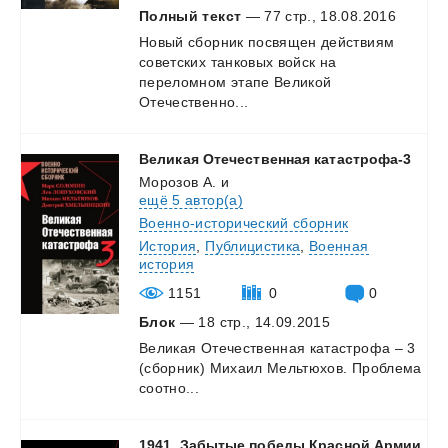
Полный текст
— 77 стр., 18.08.2016
Новый сборник посвящен действиям
советских танковых войск на
переломном этапе Великой
Отечественно...
Великая
Отечественная
катастрофа-3
Морозов А.
и
ещё 5 автор(а)
Военно-исторический сборник
История
,
Публицистика
,
Военная
история
1151
0
0
Блок
— 18 стр., 14.09.2015
Великая
Отечественная
катастрофа
–
3
(сборник)
Михаил
Мельтюхов.
Проблема
соотно...
1941. Забытые победы Красной Армии