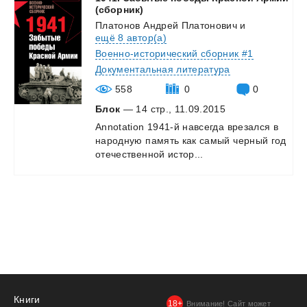
(сборник)
Платонов Андрей Платонович
и
ещё 8 автор(а)
Военно-исторический сборник #1
Документальная литература
558
0
0
Блок
— 14 стр., 11.09.2015
Annotation
1941-й
навсегда
врезался
в
народную
память
как
самый
черный
год
отечественной
истор...
Книги
Внимание! Сайт может