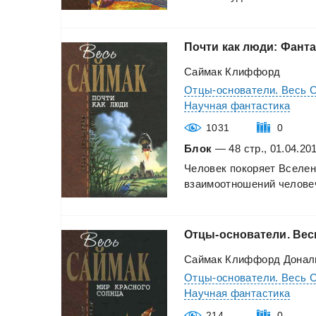
Почти
как
люди:
Фанта
Саймак Клиффорд
Отцы-основатели. Весь 
Научная фантастика
1031
0
Блок
— 48 стр., 01.04.20
Человек
покоряет
Вселен
взаимоотношений
человеч
Отцы-основатели.
Вес
Саймак Клиффорд Донал
Отцы-основатели. Весь 
Научная фантастика
214
0