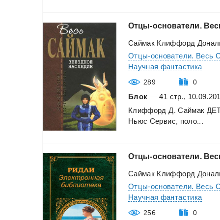
Отцы-основатели.
Вес
Саймак Клиффорд Донал
Отцы-основатели. Весь 
Научная фантастика
289
0
Блок
— 41 стр., 10.09.20
Клиффорд
Д.
Саймак
ДЕ
Ньюс
Сервис,
поло...
Отцы-основатели.
Вес
Саймак Клиффорд Донал
Отцы-основатели. Весь 
Научная фантастика
256
0