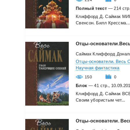
Полный текст
— 214 стр.
Клиффорд
Д.
Саймак
МИ
Свенсон.
Билл
Крессма...
Отцы-основатели.Вес
Саймак Клиффорд Донал
Отцы-основатели. Весь 
Научная фантастика
150
0
Блок
— 41 стр., 10.09.20
Клиффорд
Д.
Саймак
ВС
Своим
убористым
чет...
Отцы-основатели.
Вес