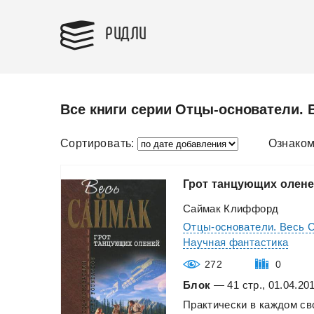
РИДЛИ
Все книги серии Отцы-основатели. 
Сортировать:
Ознаком
Грот
танцующих
олене
Саймак Клиффорд
Отцы-основатели. Весь 
Научная фантастика
272
0
Блок
— 41 стр., 01.04.20
Практически
в
каждом
св