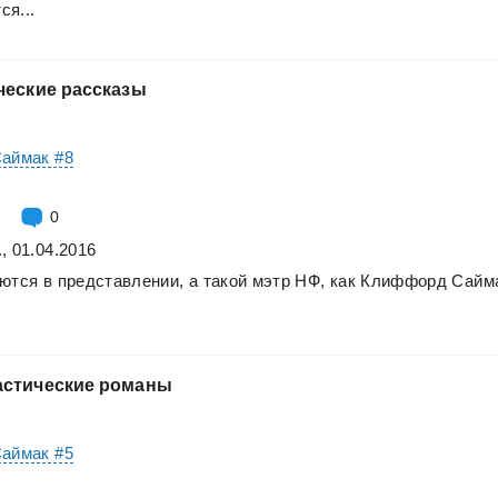
ся...
ческие
рассказы
Саймак #8
0
, 01.04.2016
ются
в
представлении,
а
такой
мэтр
НФ,
как
Клиффорд
Сайм
стические
романы
Саймак #5