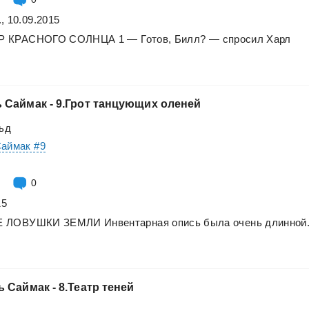
, 10.09.2015
Р
КРАСНОГО
СОЛНЦА
1
—
Готов,
Билл?
—
спросил
Харл
ь
Саймак
-
9.Грот
танцующих
оленей
ьд
Саймак #9
0
15
Е
ЛОВУШКИ
ЗЕМЛИ
Инвентарная
опись
была
очень
длинной
ь
Саймак
-
8.Театр
теней