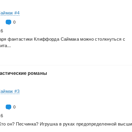
Саймак #4
0
16
аря
фантастики
Клиффорда
Саймака
можно
столкнуться
с
ита...
астические
романы
Саймак #3
0
16
Кто
он?
Песчинка?
Игрушка
в
руках
предопределенной
высши