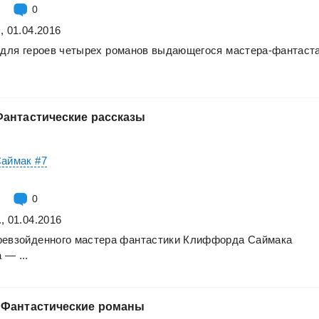
0
, 01.04.2016
для
героев
четырех
романов
выдающегося
мастера-фантаст
Фантастические
рассказы
Саймак #7
0
, 01.04.2016
ревзойденного
мастера
фантастики
Клиффорда
Саймака
а
—
...
Фантастические
романы