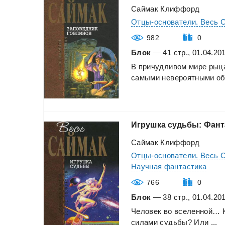
Саймак Клиффорд
Отцы-основатели. Весь 
982
0
Блок
— 41 стр., 01.04.20
В
причудливом
мире
рыц
самыми
невероятными
об
Игрушка
судьбы:
Фант
Саймак Клиффорд
Отцы-основатели. Весь 
Научная фантастика
766
0
Блок
— 38 стр., 01.04.20
Человек
во
вселенной…
силами
судьбы?
Или
...