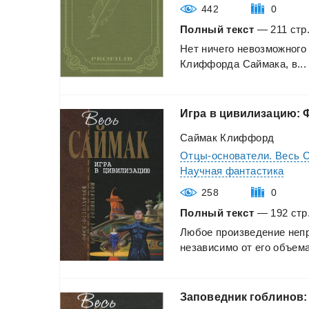
442
0
Полный текст
— 211 стр.
Нет
ничего
невозможного
Клиффорда
Саймака,
в...
Игра
в
цивилизацию:
Саймак Клиффорд
Отцы-основатели. Весь 
Научная фантастика
258
0
Полный текст
— 192 стр.
Любое
произведение
неп
независимо
от
его
объем
Заповедник
гоблинов: