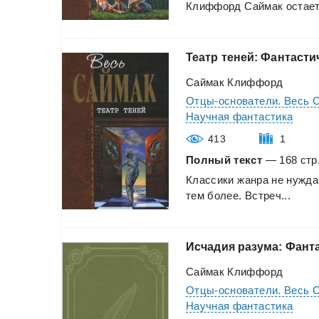
Клиффорд
Саймак
остает
Театр
теней:
Фантасти
Саймак Клиффорд
Отцы-основатели. Весь 
Научная фантастика
413
1
Полный текст
— 168 стр.
Классики
жанра
не
нужда
тем
более.
Встреч...
Исчадия
разума:
Фанта
Саймак Клиффорд
Отцы-основатели. Весь 
Научная фантастика