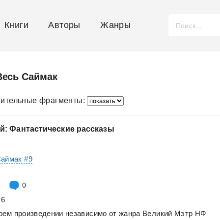
Книги
Авторы
Жанры
Весь Саймак
ительные фрагменты:
й:
Фантастические
рассказы
Саймак #9
0
16
оем
произведении
независимо
от
жанра
Великий
Мэтр
НФ