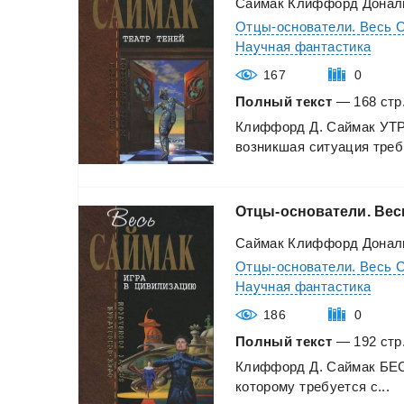
Саймак Клиффорд Донал
Отцы-основатели. Весь 
Научная фантастика
167
0
Полный текст
— 168 стр.
Клиффорд
Д.
Саймак
УТ
возникшая
ситуация
треб.
Отцы-основатели.
Вес
Саймак Клиффорд Донал
Отцы-основатели. Весь 
Научная фантастика
186
0
Полный текст
— 192 стр.
Клиффорд
Д.
Саймак
БЕ
которому
требуется
с...