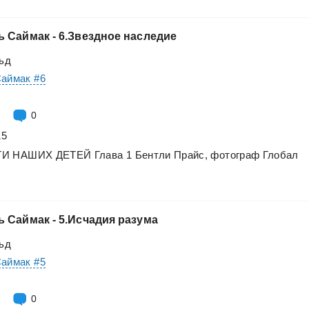
ь
Саймак
-
6.Звездное
наследие
ьд
Саймак #6
0
15
ТИ
НАШИХ
ДЕТЕЙ
Глава
1
Бентли
Прайс,
фотограф
Глобал
ь
Саймак
-
5.Исчадия
разума
ьд
Саймак #5
0