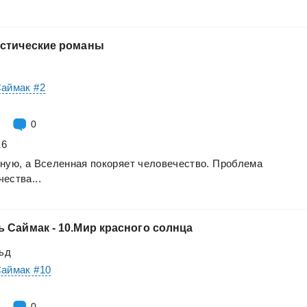
стические
романы
Саймак #2
0
16
ную,
а
Вселенная
покоряет
человечество.
Проблема
ества...
ь
Саймак
-
10.Мир
красного
солнца
ьд
Саймак #10
0