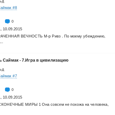
ьд
Саймак #8
0
, 10.09.2015
РАЧЕННАЯ
ВЕЧНОСТЬ
М-р
Ривз
.
По
моему
убеждению,
..
ь
Саймак
-
7.Игра
в
цивилизацию
ьд
Саймак #7
0
, 10.09.2015
СКОНЕЧНЫЕ
МИРЫ
1
Она
совсем
не
похожа
на
человека,