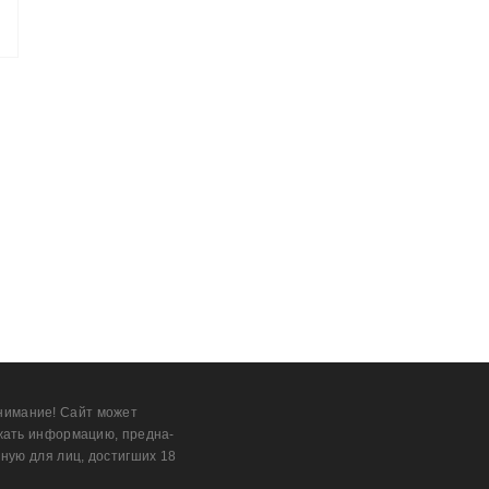
нимание! Сайт может
жать информацию, предна­
ную для лиц, дости­гших 18