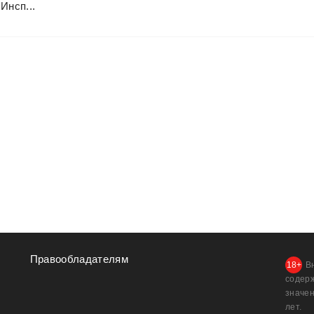
Инсп...
Правообладателям
В
содер
значен
лет.