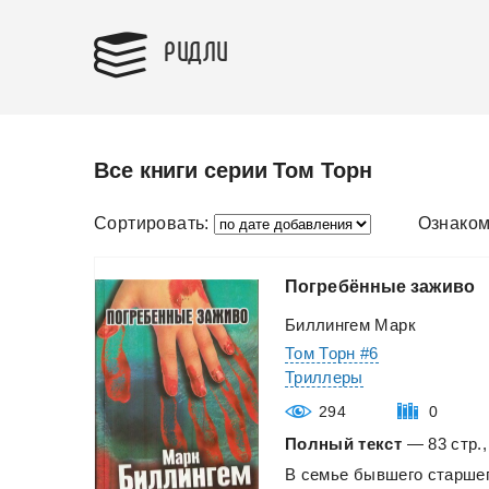
РИДЛИ
Все книги серии Том Торн
Сортировать:
Ознаком
Погребённые
заживо
Биллингем Марк
Том Торн #6
Триллеры
294
0
Полный текст
— 83 стр.,
В
семье
бывшего
старше