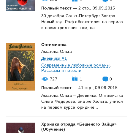
Полный текст
— 2 стр., 09.09.2015
30
декабря
Санкт-Петербург
Завтра
Новый
год.
Раф
облокотился
на
перила
и
посмотрел
вниз:
там,
на...
Оптимистка
Аматова Ольга
Дневники #1
Современные любовные романы
,
Рассказы и повести
727
1
0
Полный текст
— 41 стр., 09.09.2015
Аматова
Ольга
–
Дневники.
Оптимистка
Ольга
Федорова,
она
же
Хельга,
учится
на
первом
курсе
юридиче...
Хроники отряда «Бешеного Зайца»
(Обучение)