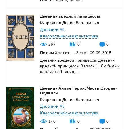
Дневник
вредной
принцессы
Куприянов Денис Валерьевич
Дневники #6
Юмористическая фантастика
267
0
0
Полный текст
— 2 стр., 09.09.2015
Дневник
вредной
принцессы
Дневник
вредной
принцессы
Запись
1.
Любимый
папочка
объявил,
...
Дневник Аниме Героя, Часть Вторая -
Подвиги
Куприянов Денис Валерьевич
Дневники #5
Юмористическая фантастика
140
0
0