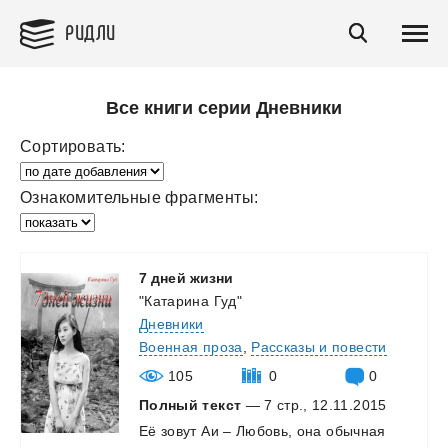
РИДЛИ
Все книги серии Дневники
Сортировать:
Ознакомительные фрагменты:
7
дней
жизни
"Катарина Гуд"
Дневники
Военная проза
,
Рассказы и повести
105
0
0
Полный текст
— 7 стр., 12.11.2015
Её
зовут
Аи
–
Любовь,
она
обычная