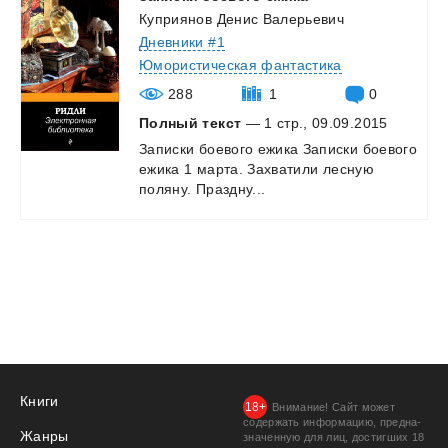
Куприянов Денис Валерьевич
Дневники #1
Юмористическая фантастика
288
1
0
Полный текст
— 1 стр., 09.09.2015
Записки
боевого
ежика
Записки
боевого
ежика
1
марта.
Захватили
лесную
поляну.
Праздну...
Книги
Внимание! Сайт может
содержать информацию, предна­
Жанры
значенную для лиц, дости­гших 18