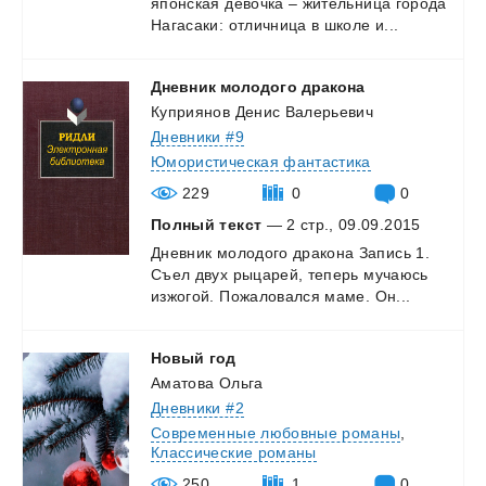
японская
девочка
–
жительница
города
Нагасаки:
отличница
в
школе
и...
Дневник
молодого
дракона
Куприянов Денис Валерьевич
Дневники #9
Юмористическая фантастика
229
0
0
Полный текст
— 2 стр., 09.09.2015
Дневник
молодого
дракона
Запись
1.
Съел
двух
рыцарей,
теперь
мучаюсь
изжогой.
Пожаловался
маме.
Он...
Новый
год
Аматова Ольга
Дневники #2
Современные любовные романы
,
Классические романы
250
1
0