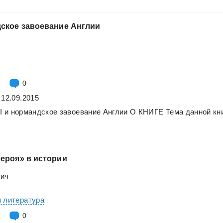
ское
завоевание
Англии
0
 12.09.2015
I
и
нормандское
завоевание
Англии
О
КНИГЕ
Тема
данной
кн
героя»
в
истории
вич
 литература
0