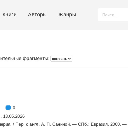
Книги
Авторы
Жанры
ительные фрагменты:
0
, 13.05.2026
перия.
/
Пер.
с
англ.
А.
П.
Саниной.
—
СПб.:
Евразия,
2009.
—