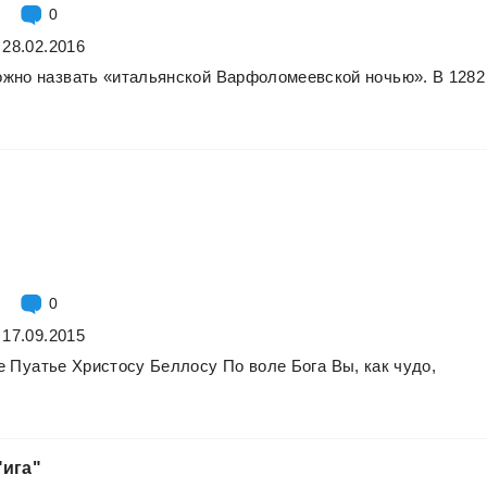
0
 28.02.2016
ожно
назвать
«итальянской
Варфоломеевской
ночью».
В
1282
0
 17.09.2015
е
Пуатье
Христосу
Беллосу
По
воле
Бога
Вы,
как
чудо,
"ига"