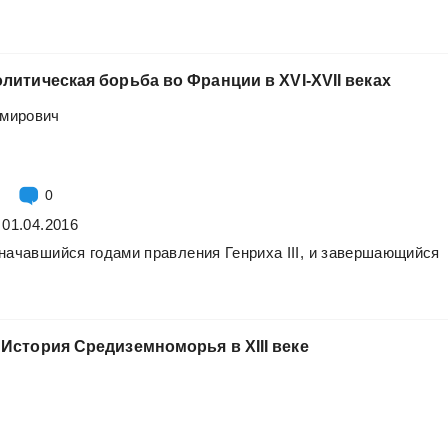
олитическая
борьба
во
Франции
в
XVI-XVII
веках
мирович
0
 01.04.2016
начавшийся
годами
правления
Генриха
III,
и
завершающийся
История
Средиземноморья
в
XIII
веке