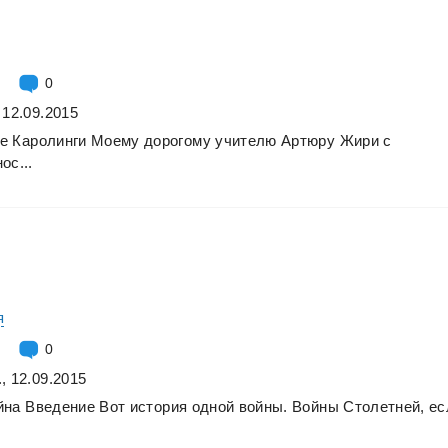
0
 12.09.2015
е
Каролинги
Моему
дорогому
учителю
Артюру
Жири
с
ос...
я
0
, 12.09.2015
йна
Введение
Вот
история
одной
войны.
Войны
Столетней,
ес