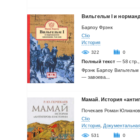
Вильгельм
I
и
норманд
Барлоу Фрэнк
Clio
История
322
0
Полный текст
— 58 стр.,
Фрэнк
Барлоу
Вильгельм
—
завоева...
Мамай.
История
«анти
Почекаев Роман Юлиано
Clio
История
,
Документальная
531
0