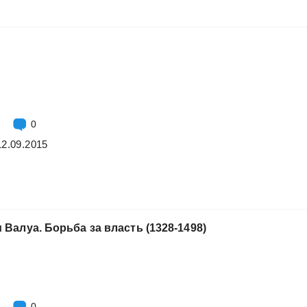
0
12.09.2015
и
Валуа.
Борьба
за
власть
(1328-1498)
0