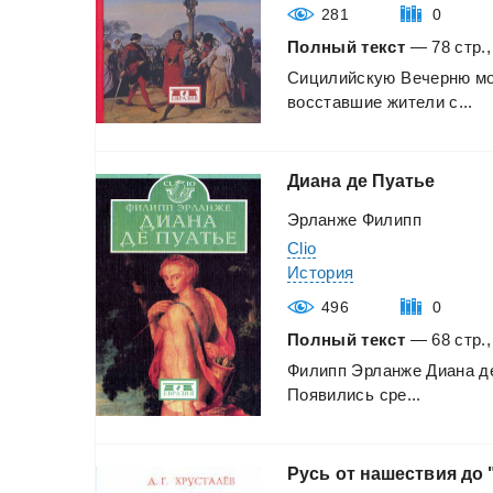
281
0
Полный текст
— 78 стр.,
Сицилийскую
Вечерню
м
восставшие
жители
с...
Диана
де
Пуатье
Эрланже Филипп
Clio
История
496
0
Полный текст
— 68 стр.,
Филипп
Эрланже
Диана
д
Появились
сре...
Русь
от
нашествия
до