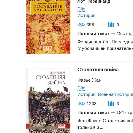
Лот Фердинанд
Clio
История
398
0
Полный текст
— 49 стр.,
Фердинанд
Лот
Последни
глубочайшей
признательн
Столетняя
война
Фавье Жан
Clio
История
,
Военная истори
1203
3
Полный текст
— 184 стр.
Жан
Фавье
Столетняя
во
только
в
э...