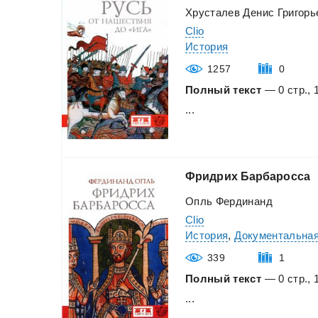
Хрусталев Денис Григорь
Clio
История
1257
0
Полный текст
— 0 стр., 
...
Фридрих
Барбаросса
Опль Фердинанд
Clio
История
,
Документальная
339
1
Полный текст
— 0 стр., 
...