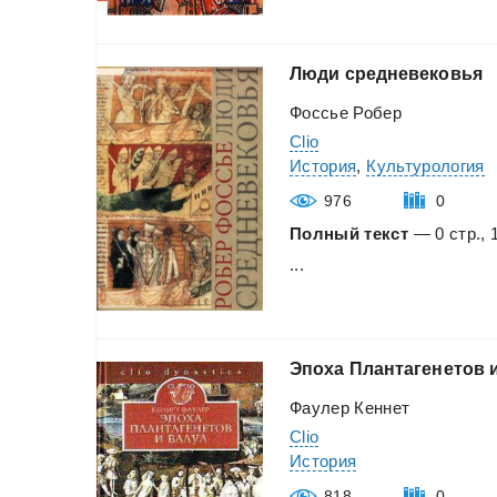
Люди
средневековья
Фоссье Робер
Clio
История
,
Культурология
976
0
Полный текст
— 0 стр., 
...
Эпоха
Плантагенетов
Фаулер Кеннет
Clio
История
818
0