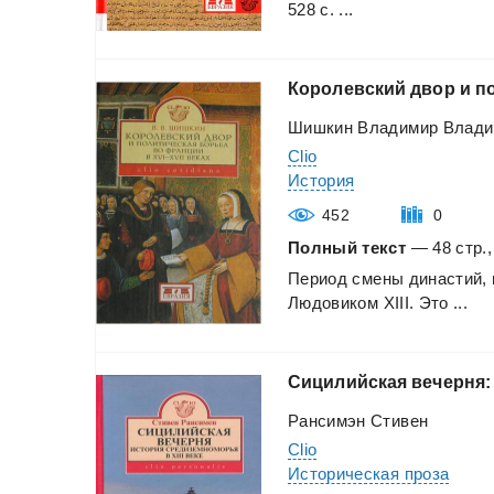
528
с.
...
Королевский
двор
и
п
Шишкин Владимир Влади
Clio
История
452
0
Полный текст
— 48 стр.,
Период
смены
династий,
Людовиком
XIII.
Это
...
Сицилийская
вечерня:
Рансимэн Стивен
Clio
Историческая проза