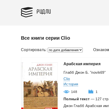
РИДЛИ
Все книги серии Clio
Сортировать:
Ознаком
Арабская
империя
Глабб Джон Б. "novik69"
Clio
История
148
1
Полный текст
— 127 стр.
Джон
Глабб
Арабская
им