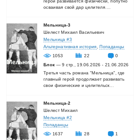
герой
развивается
физически,
попутно
осваивая
свой
дар
целителя....
Мельница-3
Шелест Михаил Васильевич
Мельница #3
Альтернативная история
,
Попаданцы
1053
22
0
Блок
— 9 стр., 19.06.2026 - 21.06.2026
Третья
часть
романа
"Мельница",
где
главный
герой
продолжает
развивать
свои
физические
и
целительск...
Мельница-2
Шелест Михаил
Мельница #2
Попаданцы
1637
28
1