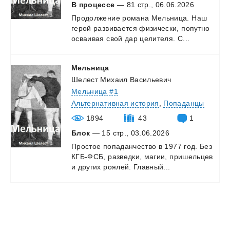
В процессе
— 81 стр., 06.06.2026
Продолжение
романа
Мельница.
Наш
герой
развивается
физически,
попутно
осваивая
свой
дар
целителя.
С...
Мельница
Шелест Михаил Васильевич
Мельница #1
Альтернативная история
,
Попаданцы
1894
43
1
Блок
— 15 стр., 03.06.2026
Простое
попаданчество
в
1977
год.
Без
КГБ-ФСБ,
разведки,
магии,
пришельцев
и
других
роялей.
Главный...