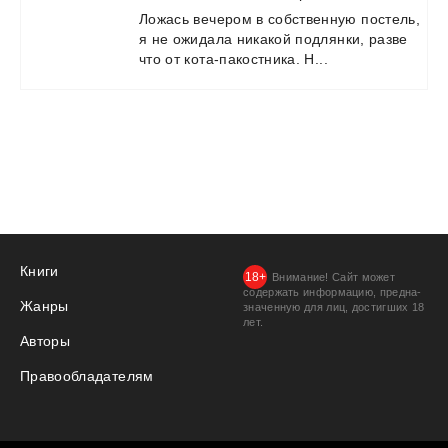
Ложась
вечером
в
собственную
постель,
я
не
ожидала
никакой
подлянки,
разве
что
от
кота-пакостника.
Н...
Книги
Внимание! Сайт может
содержать информацию, предна­
Жанры
значенную для лиц, дости­гших 18
лет.
Авторы
Правообладателям