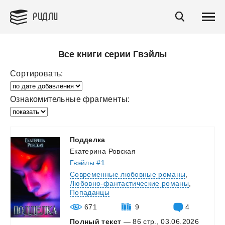
РИДЛИ
Все книги серии Гвэйлы
Сортировать:
Ознакомительные фрагменты:
Подделка
Екатерина Ровская
Гвэйлы #1
Современные любовные романы
,
Любовно-фантастические романы
,
Попаданцы
671
9
4
Полный текст
— 86 стр., 03.06.2026