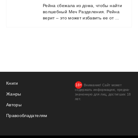
Рейна
сбежала
из
дома,
чтобы
найти
волшебный
Меч
Разделения.
Рейна
верит
–
это
может
избавить
ее
от
...
Книги
Внимание! Сайт может
содержать информацию, предна­
Жанры
значенную для лиц, дости­гших 18
лет.
Авторы
Правообладателям