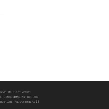
нимание! Сайт может
жать информацию, предна­
ную для лиц, дости­гших 18