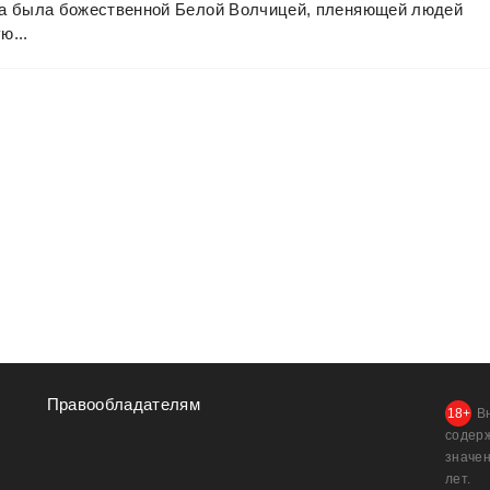
а
была
божественной
Белой
Волчицей,
пленяющей
людей
ю...
Правообладателям
В
содер
значен
лет.