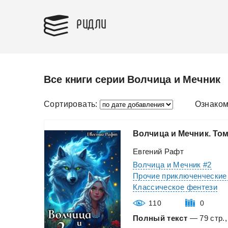
РИДЛИ
Все книги серии Волчица и Мечник
Сортировать:
Ознаком
Волчица
и
Мечник.
То
Евгений Рафт
Волчица и Мечник #2
Прочие приключенческие
Классическое фентези
110
0
Полный текст
— 79 стр.,