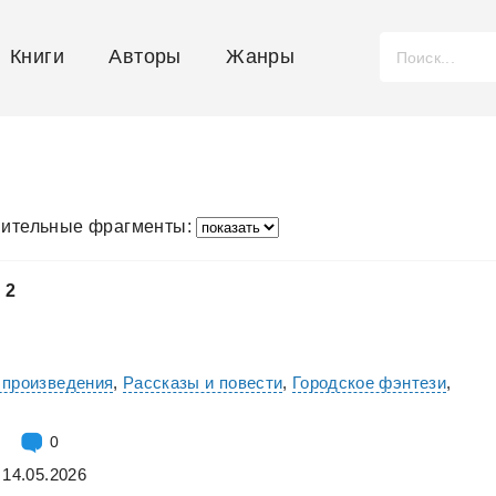
Книги
Авторы
Жанры
ительные фрагменты:
м
2
 произведения
,
Рассказы и повести
,
Городское фэнтези
,
0
 14.05.2026