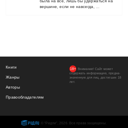
была
на
все,
лишь
бы
удержаться
на
вершине,
если
не
навсегда,
...
Книги
Внимание! Сайт может
содержать информацию, предна­
Жанры
значенную для лиц, дости­гших 18
лет.
Авторы
Правообладателям
РИДЛИ
© “Ридли”, 2026. Все права защищены.