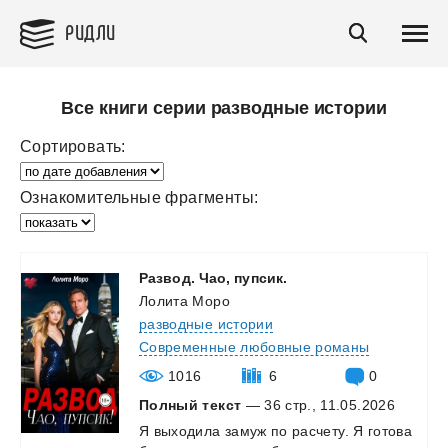
РИДЛИ
Все книги серии разводные истории
Сортировать:
Ознакомительные фрагменты:
Развод.
Чао,
пупсик.
Лолита Моро
разводные истории
Современные любовные романы
1016
6
0
Полный текст
— 36 стр., 11.05.2026
Я
выходила
замуж
по
расчету.
Я
готова