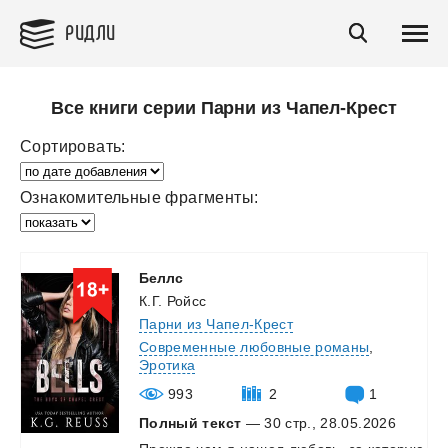
РИДЛИ
Все книги серии Парни из Чапел-Крест
Сортировать:
Ознакомительные фрагменты:
Беллс
К.Г. Ройсс
Парни из Чапел-Крест
Современные любовные романы
,
Эротика
993
2
1
Полный текст
— 30 стр., 28.05.2026