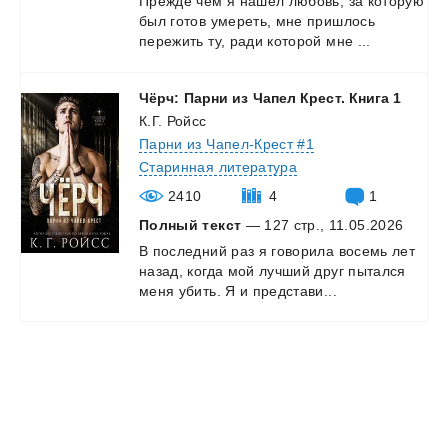
Прежде
чем
я
нашел
любовь,
за
которую
был
готов
умереть,
мне
пришлось
пережить
ту,
ради
которой
мне
...
Чёрч:
Парни
из
Чапел
Крест.
Книга
1
К.Г. Ройсс
Парни из Чапел-Крест #1
Старинная литература
2410
4
1
Полный текст
— 127 стр., 11.05.2026
В
последний
раз
я
говорила
восемь
лет
назад,
когда
мой
лучший
друг
пытался
меня
убить.
Я
и
представи...