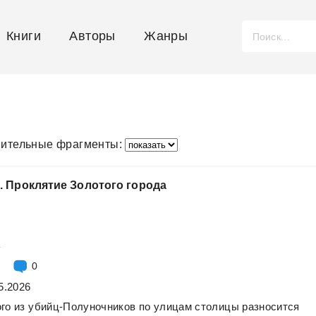
Книги
Авторы
Жанры
ительные фрагменты:
.
Проклятие
Золотого
города
а
0
5.2026
го
из
убийц-Полуночников
по
улицам
столицы
разносится