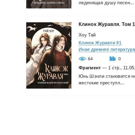
леденящая
душу
песен...
Клинок
Журавля.
Том
1
Хоу Тай
Клинок Журавля #1
Иная древняя литератур
64
0
Фрагмент
— 1 стр., 11.05
Юнь
Шэнли
становится
н
жестокие
преступл...