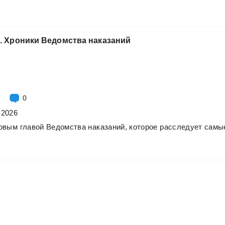
.
Хроники
Ведомства
наказаний
а
0
.2026
овым
главой
Ведомства
наказаний,
которое
расследует
самы