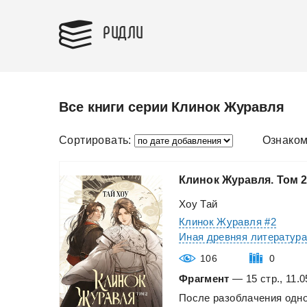
РИДЛИ
Все книги серии Клинок Журавля
Сортировать:
Ознаком
Клинок
Журавля.
Том
2
Хоу Тай
Клинок Журавля #2
Иная древняя литератур
106
0
Фрагмент
— 15 стр., 11.0
После
разоблачения
одно