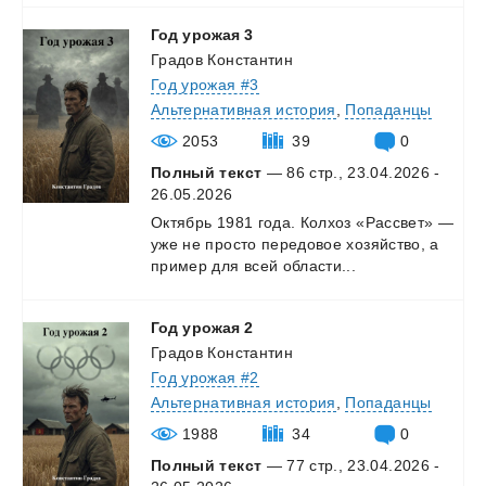
Год
урожая
3
Градов Константин
Год урожая #3
Альтернативная история
,
Попаданцы
2053
39
0
Полный текст
— 86 стр., 23.04.2026 -
26.05.2026
Октябрь
1981
года.
Колхоз
«Рассвет»
—
уже
не
просто
передовое
хозяйство,
а
пример
для
всей
области...
Год
урожая
2
Градов Константин
Год урожая #2
Альтернативная история
,
Попаданцы
1988
34
0
Полный текст
— 77 стр., 23.04.2026 -