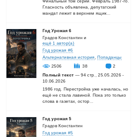
Финальный
том
серии.
Февраль
1987-го.
Гласность
объявлена,
депутатский
мандат
лежит
в
верхнем
ящик...
Год
Урожая
6
Градов Константин
и
ещё 1 автор(а)
Год урожая #6
Альтернативная история
,
Попаданцы
2506
38
2
Полный текст
— 94 стр., 25.05.2026 -
10.06.2026
1986
год.
Перестройка
уже
началась,
но
ещё
не
стала
лавиной.
Пока
это
только
слова
в
газетах,
остор...
Год
урожая
5
Градов Константин
Год урожая #5