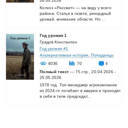
26.05.2026
Колхоз
«Рассвет»
—
на
виду
у
всего
района.
Статья
в
газете,
рекордный
урожай,
внимание
области.
Но
...
Год
урожая
1
Градов Константин
Год урожая #1
Альтернативная история
,
Попаданцы
4036
70
4
Полный текст
— 75 стр., 20.04.2026 -
25.05.2026
1978
год.
Топ-менеджер
агрокомпании
из
2024-го
погибает
в
аварии
и
приходит
в
себя
в
теле
председат...