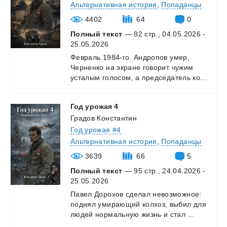
Альтернативная история
,
Попаданцы
4402
64
0
Полный текст
— 82 стр., 04.05.2026 -
25.05.2026
Февраль
1984-го.
Андропов
умер,
Черненко
на
экране
говорит
чужим
усталым
голосом,
а
председатель
ко...
Год
урожая
4
Градов Константин
Год урожая #4
Альтернативная история
,
Попаданцы
3639
66
5
Полный текст
— 95 стр., 24.04.2026 -
25.05.2026
Павел
Дорохов
сделал
невозможное:
поднял
умирающий
колхоз,
выбил
для
людей
нормальную
жизнь
и
стал
...