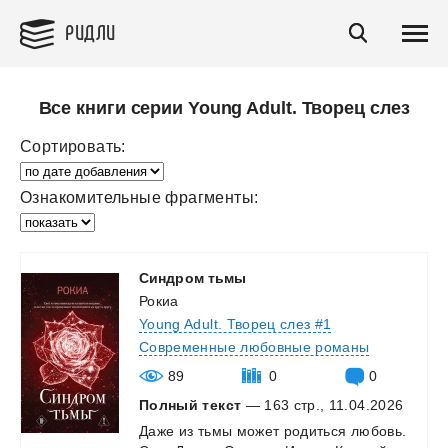
РИДЛИ
Все книги серии Young Adult. Творец слез
Сортировать:
Ознакомительные фрагменты:
Синдром
тьмы
Рокиа
Young Adult. Творец слез #1
Современные любовные романы
89
0
0
Полный текст
— 163 стр., 11.04.2026
Даже
из
тьмы
может
родиться
любовь.