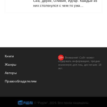
Сиа,
Дерек,
Оливия,
Идгар.
Каждый
из
них
столкнулся
с
чем-то
ужа...
Книги
Внимание! Сайт может
содержать информацию, предна­
Жанры
значенную для лиц, дости­гших 18
лет.
Авторы
Правообладателям
РИДЛИ
© “Ридли”, 2026. Все права защищены.