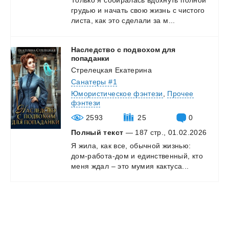
Только
я
собиралась
вдохнуть
полной
грудью
и
начать
свою
жизнь
с
чистого
листа,
как
это
сделали
за
м...
Наследство с подвохом для
попаданки
Стрелецкая Екатерина
Санатеры #1
Юмористическое фэнтези
,
Прочее
фэнтези
2593
25
0
Полный текст
— 187 стр., 01.02.2026
Я
жила,
как
все,
обычной
жизнью:
дом-работа-дом
и
единственный,
кто
меня
ждал
–
это
мумия
кактуса...