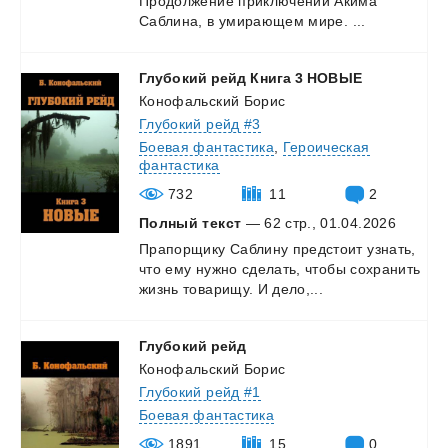
Продолжение
приключений
Акима
Саблина,
в
умирающем
мире.
...
Глубокий
рейд
Книга
3
НОВЫЕ
Конофальский Борис
Глубокий рейд #3
Боевая фантастика
,
Героическая
фантастика
732
11
2
Полный текст
— 62 стр., 01.04.2026
Прапорщику
Саблину
предстоит
узнать,
что
ему
нужно
сделать,
чтобы
сохранить
жизнь
товарищу.
И
дело,...
Глубокий
рейд
Конофальский Борис
Глубокий рейд #1
Боевая фантастика
1891
15
0