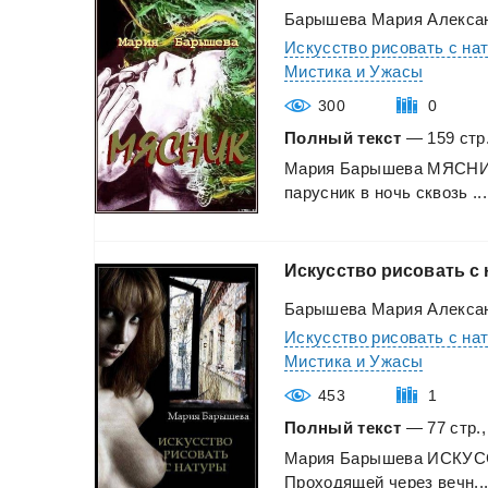
Барышева Мария Алекса
Искусство рисовать с на
Мистика и Ужасы
300
0
Полный текст
— 159 стр.
Мария
Барышева
МЯСН
парусник
в
ночь
сквозь
...
Искусство
рисовать
с
Барышева Мария Алекса
Искусство рисовать с на
Мистика и Ужасы
453
1
Полный текст
— 77 стр.,
Мария
Барышева
ИСКУС
Проходящей
через
вечн..