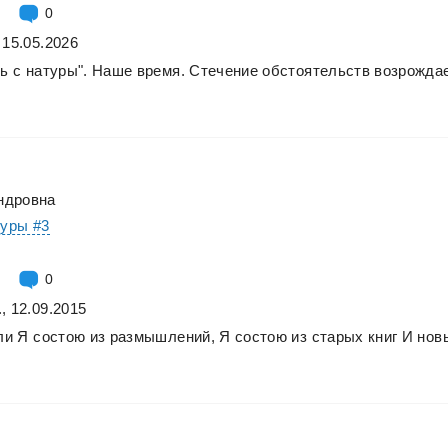
0
 15.05.2026
ть
с
натуры".
Наше
время.
Стечение
обстоятельств
возрожда
ндровна
туры #3
0
, 12.09.2015
ли
Я
состою
из
размышлений,
Я
состою
из
старых
книг
И
нов