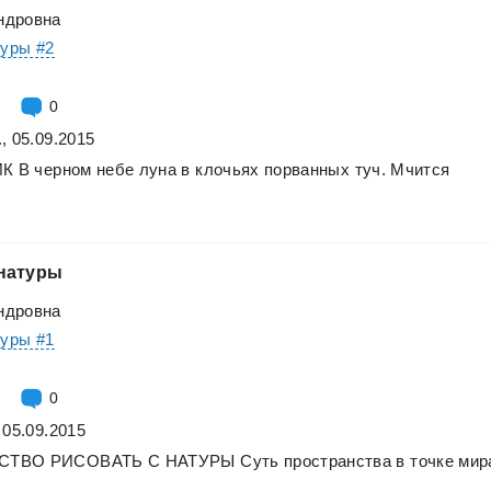
ндровна
туры #2
0
, 05.09.2015
ИК
В
черном
небе
луна
в
клочьях
порванных
туч.
Мчится
натуры
ндровна
туры #1
0
 05.09.2015
СТВО
РИСОВАТЬ
С
НАТУРЫ
Суть
пространства
в
точке
мир
.