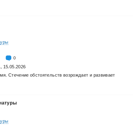
туры
0
, 15.05.2026
мя.
Стечение
обстоятельств
возрождает
и
развивает
натуры
туры