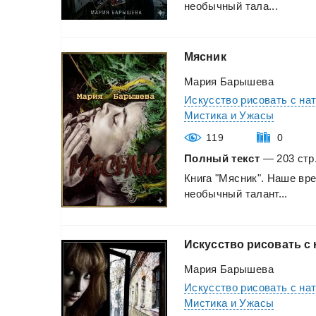
необычный
тала...
Мясник
Мария Барышева
Искусство рисовать с на
Мистика и Ужасы
119
0
Полный текст
— 203 стр.
Книга
"Мясник".
Наше
вре
необычный
талант...
Искусство
рисовать
с
Мария Барышева
Искусство рисовать с на
Мистика и Ужасы